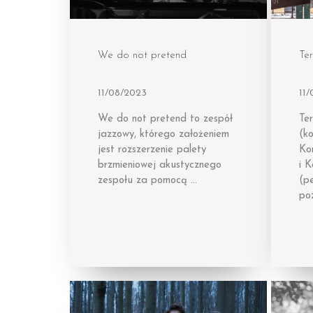
We do not pretend
Ter
11/08/2023
11
We do not pretend to zespół
Te
jazzowy, którego założeniem
(k
jest rozszerzenie palety
Ko
brzmieniowej akustycznego
i 
zespołu za pomocą …
(p
po