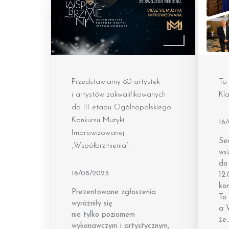
Przedstawiamy 80 artystek
To 
i artystów zakwalifikowanych
Kla
do III etapu Ogólnopolskiego
Konkursu Muzyki
16
Improwizowanej
Se
„Współbrzmienia”.
wsz
do
16/08/2023
12
kon
Prezentowane zgłoszenia
To 
wyróżniły się
a 
nie tylko poziomem
że
wykonawczym i artystycznym,