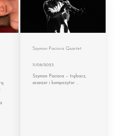
Szymon Paciora Quartet
11/08/2023
Szymon Paciora – trębacz,
rą
aranżer i kompozytor …
ć
a