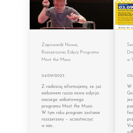
Zapowiedź Nowej,
Se
Rozszerzonej Edycji Programu
Dni
Most the Music
w 
04/09/2023
02
Z radością informujemy, że już
W 
niebawem rusza nowa edycja
Go
naszego unikatowego
je
programu Most the Music.
pa
W tym roku program zostanie
fe
rozszerzony – uczestniczyć
pr
w nim…
Vi
od