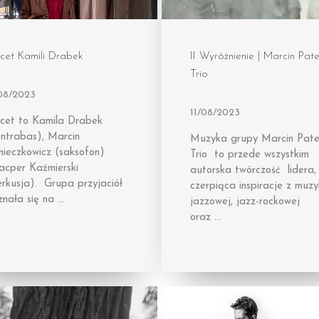
cet Kamili Drabek
II Wyróżnienie | Marcin Pate
Trio
/08/2023
11/08/2023
rcet to Kamila Drabek
ontrabas), Marcin
Muzyka grupy Marcin Pate
nieczkowicz (saksofon)
Trio to przede wszystkim
Kacper Kaźmierski
autorska twórczość lidera,
erkusja). Grupa przyjaciół
czerpiąca inspiracje z muzy
znała się na …
jazzowej, jazz-rockowej
oraz …