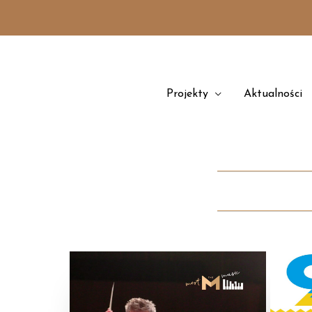
Przejdź
treści
do
treści
Projekty
Aktualności