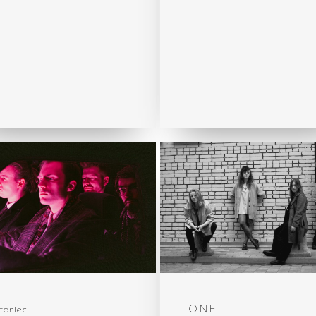
taniec
O.N.E.