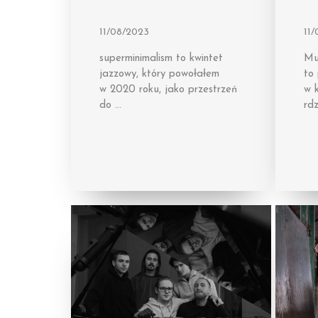
11/08/2023
11
superminimalism to kwintet
Mu
jazzowy, który powołałem
to 
w 2020 roku, jako przestrzeń
w k
do …
rdz