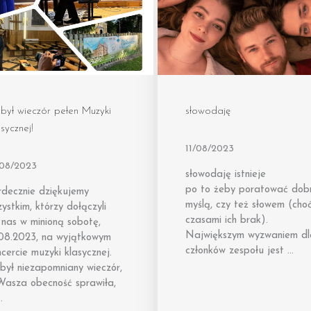
był wieczór pełen Muzyki
słowodaję
sycznej!
11/08/2023
/08/2023
słowodaję istnieje
po to żeby poratować dob
rdecznie dziękujemy
myślą, czy też słowem (cho
ystkim, którzy dołączyli
czasami ich brak).
 nas w minioną sobotę,
Największym wyzwaniem dl
.08.2023, na wyjątkowym
członków zespołu jest …
cercie muzyki klasycznej.
był niezapomniany wieczór,
Wasza obecność sprawiła,
…