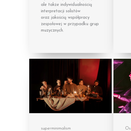
ale także indywidualnością
interpretacji solistów
oraz jakością współpracy
zespołowej w przypadku grup
muzycznych.
superminimalism
Os