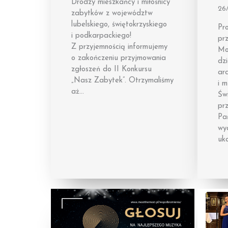
Drodzy mieszkańcy i miłośnicy
26
zabytków z województw
lubelskiego, świętokrzyskiego
Pro
i podkarpackiego!
pr
Z przyjemnością informujemy
Mo
o zakończeniu przyjmowania
dz
zgłoszeń do II Konkursu
arc
„Nasz Zabytek”. Otrzymaliśmy
i 
aż…
Świ
pr
Pa
wy
uk