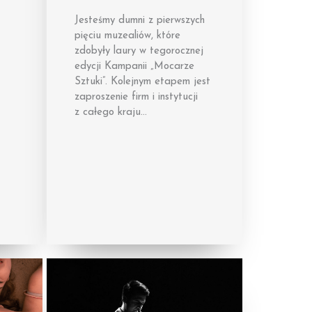
Jesteśmy dumni z pierwszych
pięciu muzealiów, które
zdobyły laury w tegorocznej
edycji Kampanii „Mocarze
Sztuki”. Kolejnym etapem jest
zaproszenie firm i instytucji
z całego kraju…