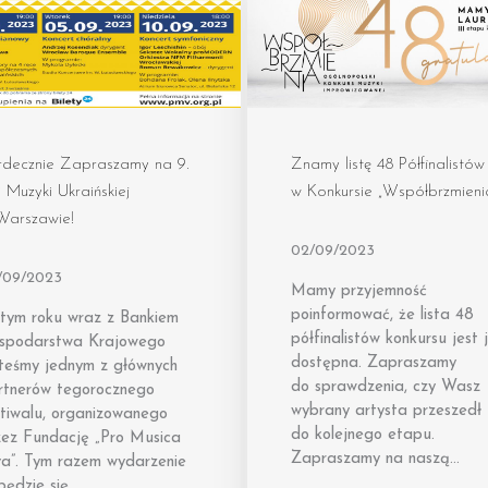
rdecznie Zapraszamy na 9.
Znamy listę 48 Półfinalistów
 Muzyki Ukraińskiej
w Konkursie „Współbrzmieni
Warszawie!
02/09/2023
/09/2023
Mamy przyjemność
poinformować, że lista 48
tym roku wraz z Bankiem
półfinalistów konkursu jest 
spodarstwa Krajowego
dostępna. Zapraszamy
steśmy jednym z głównych
do sprawdzenia, czy Wasz
rtnerów tegorocznego
wybrany artysta przeszedł
stiwalu, organizowanego
do kolejnego etapu.
zez Fundację „Pro Musica
Zapraszamy na naszą…
va”. Tym razem wydarzenie
będzie się…