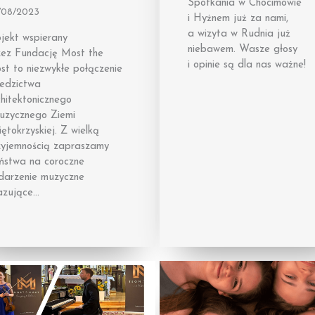
Spotkania w Chocimowie
/08/2023
i Hyżnem już za nami,
a wizyta w Rudnia już
jekt wspierany
niebawem. Wasze głosy
zez Fundację Most the
i opinie są dla nas ważne!
st to niezwykłe połączenie
iedzictwa
hitektonicznego
muzycznego Ziemi
ętokrzyskiej. Z wielką
zyjemnością zapraszamy
ństwa na coroczne
darzenie muzyczne
azujące…