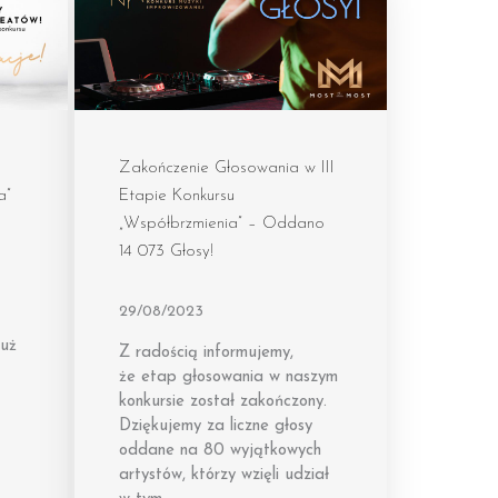
Zakończenie Głosowania w III
a”
Etapie Konkursu
„Współbrzmienia” – Oddano
14 073 Głosy!
29/08/2023
już
Z radością informujemy,
że etap głosowania w naszym
konkursie został zakończony.
Dziękujemy za liczne głosy
oddane na 80 wyjątkowych
artystów, którzy wzięli udział