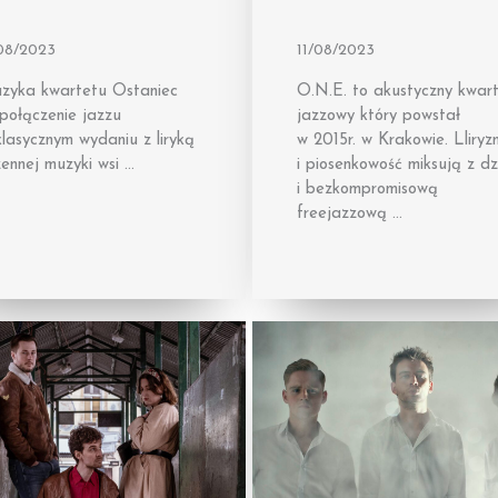
/08/2023
11/08/2023
zyka kwartetu Ostaniec
O.N.E. to akustyczny kwar
połączenie jazzu
jazzowy który powstał
lasycznym wydaniu z liryką
w 2015r. w Krakowie. Lliryz
ennej muzyki wsi …
i piosenkowość miksują z dz
i bezkompromisową
freejazzową …