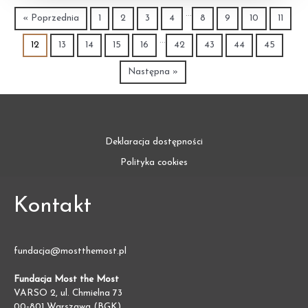
…
« Poprzednia
1
2
3
4
8
9
10
11
…
12
13
14
15
16
42
43
44
45
Następna »
Deklaracja dostępności
Polityka cookies
Kontakt
fundacja@mostthemost.pl
Fundacja Most the Most
VARSO 2, ul. Chmielna 73
00-801 Warszawa (BGK)