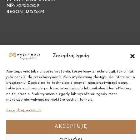
NIP:
7011002609
REGON:
387474695
Zarządzaj zgodą
Aby zapewnić jak najlepsze wrażenia, korzystamy z technologii, takich jak
pliki cookie, do przechowywania i/lub uzyskiwania dostępu do informacji o
urządzeniu. Zgoda na te technologie pozwoli nam przetwarzać dane,
takie jak zachowanie podczas przeglądania lub unikalne identyfikatory
na tej stronie. Brak wyrażenia zgody lub wycofanie zgody może
Copyright © 2021 Most the Most
niekorzystnie wpłynąć na niektóre cechy i funkcje.
Zarządzaj serwisami
AKCEPTUJĘ