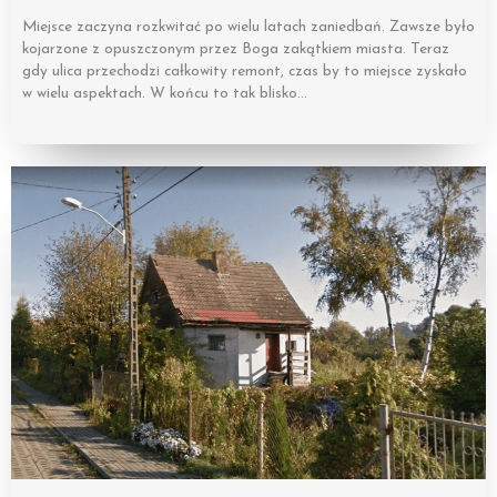
Miejsce zaczyna rozkwitać po wielu latach zaniedbań. Zawsze było
kojarzone z opuszczonym przez Boga zakątkiem miasta. Teraz
gdy ulica przechodzi całkowity remont, czas by to miejsce zyskało
w wielu aspektach. W końcu to tak blisko…