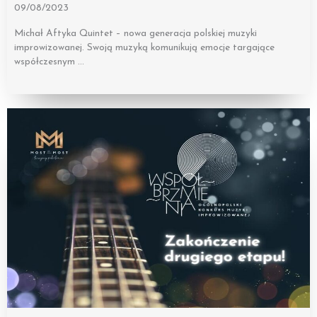
09/08/2023
Michał Aftyka Quintet – nowa generacja polskiej muzyki
improwizowanej. Swoją muzyką komunikują emocje targające
współczesnym …