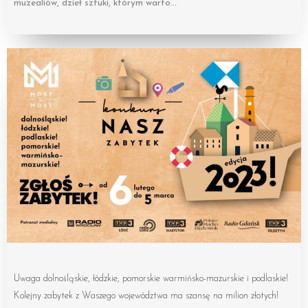
muzealiów, dzieł sztuki, którym warto…
Uwaga dolnośląskie, łódzkie, pomorskie warmińsko-mazurskie i podlaskie!
Kolejny zabytek z Waszego województwa ma szansę na milion złotych!