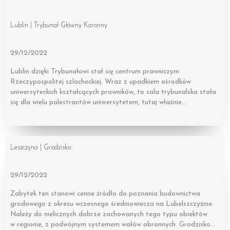
Lublin | Trybunał Główny Koronny
29/12/2022
Lublin dzięki Trybunałowi stał się centrum prawniczym
Rzeczypospolitej szlacheckiej. Wraz z upadkiem ośrodków
uniwersyteckich kształcących prawników, to sala trybunalska stała
się dla wielu palestrantów uniwersytetem, tutaj właśnie…
Leszczyna | Grodzisko
29/12/2022
Zabytek ten stanowi cenne źródło do poznania budownictwa
grodowego z okresu wczesnego średniowiecza na Lubelszczyźnie.
Należy do nielicznych dobrze zachowanych tego typu obiektów
w regionie, z podwójnym systemem wałów obronnych. Grodzisko…