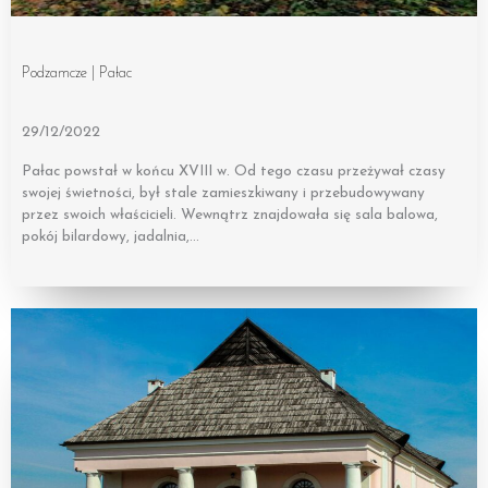
Podzamcze | Pałac
29/12/2022
Pałac powstał w końcu XVIII w. Od tego czasu przeżywał czasy
swojej świetności, był stale zamieszkiwany i przebudowywany
przez swoich właścicieli. Wewnątrz znajdowała się sala balowa,
pokój bilardowy, jadalnia,…