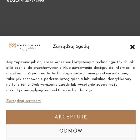
REGON:
387474695
Zarządzaj zgodą
Aby zapewnić jak najlepsze wrażenia, korzystamy z technologii, takich jak
pliki cookie, do przechowywania i/lub uzyskiwania dostępu do informacji o
urządzeniu. Zgoda na te technologie pozwoli nam przetwarzać dane,
takie jak zachowanie podczas przeglądania lub unikalne identyfikatory
na tej stronie. Brak wyrażenia zgody lub wycofanie zgody może
Copyright © 2021 Most the Most
niekorzystnie wpłynąć na niektóre cechy i funkcje.
Zarządzaj serwisami
AKCEPTUJĘ
ODMÓW