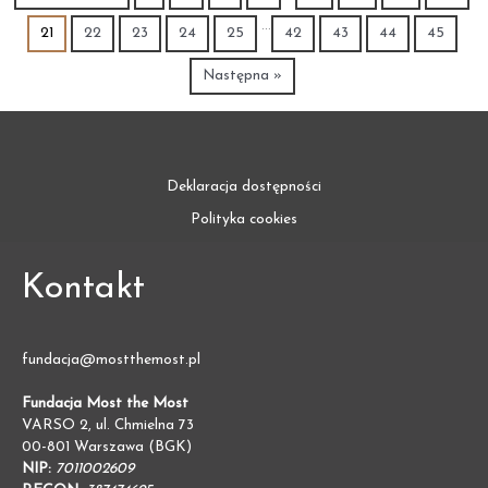
…
21
22
23
24
25
42
43
44
45
Następna »
Deklaracja dostępności
Polityka cookies
Kontakt
fundacja@mostthemost.pl
Fundacja Most the Most
VARSO 2, ul. Chmielna 73
00-801 Warszawa (BGK)
NIP:
7011002609