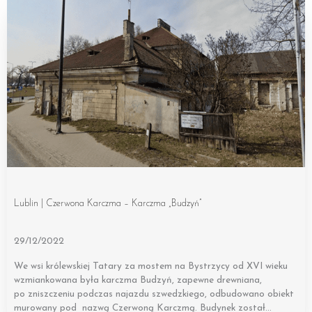
Lublin | Czerwona Karczma – Karczma „Budzyń”
29/12/2022
We wsi królewskiej Tatary za mostem na Bystrzycy od XVI wieku
wzmiankowana była karczma Budzyń, zapewne drewniana,
po zniszczeniu podczas najazdu szwedzkiego, odbudowano obiekt
murowany pod nazwą Czerwoną Karczmą. Budynek został…