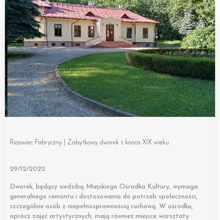
Rejowiec Fabryczny | Zabytkowy dworek z końca XIX wieku
29/12/2022
Dworek, będący siedzibą Miejskiego Ośrodka Kultury, wymaga
generalnego remontu i dostosowania do potrzeb społeczności,
szczególnie osób z niepełnosprawnością ruchową. W ośrodku,
oprócz zajęć artystycznych, mają również miejsce warsztaty