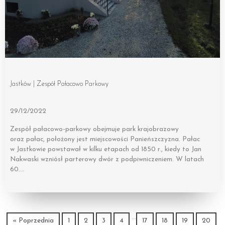
Jastków | Zespół Pałacowo Parkowy
29/12/2022
Zespół pałacowo-parkowy obejmuje park krajobrazowy
oraz pałac, położony jest miejscowości Panieńszczyzna. Pałac
w Jastkowie powstawał w kilku etapach od 1850 r., kiedy to Jan
Nakwaski wzniósł parterowy dwór z podpiwniczeniem. W latach
60….
…
« Poprzednia
1
2
3
4
17
18
19
20