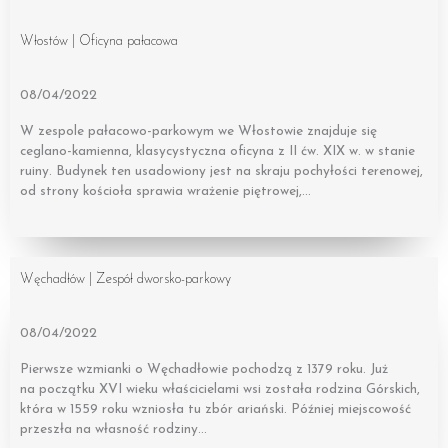
Włostów | Oficyna pałacowa
08/04/2022
W zespole pałacowo-parkowym we Włostowie znajduje się
ceglano-kamienna, klasycystyczna oficyna z II ćw. XIX w. w stanie
ruiny. Budynek ten usadowiony jest na skraju pochyłości terenowej,
od strony kościoła sprawia wrażenie piętrowej,…
Węchadłów | Zespół dworsko-parkowy
08/04/2022
Pierwsze wzmianki o Węchadłowie pochodzą z 1379 roku. Już
na początku XVI wieku właścicielami wsi została rodzina Górskich,
która w 1559 roku wzniosła tu zbór ariański. Później miejscowość
przeszła na własność rodziny…