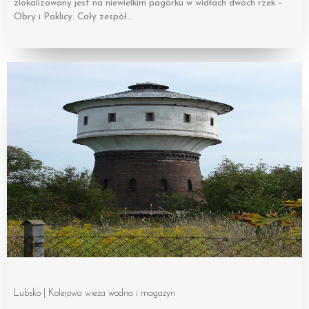
zlokalizowany jest na niewielkim pagórku w widłach dwóch rzek –
Obry i Paklicy. Cały zespół…
Lubsko | Kolejowa wieża wodna i magazyn