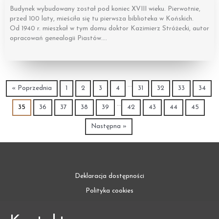
Budynek wybudowany został pod koniec XVIII wieku. Pierwotnie,
przed 100 laty, mieściła się tu pierwsza biblioteka w Końskich.
Od 1940 r. mieszkał w tym domu doktor Kazimierz Stróżecki, autor
opracowań genealogii Piastów….
…
« Poprzednia
1
2
3
4
31
32
33
34
…
35
36
37
38
39
42
43
44
45
Następna »
Deklaracja dostępności
Polityka cookies