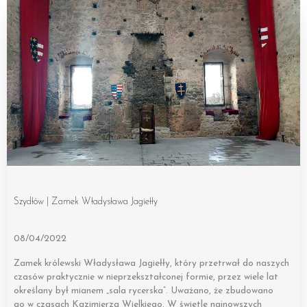
Szydłów | Zamek Władysława Jagiełły
08/04/2022
Zamek królewski Władysława Jagiełły, który przetrwał do naszych
czasów praktycznie w nieprzekształconej formie, przez wiele lat
określany był mianem „sala rycerska”. Uważano, że zbudowano
go w czasach Kazimierza Wielkiego. W świetle najnowszych