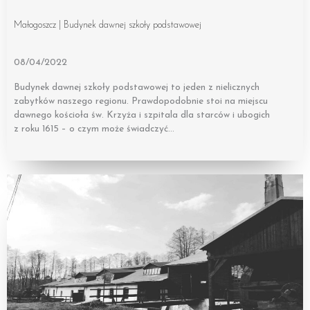
Małogoszcz | Budynek dawnej szkoły podstawowej
08/04/2022
Budynek dawnej szkoły podstawowej to jeden z nielicznych
zabytków naszego regionu. Prawdopodobnie stoi na miejscu
dawnego kościoła św. Krzyża i szpitala dla starców i ubogich
z roku 1615 – o czym może świadczyć…