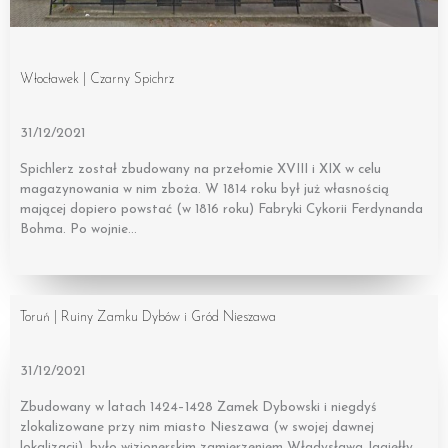
Włocławek | Czarny Spichrz
31/12/2021
Spichlerz został zbudowany na przełomie XVIII i XIX w celu
magazynowania w nim zboża. W 1814 roku był już własnością
mającej dopiero powstać (w 1816 roku) Fabryki Cykorii Ferdynanda
Bohma. Po wojnie…
Toruń | Ruiny Zamku Dybów i Gród Nieszawa
31/12/2021
Zbudowany w latach 1424–1428 Zamek Dybowski i niegdyś
zlokalizowane przy nim miasto Nieszawa (w swojej dawnej
lokalizacji), było wizjonerskim zamierzeniem Władysława Jagiełły,