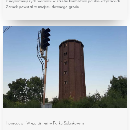
z najważniejszych warowni w strefie konfliktów polsko-krzyżackich.
Zamek powstał w miejscu dawnego grodu…
Inowrocław | Wieża ciśnień w Parku Solankowym