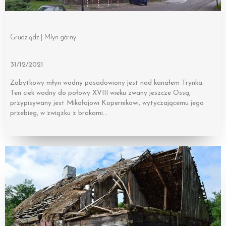
Grudziądz | Młyn górny
31/12/2021
Zabytkowy młyn wodny posadowiony jest nad kanałem Trynka.
Ten ciek wodny do połowy XVIII wieku zwany jeszcze Ossą,
przypisywany jest Mikołajowi Kopernikowi, wytyczającemu jego
przebieg, w związku z brakami…