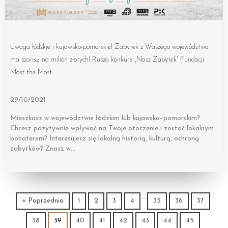
Uwaga łódzkie i kujawsko-pomorskie! Zabytek z Waszego województwa
ma szansę na milion złotych! Rusza konkurs „Nasz Zabytek” Fundacji
Most the Most
29/10/2021
Mieszkasz w województwie łódzkim lub kujawsko–pomorskim?
Chcesz pozytywnie wpływać na Twoje otoczenie i zostać lokalnym
bohaterem? Interesujesz się lokalną historią, kulturą, ochroną
zabytków? Znasz w…
…
« Poprzednia
1
2
3
4
35
36
37
38
39
40
41
42
43
44
45