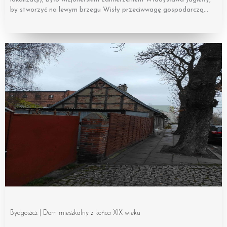
by stworzyć na lewym brzegu Wisły przeciwwagę gospodarczą…
Bydgoszcz | Dom mieszkalny z końca XIX wieku