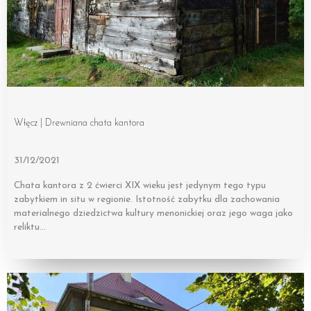
Włęcz | Drewniana chata kantora
31/12/2021
Chata kantora z 2 ćwierci XIX wieku jest jedynym tego typu
zabytkiem in situ w regionie. Istotność zabytku dla zachowania
materialnego dziedzictwa kultury menonickiej oraz jego waga jako
reliktu…