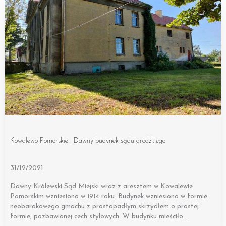
Kowalewo Pomorskie | Dawny budynek sądu grodzkiego
31/12/2021
Dawny Królewski Sąd Miejski wraz z aresztem w Kowalewie
Pomorskim wzniesiono w 1914 roku. Budynek wzniesiono w formie
neobarokowego gmachu z prostopadłym skrzydłem o prostej
formie, pozbawionej cech stylowych. W budynku mieściło…