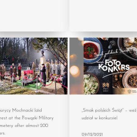
urycy Mochnacki laid
„Smak polskich Świąt” – weź
rest at the Powązki Military
udział w konkursie!
metery after almost 200
rs.
09/12/2021