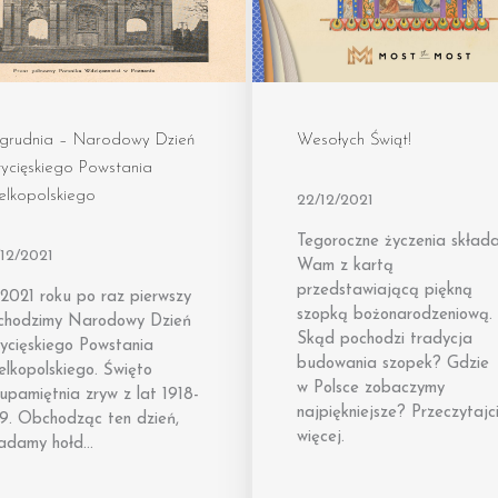
 grudnia – Narodowy Dzień
Wesołych Świąt!
ycięskiego Powstania
elkopolskiego
22/12/2021
Tegoroczne życzenia skład
12/2021
Wam z kartą
przedstawiającą piękną
2021 roku po raz pierwszy
szopką bożonarodzeniową.
chodzimy Narodowy Dzień
Skąd pochodzi tradycja
ycięskiego Powstania
budowania szopek? Gdzie
lkopolskiego. Święto
w Polsce zobaczymy
upamiętnia zryw z lat 1918-
najpiękniejsze? Przeczytajc
19. Obchodząc ten dzień,
więcej.
ładamy hołd…