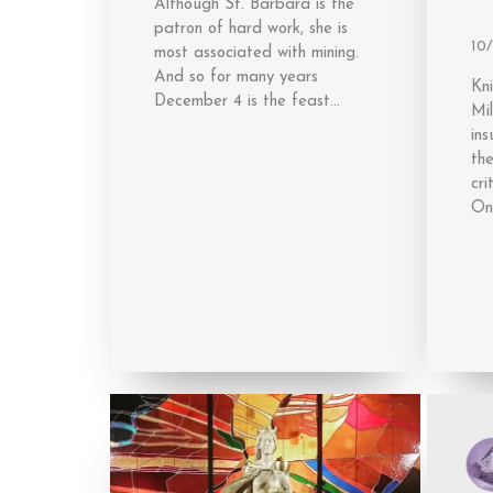
Although St. Barbara is the
patron of hard work, she is
10/
most associated with mining.
And so for many years
Kni
December 4 is the feast…
Mil
ins
the
cri
On