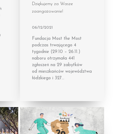
Dziękujemy za Wasze
h
zaangażowanie!
i
06/12/2021
u
Fundacja Most the Most
podczas trwającego 4
tygodnie (29.10 – 26.11.)
naboru otrzymała 441
zgłoszeń na 29 zabytków
od mieszkańców województwa
łódzkiego i 327…