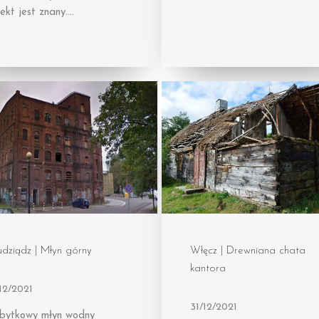
ekt jest znany….
dziądz | Młyn górny
Włęcz | Drewniana chata
kantora
12/2021
31/12/2021
bytkowy młyn wodny