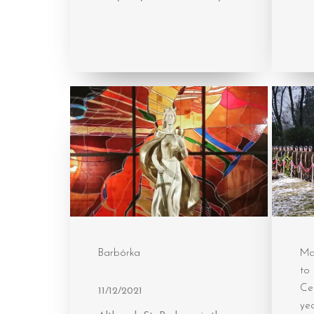
Barbórka
Ma
to 
Ce
11/12/2021
yea