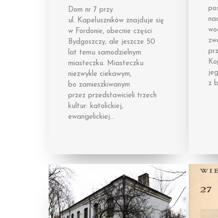
po
Dom nr 7 przy
na
ul. Kapeluszników znajduje się
wo
w Fordonie, obecnie części
zw
Bydgoszczy, ale jeszcze 50
prz
lat temu samodzielnym
Ko
miasteczku. Miasteczku
je
niezwykle ciekawym,
z 
bo zamieszkiwanym
przez przedstawicieli trzech
kultur: katolickiej,
ewangelickiej…