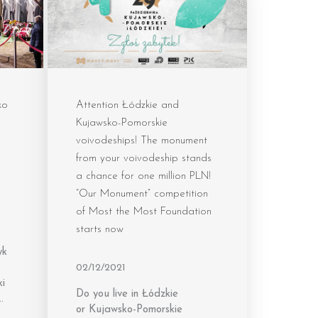
ko
Attention Łódzkie and
Kujawsko-Pomorskie
voivodeships! The monument
from your voivodeship stands
a chance for one million PLN!
“Our Monument” competition
of Most the Most Foundation
starts now
yk
02/12/2021
ki
Do you live in Łódzkie
…
or Kujawsko-Pomorskie