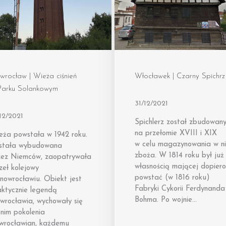
wrocław | Wieża ciśnień
Włocławek | Czarny Spichrz
Parku Solankowym
31/12/2021
12/2021
Spichlerz został zbudowan
na przełomie XVIII i XIX
eża powstała w 1942 roku.
w celu magazynowania w n
stała wybudowana
zboża. W 1814 roku był już
zez Niemców, zaopatrywała
własnością mającej dopiero
zeł kolejowy
powstać (w 1816 roku)
nowrocławiu. Obiekt jest
Fabryki Cykorii Ferdynanda
aktycznie legendą
Bohma. Po wojnie…
wrocławia, wychowały się
nim pokolenia
owrocławian, każdemu