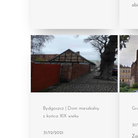
obi
Bydgoszcz | Dom mieszkalny
Gru
z końca XIX wieku
31/
31/12/2021
Za