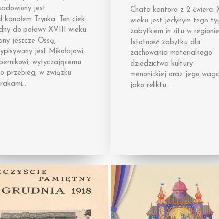
sadowiony jest
Chata kantora z 2 ćwierci 
d kanałem Trynka. Ten ciek
wieku jest jedynym tego ty
dny do połowy XVIII wieku
zabytkiem in situ w regionie
any jeszcze Ossą,
Istotność zabytku dla
ypisywany jest Mikołajowi
zachowania materialnego
pernikowi, wytyczającemu
dziedzictwa kultury
go przebieg, w związku
menonickiej oraz jego wag
brakami…
jako reliktu…