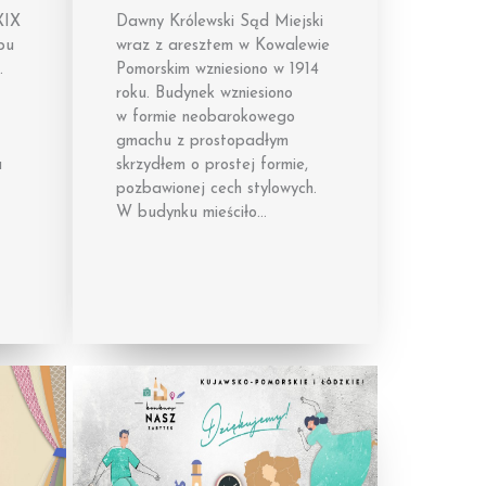
XIX
Dawny Królewski Sąd Miejski
pu
wraz z aresztem w Kowalewie
.
Pomorskim wzniesiono w 1914
roku. Budynek wzniesiono
w formie neobarokowego
gmachu z prostopadłym
a
skrzydłem o prostej formie,
pozbawionej cech stylowych.
W budynku mieściło…