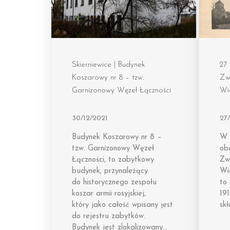
Skierniewice | Budynek
27
Koszarowy nr 8 – tzw.
Zw
Garnizonowy Węzeł Łączności
Wi
30/12/2021
27/
Budynek Koszarowy nr 8 –
W 
tzw. Garnizonowy Węzeł
ob
Łączności, to zabytkowy
Zw
budynek, przynależący
Wie
do historycznego zespołu
to 
koszar armii rosyjskiej,
19
który jako całość wpisany jest
sk
do rejestru zabytków.
Budynek jest zlokalizowany…