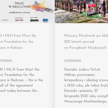
N 1 MLN from Most the
Maurycy Mochnacki po blis
st Foundation for the
200 latach spoczął
ace in Kiełczyn
na Powązkach Wojskowych
/12/2021
03/12/2021
N 1 MLN from Most the
Kawaler orderu Virtuti
st Foundation for the
Militari, powstaniec
ace in Kiełczyn – this is the
listopadowy i ideolog zrywu
ult of the agreement
z 1830 roku, ale także kryt
gned today between the…
literacki i pianista. 27
listopada 2021 roku szcząt
Maurycego Mochnackiego,