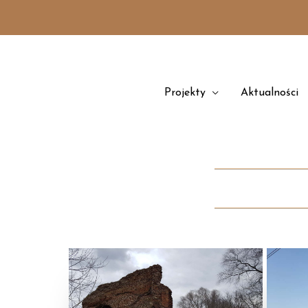
Przejdź
treści
do
treści
Projekty
Aktualności