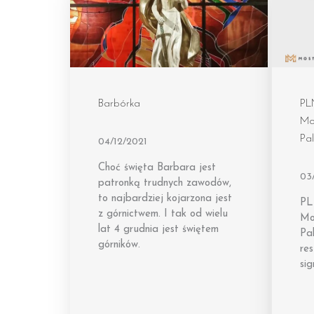
Barbórka
PL
Mo
Pal
04/12/2021
Choć święta Barbara jest
03
patronką trudnych zawodów,
to najbardziej kojarzona jest
PL
z górnictwem. I tak od wielu
Mo
lat 4 grudnia jest świętem
Pal
górników.
res
si