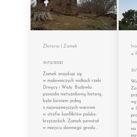
Złotoria | Zamek
Ino
w 
31/12/2021
31/
Zamek znajduje się
w malowniczych widłach rzeki
Wi
Drwęcy i Wisły. Budowla
Zo
posiada nietuzinkową historię,
pr
była bowiem jedną
wę
z najważniejszych warowni
w I
w strefie konfliktów polsko-
pr
krzyżackich. Zamek powstał
Ino
w miejscu dawnego grodu…
na 
in