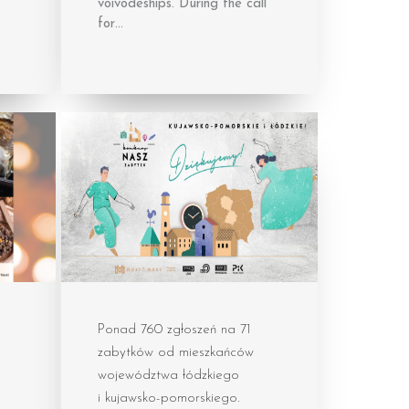
voivodeships. During the call
for…
Ponad 760 zgłoszeń na 71
zabytków od mieszkańców
województwa łódzkiego
i kujawsko-pomorskiego.