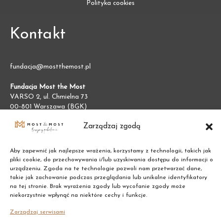
Polityka cookies
Kontakt
fundacja@mostthemost.pl
Fundacja Most the Most
VARSO 2, ul. Chmielna 73
00-801 Warszawa (BGK)
NIP:
7011002609
Zarządzaj zgodą
REGON:
387474695
Aby zapewnić jak najlepsze wrażenia, korzystamy z technologii, takich jak
pliki cookie, do przechowywania i/lub uzyskiwania dostępu do informacji o
urządzeniu. Zgoda na te technologie pozwoli nam przetwarzać dane,
takie jak zachowanie podczas przeglądania lub unikalne identyfikatory
na tej stronie. Brak wyrażenia zgody lub wycofanie zgody może
niekorzystnie wpłynąć na niektóre cechy i funkcje.
Zarządzaj serwisami