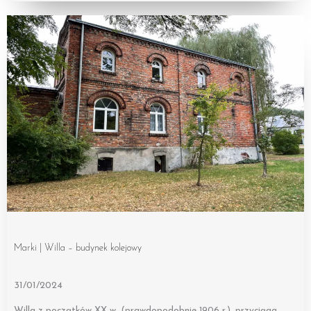
Marki | Willa – budynek kolejowy
31/01/2024
Willa z początków XX w. (prawdopodobnie 1906 r.), przyciąga