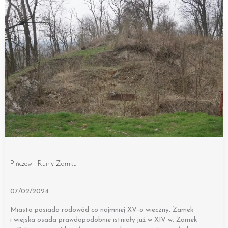
Pińczów | Ruiny Zamku
07/02/2024
Miasto posiada rodowód co najmniej XV-o wieczny. Zamek
i wiejska osada prawdopodobnie istniały już w XIV w. Zamek