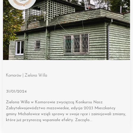
Komorów | Zielona Willa
31/01/2024
Zielona Willa w Komorowie zwycięzcą Konkursu Nasz
Zabytekwojewództwo mazowieckie, edycja 2023 Mieszkańcy
gminy Michałowice wzięli sprawy w swoje ręce i zainicjowali zmiany,
które już przynoszą wspaniałe efekty. Zaczęło…