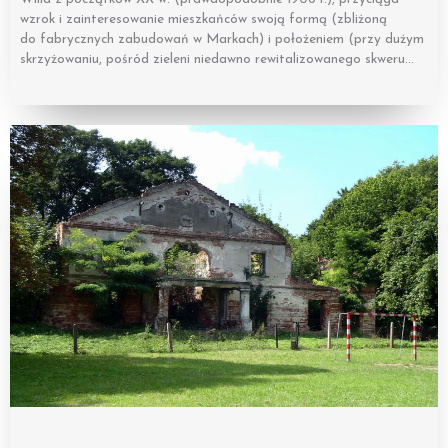
wzrok i zainteresowanie mieszkańców swoją formą (zbliżoną
do fabrycznych zabudowań w Markach) i położeniem (przy dużym
skrzyżowaniu, pośród zieleni niedawno rewitalizowanego skweru…