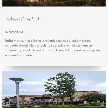
Międzygórz | Ruiny Zamku
07/02/2024
Jadąc wąską, nieco krętą, prowadzącą wśród sadów drogą,
po około dwóch kilometrach, tuż za zakrętem ukaże nam się
malowniczy widok. To ruiny zamku, których to sylwetka odbija się
w niewielkim stawie…