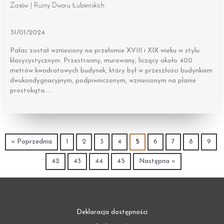
Zasów | Ruiny Dworu Łubieńskich
31/01/2024
Pałac został wzniesiony na przełomie XVIII i XIX wieku w stylu
klasycystycznym. Przestronny, murowany, liczący około 400
metrów kwadratowych budynek, który był w przeszłości budynkiem
dwukondygnacyjnym, podpiwniczonym, wzniesionym na planie
prostokąta….
« Poprzednia
1
2
3
4
5
6
7
8
9
…
42
43
44
45
Następna »
Deklaracja dostępności