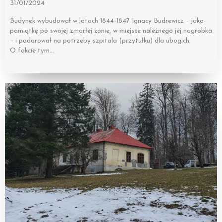
31/01/2024
Budynek wybudował w latach 1844-1847 Ignacy Budrewicz – jako
pamiątkę po swojej zmarłej żonie, w miejsce należnego jej nagrobka
– i podarował na potrzeby szpitala (przytułku) dla ubogich.
O fakcie tym…