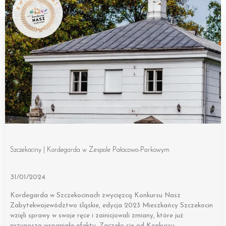
Szczekociny | Kordegarda w Zespole Pałacowo-Parkowym
31/01/2024
Kordegarda w Szczekocinach zwycięzcą Konkursu Nasz
Zabytekwojewództwo śląskie, edycja 2023 Mieszkańcy Szczekocin
wzięli sprawy w swoje ręce i zainicjowali zmiany, które już
przynoszą wspaniałe efekty. Zaczęło się od Konkursu…