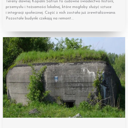
Tereny dawnej Kopalni Satrun to cudowne świadectwo historii,
przemysłu i tożsamości lokalnej, które mogłoby służyć sztuce
i integracji społecznej. Część z nich została już zrewitalizowana.
Pozostałe budynki czekają na remont…