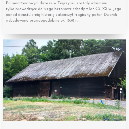
Po modrzewiowym dworze w Zegrzynku zostały właściwie
tylko prowadzące do niego betonowe schody z lat 20. XX w. Jego
ponad dwustuletnią historię zakończył tragiczny pożar. Dworek
wybudowano prawdopodobnie ok. 1838 r….