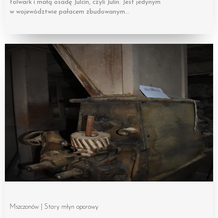
folwark i małą osadę Julcin, czyli Julin. Jest jedynym
w województwie pałacem zbudowanym…
Mszczonów | Stary młyn oporowy