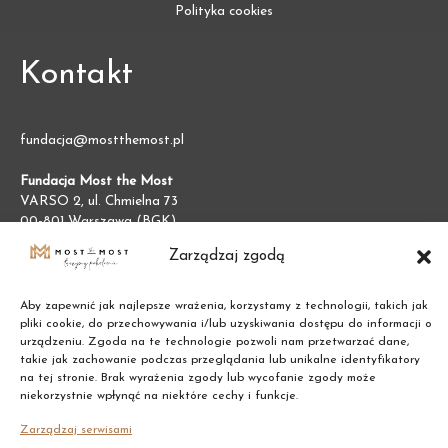
Polityka cookies
Kontakt
fundacja@mostthemost.pl
Fundacja Most the Most
VARSO 2, ul. Chmielna 73
00-801 Warszawa (BGK)
NIP:
7011002609
Zarządzaj zgodą
REGON:
387474695
Aby zapewnić jak najlepsze wrażenia, korzystamy z technologii, takich jak
pliki cookie, do przechowywania i/lub uzyskiwania dostępu do informacji o
urządzeniu. Zgoda na te technologie pozwoli nam przetwarzać dane,
takie jak zachowanie podczas przeglądania lub unikalne identyfikatory
na tej stronie. Brak wyrażenia zgody lub wycofanie zgody może
niekorzystnie wpłynąć na niektóre cechy i funkcje.
Zarządzaj serwisami