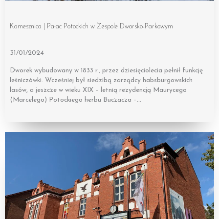
Kamesznica | Pałac Potockich w Zespole Dworsko-Parkowym
31/01/2024
Dworek wybudowany w 1833 r., przez dziesięciolecia pełnił funkcję
leśniczówki. Wcześniej był siedzibą zarządcy habsburgowskich
lasów, a jeszcze w wieku XIX – letnią rezydencją Maurycego
(Marcelego) Potockiego herbu Buczacza –…