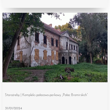
Staroźreby | Kompleks pałacowo-parkowy „Pałac Bromirskich”
31/01/2024