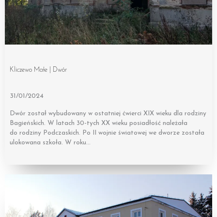
Kliczewo Małe | Dwór
31/01/2024
Dwór został wybudowany w ostatniej ćwierci XIX wieku dla rodziny
Bagieńskich. W latach 30-tych XX wieku posiadłość należała
do rodziny Podczaskich. Po II wojnie światowej we dworze została
ulokowana szkoła. W roku…