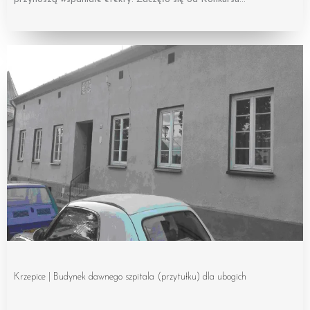
Krzepice | Budynek dawnego szpitala (przytułku) dla ubogich