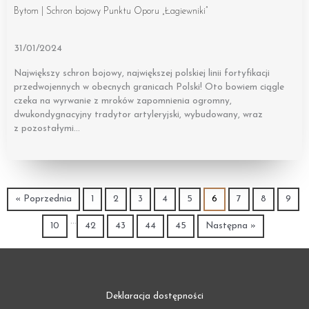
Bytom | Schron bojowy Punktu Oporu „Łagiewniki”
31/01/2024
Największy schron bojowy, największej polskiej linii fortyfikacji
przedwojennych w obecnych granicach Polski! Oto bowiem ciągle
czeka na wyrwanie z mroków zapomnienia ogromny,
dwukondygnacyjny tradytor artyleryjski, wybudowany, wraz
z pozostałymi…
« Poprzednia
1
2
3
4
5
6
7
8
9
…
10
42
43
44
45
Następna »
Deklaracja dostępności