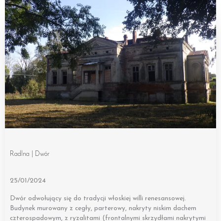
Radlna | Dwór
25/01/2024
Dwór odwołujący się do tradycji włoskiej willi renesansowej.
Budynek murowany z cegły, parterowy, nakryty niskim dachem
czterospadowym, z ryzalitami (frontalnymi skrzydłami nakrytymi