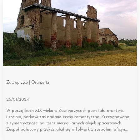
Zawieprzyce | Oranżeria
26/01/2024
W początkach XIX wieku w Zawieprzycach powstała oranżeria
i stajnia, parkowi zaś nadano cechy romantyczne. Zrezygnowano
z symetryczności na rzecz nieregularnych alejek spacerowych
Zespół pałacowy przekształcił się w folwark z zespołem oficyn…