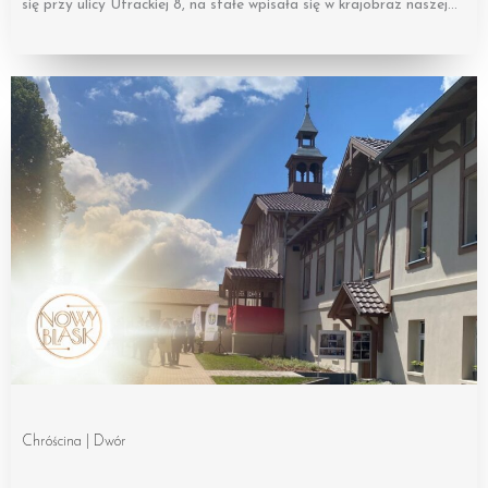
się przy ulicy Utrackiej 8, na stałe wpisała się w krajobraz naszej…
Chróścina | Dwór