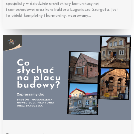
specjalisty w dziedzinie architektury komunikacyjnej
i samochodowej oraz konstruktora Eugeniusza Szurgota. Jest
to obiekt kompletny i harmonijny, wzorowany…