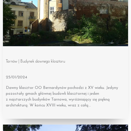
Tarnów | Budynek dawnego klasztoru
25/01/2024
Dawny klasztor OO Bernardynów pochodzi z XV wieku. Jedyny
pozostały gmach głównej budowli klasztornej i jeden
z najstarszych budynków Tarnowa, wyróżniający się piękną
architekturą. W końcu XVIII wieku, wraz z całą…