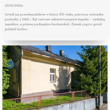
25/01/2024
Istniał już prawdopodobnie w końcu XIII wieku, pierwsza wzmianka
pochodzi z 1368 r. Był centrum administracyjnym kopalni – siedzibą
żupników, a później podżupków bocheńskich. Zamek często gościł
polskich królów…