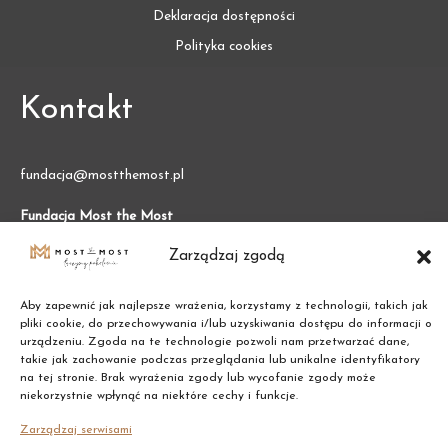
Deklaracja dostępności
Polityka cookies
Kontakt
fundacja@mostthemost.pl
Fundacja Most the Most
VARSO 2, ul. Chmielna 73
Zarządzaj zgodą
00-801 Warszawa (BGK)
NIP:
7011002609
REGON:
387474695
Aby zapewnić jak najlepsze wrażenia, korzystamy z technologii, takich jak
pliki cookie, do przechowywania i/lub uzyskiwania dostępu do informacji o
urządzeniu. Zgoda na te technologie pozwoli nam przetwarzać dane,
takie jak zachowanie podczas przeglądania lub unikalne identyfikatory
na tej stronie. Brak wyrażenia zgody lub wycofanie zgody może
niekorzystnie wpłynąć na niektóre cechy i funkcje.
Zarządzaj serwisami