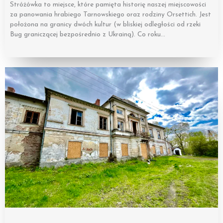
Stróżówka to miejsce, które pamięta historię naszej miejscowości
za panowania hrabiego Tarnowskiego oraz rodziny Orsettich. Jest
położona na granicy dwóch kultur (w bliskiej odległości od rzeki
Bug graniczącej bezpośrednio z Ukrainą). Co roku…