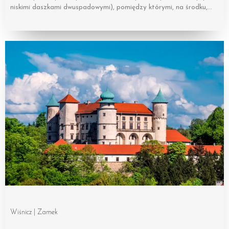
niskimi daszkami dwuspadowymi), pomiędzy którymi, na środku,…
Wiśnicz | Zamek