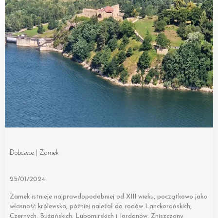
Dobczyce | Zamek
25/01/2024
Zamek istnieje najprawdopodobniej od XIII wieku, początkowo jako
własność królewska, później należał do rodów Lanckorońskich,
Czernych, Bużańskich, Lubomirskich i Jordanów. Zniszczony