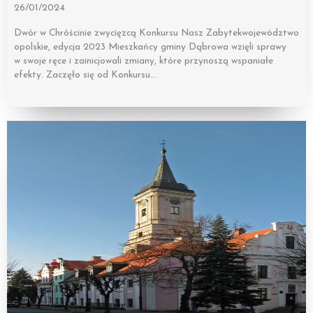
26/01/2024
Dwór w Chróścinie zwycięzcą Konkursu Nasz Zabytekwojewództwo
opolskie, edycja 2023 Mieszkańcy gminy Dąbrowa wzięli sprawy
w swoje ręce i zainicjowali zmiany, które przynoszą wspaniałe
efekty. Zaczęło się od Konkursu…