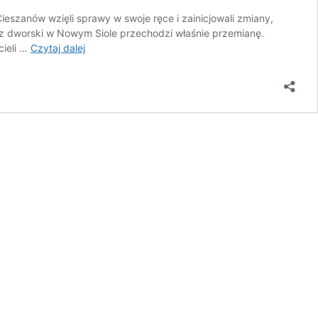
zanów wzięli sprawy w swoje ręce i zainicjowali zmiany,
erz dworski w Nowym Siole przechodzi właśnie przemianę.
Nowe
cieli …
Czytaj dalej
Sioło
|
Spichlerz
dworski