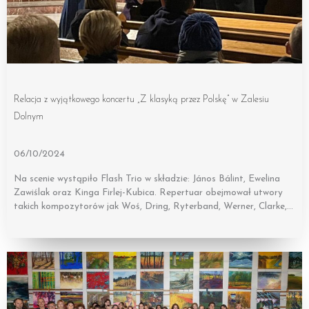
Relacja z wyjątkowego koncertu „Z klasyką przez Polskę” w Zalesiu
Dolnym
06/10/2024
Na scenie wystąpiło Flash Trio w składzie: János Bálint, Ewelina
Zawiślak oraz Kinga Firlej-Kubica. Repertuar obejmował utwory
takich kompozytorów jak Woś, Dring, Ryterband, Werner, Clarke,…