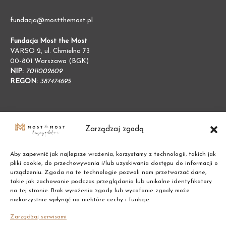
fundacja@mostthemost.pl
Fundacja Most the Most
VARSO 2, ul. Chmielna 73
00-801 Warszawa (BGK)
NIP:
7011002609
REGON:
387474695
Zarządzaj zgodą
Aby zapewnić jak najlepsze wrażenia, korzystamy z technologii, takich jak
pliki cookie, do przechowywania i/lub uzyskiwania dostępu do informacji o
urządzeniu. Zgoda na te technologie pozwoli nam przetwarzać dane,
takie jak zachowanie podczas przeglądania lub unikalne identyfikatory
na tej stronie. Brak wyrażenia zgody lub wycofanie zgody może
niekorzystnie wpłynąć na niektóre cechy i funkcje.
Zarządzaj serwisami
Copyright © 2021 Most the Most