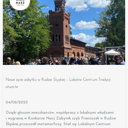
Nowe życie zabytku w Rudzie Śląskiej – Lokalne Centrum Tradycji
otwarte
04/06/2025
Dzięki głosom mieszkańców, współpracy z lokalnymi władzami
i wygranej w Konkursie Nasz Zabytek szyb Franciszek w Rudzie
Śląskiej przeszedł metamorfozę. Stał się Lokalnym Centrum