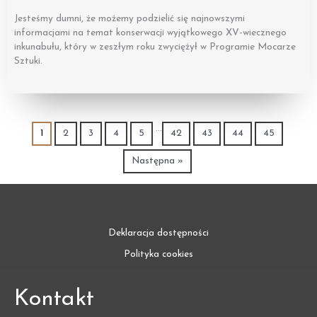
Jesteśmy dumni, że możemy podzielić się najnowszymi
informacjami na temat konserwacji wyjątkowego XV-wiecznego
inkunabułu, który w zeszłym roku zwyciężył w Programie Mocarze
Sztuki.
…
1
2
3
4
5
42
43
44
45
Następna »
Deklaracja dostępności
Polityka cookies
Kontakt