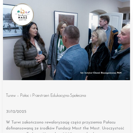
Turew – Pałac i Przestrzeń Edukacyjno-Społeczna
31/12/2025
W Turwi zakończono rewaloryzację części przyziemia Pałacu
dofinansowaną ze środków Fundacji Most the Most. Uroczystość