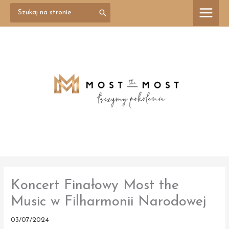
Przejdź
Search
treści
for:
do
treści
Koncert Finałowy Most the
Music w Filharmonii Narodowej
03/07/2024