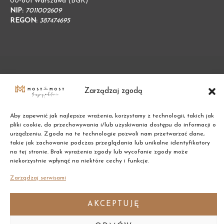
00-801 Warszawa (BGK)
NIP:
7011002609
REGON:
387474695
Zarządzaj zgodą
Aby zapewnić jak najlepsze wrażenia, korzystamy z technologii, takich jak
pliki cookie, do przechowywania i/lub uzyskiwania dostępu do informacji o
urządzeniu. Zgoda na te technologie pozwoli nam przetwarzać dane,
takie jak zachowanie podczas przeglądania lub unikalne identyfikatory
na tej stronie. Brak wyrażenia zgody lub wycofanie zgody może
Copyright © 2021 Most the Most
niekorzystnie wpłynąć na niektóre cechy i funkcje.
Zarządzaj serwisami
AKCEPTUJĘ