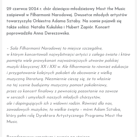
29 czerwca 2024 r. chór dziecięco-młodzieżowy Most the Music
zaśpiewał w Filharmonii Narodowej. Dwusetce młodych artystów
towarzyszyła Orkiestra Adama Sztaby. Na scenie pojawili się
także soliści: Natalia Kukulska i Hubert Zapiór. Koncert
poprowadziła Anna Dereszowska.
– Sala Filharmonii Narodowej to miejsce szczególne,
w którym koncertowali najwybitniejsi artyści z całego świata i które
pamięta wiele prawykonań najważniejszych utworów polskiej
muzyki klasycznej XX i XXI w. Ale filharmonia to również edukacja
i przygotowanie kolejnych pokoleń do obcowanie z wielką
muzyczną literaturą. Niezmiernie cieszę się, że to właśnie
na tej scenie budujemy muzyczny pomost pokoleniowy,
przez co koncert finałowy z pewnością pozostanie na zawsze
w sercach i umysłach naszych młodych chórzystów,
ale i dopingujących ich z widowni rodzin. Również dla nas,
zawodowych muzyków, to wielkie święto –
mówi Adam Sztaba,
który pełni rolę Dyrektora Artystycznego Programu Most the
Music.