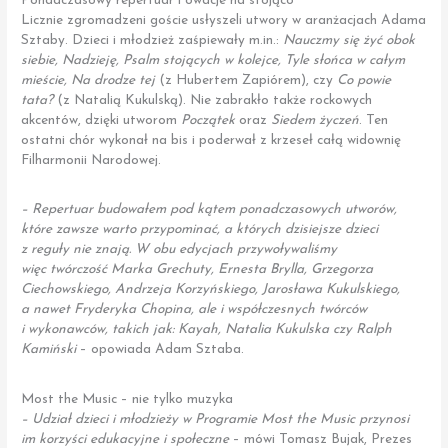
Ponadczasowy repertuar i owacje na stojąco
Licznie zgromadzeni goście usłyszeli utwory w aranżacjach Adama
Sztaby. Dzieci i młodzież zaśpiewały m.in.:
Nauczmy się żyć obok
siebie, Nadzieję, Psalm stojących w kolejce, Tyle słońca w całym
mieście, Na drodze tej
(z Hubertem Zapiórem), czy
Co powie
tata?
(z Natalią Kukulską). Nie zabrakło także rockowych
akcentów, dzięki utworom
Początek
oraz
Siedem życzeń
. Ten
ostatni chór wykonał na bis i poderwał z krzeseł całą widownię
Filharmonii Narodowej.
– Repertuar budowałem pod kątem ponadczasowych utworów,
które zawsze warto przypominać, a których dzisiejsze dzieci
z reguły nie znają. W obu edycjach przywoływaliśmy
więc twórczość Marka Grechuty, Ernesta Brylla, Grzegorza
Ciechowskiego, Andrzeja Korzyńskiego, Jarosława Kukulskiego,
a nawet Fryderyka Chopina, ale i współczesnych twórców
i wykonawców, takich jak: Kayah, Natalia Kukulska czy Ralph
Kamiński
– opowiada Adam Sztaba.
Most the Music – nie tylko muzyka
– Udział dzieci i młodzieży w Programie Most the Music przynosi
im korzyści edukacyjne i społeczne
– mówi Tomasz Bujak, Prezes