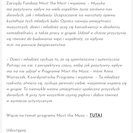
Zarządu Fundacji Most the Most i wyjaśnia:
– Muzyka
ma pozytywny wpływ na wiele aspektów życia zarówno nas
dorosłych, jak i młodzieży. Uczęszczanie na warsztaty śpiewu
kształtuje tych młodych ludzi. Oprócz rozwoju umiejętności
muzycznych, dzieci i młodzież uczą się konsekwencji w działaniu,
samodzielności, a także pracy w grupie. Udział w chórze przyczynia
się również do budowania więzi i wspólnoty, co wpływa
m.in. na poczucie bezpieczeństwa.
– Dzieci i młodzież cechuje to, że są spontaniczne i autentyczne.
Patrząc na nie, z perspektywy czasu, widzę jak pozytywny wpływ
ma na nie udział w Programie Most the Music
– mówi Anna
Wojtaszek, Koordynatorka Programu i wyjaśnia:
– Ta młodzież
rozkwita, otwiera się, zyskuje pewność siebie, wzajemnie wspiera się
w grupie. To niezwykle ważne umiejętności społeczne przyszłych
dorosłych. A przy tym wszystkim czynią piękno i dobro również
w wymiarze artystycznym.
Więcej na temat programu Most the Music –
TUTAJ
.
Udostępnij: