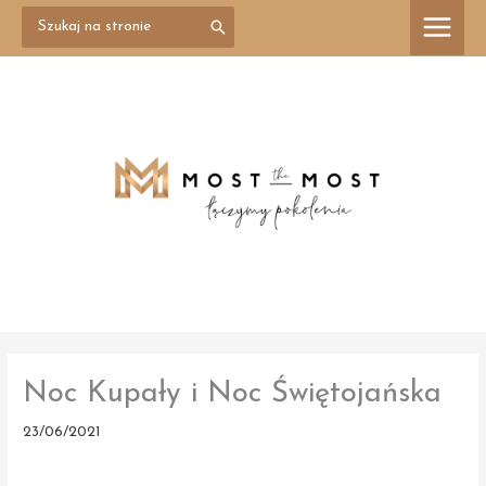
Przejdź
Search
treści
for:
do
treści
Noc Kupały i Noc Świętojańska
23/06/2021