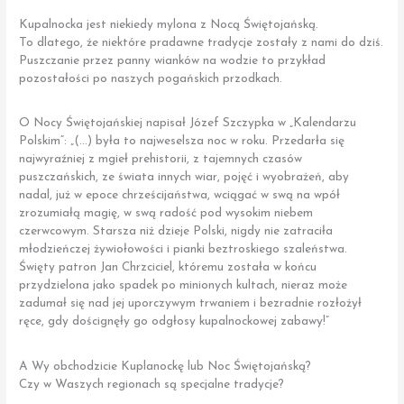
Kupalnocka jest niekiedy mylona z Nocą Świętojańską.
To dlatego, że niektóre pradawne tradycje zostały z nami do dziś.
Puszczanie przez panny wianków na wodzie to przykład
pozostałości po naszych pogańskich przodkach.
O Nocy Świętojańskiej napisał Józef Szczypka w „Kalendarzu
Polskim”: „(…) była to najweselsza noc w roku. Przedarła się
najwyraźniej z mgieł prehistorii, z tajemnych czasów
puszczańskich, ze świata innych wiar, pojęć i wyobrażeń, aby
nadal, już w epoce chrześcijaństwa, wciągać w swą na wpół
zrozumiałą magię, w swą radość pod wysokim niebem
czerwcowym. Starsza niż dzieje Polski, nigdy nie zatraciła
młodzieńczej żywiołowości i pianki beztroskiego szaleństwa.
Święty patron Jan Chrzciciel, któremu została w końcu
przydzielona jako spadek po minionych kultach, nieraz może
zadumał się nad jej uporczywym trwaniem i bezradnie rozłożył
ręce, gdy doścignęły go odgłosy kupalnockowej zabawy!”
A Wy obchodzicie Kuplanockę lub Noc Świętojańską?
Czy w Waszych regionach są specjalne tradycje?