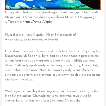
Fotografia Dariusza Kobylańskiego przedstawiająca obraz Zofii
Stryjeńskiej. Obraz znajduje się w kolekcji Muzeum Okręgowego
w Tarnowie:
https://tiny.pl/9hpbx
Słyszeliście o Nocy Kupały i Nocy Świętojańskiej?
A czy wiecie, że to dwa różne święta?
Nasi słowiańscy przodkowie świętowali Noc Kupały, nazywaną też
Kupalnocką lub Sobótką. Była ona ściśle związana z przesileniem
letnim, które wypada w najkrótszą noc w roku – 21/22 czerwca.
Słowiańskie ludy upatrywały w niej magicznych mocy, które miały
nieść miłość i witalność. Nocy tej towarzyszyły liczne obrzędy
związane z ogniem, zielarstwem, czy znanym do dziś puszczaniem
wianków na wodzie.
Wraz z postępem chrystianizacji w polskim kalendarzu zagościła
Noc Świętojańska. Obchodzimy ją 23 czerwca, czyli w wigilię
imienin Jana. To święto na cześć św. Jana Chrzciciela.