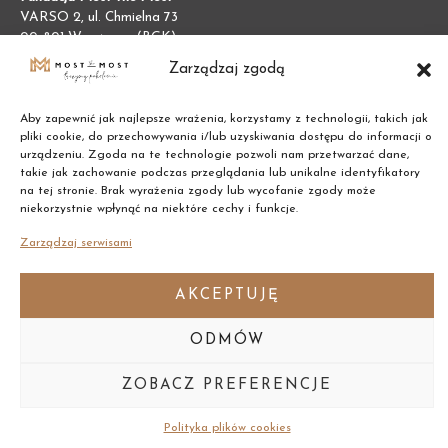
VARSO 2, ul. Chmielna 73
00-801 Warszawa (BGK)
NIP:
7011002609
Zarządzaj zgodą
REGON:
387474695
Aby zapewnić jak najlepsze wrażenia, korzystamy z technologii, takich jak
pliki cookie, do przechowywania i/lub uzyskiwania dostępu do informacji o
urządzeniu. Zgoda na te technologie pozwoli nam przetwarzać dane,
takie jak zachowanie podczas przeglądania lub unikalne identyfikatory
na tej stronie. Brak wyrażenia zgody lub wycofanie zgody może
niekorzystnie wpłynąć na niektóre cechy i funkcje.
Zarządzaj serwisami
AKCEPTUJĘ
ODMÓW
Copyright © 2021 Most the Most
ZOBACZ PREFERENCJE
Polityka plików cookies