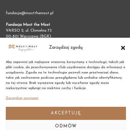
fundacja@mostthemost.pl
Fundacja Most the Most
VARSO 2, ul. Chmielna 73
00-801 Warszawa (BGK)
NIP:
7011002609
Zarządzaj zgodą
REGON:
387474695
Aby zapewnić jak najlepsze wrażenia, korzystamy z technologii, takich jak
pliki cookie, do przechowywania i/lub uzyskiwania dostępu do informacji o
urządzeniu. Zgoda na te technologie pozwoli nam przetwarzać dane,
takie jak zachowanie podczas przeglądania lub unikalne identyfikatory
na tej stronie. Brak wyrażenia zgody lub wycofanie zgody może
niekorzystnie wpłynąć na niektóre cechy i funkcje.
Zarządzaj serwisami
AKCEPTUJĘ
ODMÓW
Copyright © 2021 Most the Most