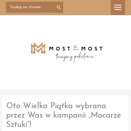
Przejdź
Search
treści
for:
do
treści
Oto Wielka Piątka wybrana
przez Was w kampanii „Mocarze
Sztuki”!