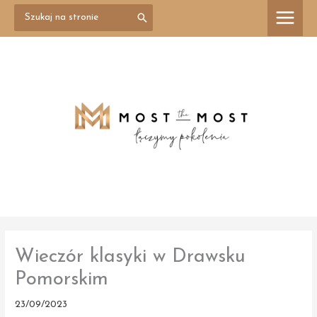
Przejdź
Search
treści
for:
do
treści
Wieczór klasyki w Drawsku
Pomorskim
23/09/2023