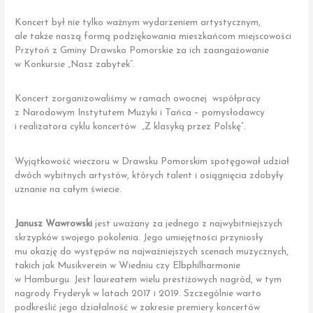
Koncert był nie tylko ważnym wydarzeniem artystycznym,
ale także naszą formą podziękowania mieszkańcom miejscowości
Przytoń z Gminy Drawsko Pomorskie za ich zaangażowanie
w Konkursie „Nasz zabytek”.
Koncert zorganizowaliśmy w ramach owocnej współpracy
z Narodowym Instytutem Muzyki i Tańca – pomysłodawcy
i realizatora cyklu koncertów „Z klasyką przez Polskę”.
Wyjątkowość wieczoru w Drawsku Pomorskim spotęgował udział
dwóch wybitnych artystów, których talent i osiągnięcia zdobyły
uznanie na całym świecie.
Janusz Wawrowski
jest uważany za jednego z najwybitniejszych
skrzypków swojego pokolenia. Jego umiejętności przyniosły
mu okazję do występów na najważniejszych scenach muzycznych,
takich jak Musikverein w Wiedniu czy Elbphilharmonie
w Hamburgu. Jest laureatem wielu prestiżowych nagród, w tym
nagrody Fryderyk w latach 2017 i 2019. Szczególnie warto
podkreślić jego działalność w zakresie premiery koncertów