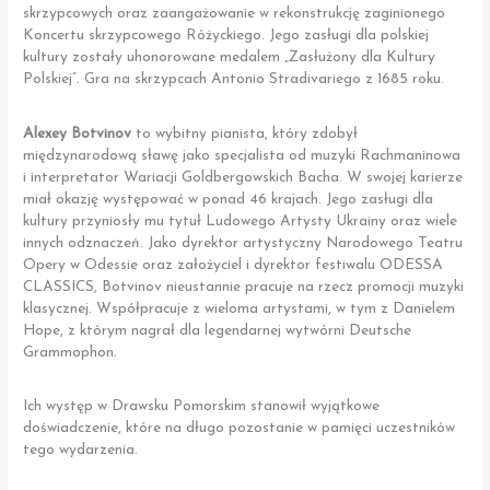
skrzypcowych oraz zaangażowanie w rekonstrukcję zaginionego
Koncertu skrzypcowego Różyckiego. Jego zasługi dla polskiej
kultury zostały uhonorowane medalem „Zasłużony dla Kultury
Polskiej”. Gra na skrzypcach Antonio Stradivariego z 1685 roku.
Alexey Botvinov
to wybitny pianista, który zdobył
międzynarodową sławę jako specjalista od muzyki Rachmaninowa
i interpretator Wariacji Goldbergowskich Bacha. W swojej karierze
miał okazję występować w ponad 46 krajach. Jego zasługi dla
kultury przyniosły mu tytuł Ludowego Artysty Ukrainy oraz wiele
innych odznaczeń. Jako dyrektor artystyczny Narodowego Teatru
Opery w Odessie oraz założyciel i dyrektor festiwalu ODESSA
CLASSICS, Botvinov nieustannie pracuje na rzecz promocji muzyki
klasycznej. Współpracuje z wieloma artystami, w tym z Danielem
Hope, z którym nagrał dla legendarnej wytwórni Deutsche
Grammophon.
Ich występ w Drawsku Pomorskim stanowił wyjątkowe
doświadczenie, które na długo pozostanie w pamięci uczestników
tego wydarzenia.