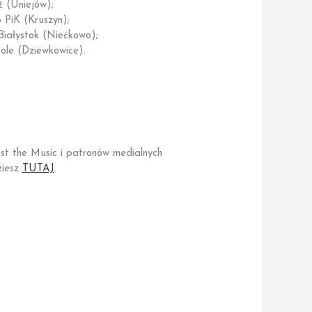
 (Uniejów);
 PiK (Kruszyn);
Białystok (Niećkowo);
le (Dziewkowice).
t the Music i patronów medialnych
ziesz
TUTAJ
.