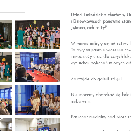
Dzieci i młodzież z chórów w Un
i Dziewkowicach ponownie stanę
„wiosna, ach to ty!”
W marcu odbyły się aż cztery 
To były wspaniałe wiosenne chwil
i młodzieży oraz dla całych loka
wysłuchać wykonań młodych art
Zajrzyjcie do galerii zdjęć!
Nie możemy doczekać się kolej
niebawem.
Patronat medialny nad Most th