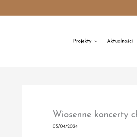
Przejdź
treści
do
treści
Projekty
Aktualności
Wiosenne koncerty c
05/04/2024