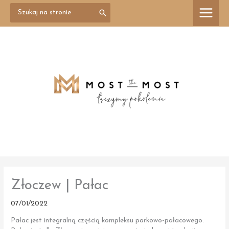
Przejdź
Search
treści
for:
do
treści
Złoczew | Pałac
07/01/2022
Pałac jest integralną częścią kompleksu parkowo-pałacowego.