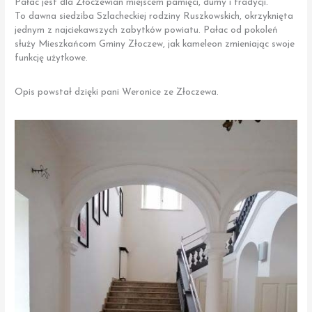
Pałac jest dla Złoczewian miejscem pamięci, dumy i tradycji.
To dawna siedziba Szlacheckiej rodziny Ruszkowskich, okrzyknięta
jednym z najciekawszych zabytków powiatu. Pałac od pokoleń
służy Mieszkańcom Gminy Złoczew, jak kameleon zmieniając swoje
funkcję użytkowe.
Opis powstał dzięki pani Weronice ze Złoczewa.