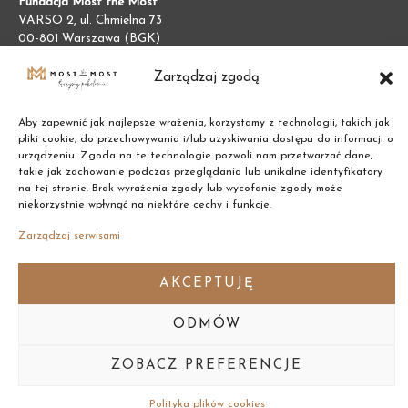
Fundacja Most the Most
VARSO 2, ul. Chmielna 73
00-801 Warszawa (BGK)
NIP:
7011002609
REGON:
387474695
Zarządzaj zgodą
Aby zapewnić jak najlepsze wrażenia, korzystamy z technologii, takich jak
pliki cookie, do przechowywania i/lub uzyskiwania dostępu do informacji o
urządzeniu. Zgoda na te technologie pozwoli nam przetwarzać dane,
takie jak zachowanie podczas przeglądania lub unikalne identyfikatory
na tej stronie. Brak wyrażenia zgody lub wycofanie zgody może
niekorzystnie wpłynąć na niektóre cechy i funkcje.
Zarządzaj serwisami
AKCEPTUJĘ
ODMÓW
Copyright © 2021 Most the Most
ZOBACZ PREFERENCJE
Polityka plików cookies