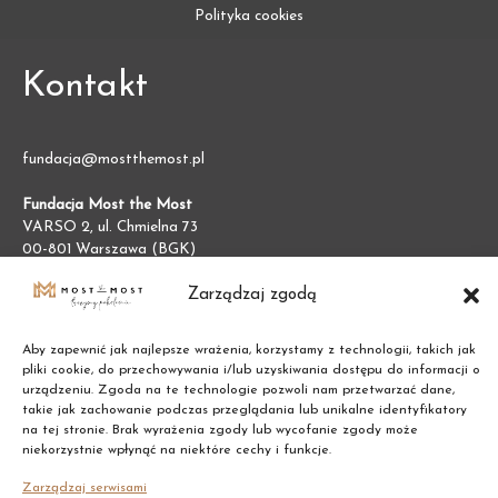
Polityka cookies
Kontakt
fundacja@mostthemost.pl
Fundacja Most the Most
VARSO 2, ul. Chmielna 73
00-801 Warszawa (BGK)
NIP:
7011002609
REGON:
387474695
Zarządzaj zgodą
Aby zapewnić jak najlepsze wrażenia, korzystamy z technologii, takich jak
pliki cookie, do przechowywania i/lub uzyskiwania dostępu do informacji o
urządzeniu. Zgoda na te technologie pozwoli nam przetwarzać dane,
takie jak zachowanie podczas przeglądania lub unikalne identyfikatory
na tej stronie. Brak wyrażenia zgody lub wycofanie zgody może
niekorzystnie wpłynąć na niektóre cechy i funkcje.
Zarządzaj serwisami