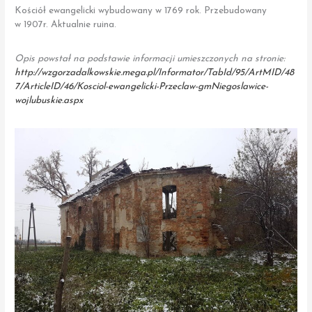
Kościół ewangelicki wybudowany w 1769 rok. Przebudowany
w 1907r. Aktualnie ruina.
Opis powstał na podstawie informacji umieszczonych na stronie:
http://wzgorzadalkowskie.mega.pl/Informator/TabId/95/ArtMID/48
7/ArticleID/46/Kosciol-ewangelicki-Przeclaw-gmNiegoslawice-
wojlubuskie.aspx