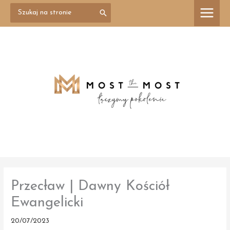
Przejdź
Search
treści
for:
do
treści
Przecław | Dawny Kościół
Ewangelicki
20/07/2023