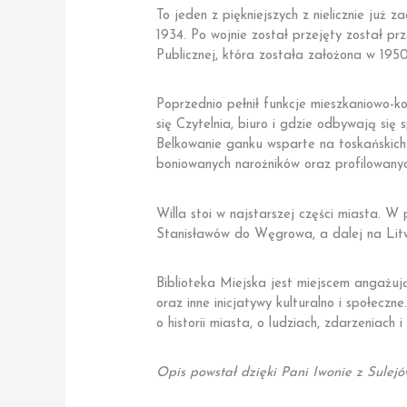
To jeden z piękniejszych z nielicznie ju
1934. Po wojnie został przejęty został pr
Publicznej, która została założona w 1950
Poprzednio pełnił funkcje mieszkaniowo-
się Czytelnia, biuro i gdzie odbywają s
Belkowanie ganku wsparte na toskańskich
boniowanych narożników oraz profilowany
Willa stoi w najstarszej części miasta. 
Stanisławów do Węgrowa, a dalej na Lit
Biblioteka Miejska jest miejscem angażują
oraz inne inicjatywy kulturalno i społecz
o historii miasta, o ludziach, zdarzeniach i
Opis powstał dzięki Pani Iwonie z Sulej