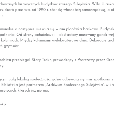
ż zachowanych historycznych budynków starego Sulejówka. Willa Ułan
zez skarb państwa, od 1990 r. stał się własnością samorządową, a obe
 r.
komunalne a następnie mieściła się w nim placówka bankowa. Budyne
ię spotkania. Od strony południowej – dostawiony murowany ganek w
 kolumnach. Między kolumnami wielokwaterowe okna. Dekoracje arc
ch gzymsów.
W pobliżu przebiegał Stary Trakt, prowadzący z Warszawy przez Groc
wę.
cym całą lokalną społeczność, gdzie odbywają się m.in. spotkania z a
ne. Biblioteka jest partnerem „Archiwum Społecznego Sulejówka”, w k
 miejscach, których już nie ma.
ówka