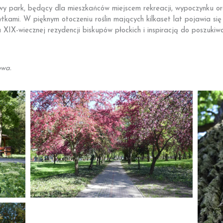
y park, będący dla mieszkańców miejscem rekreacji, wypoczynku ora
ytkami. W pięknym otoczeniu roślin mających kilkaset lat pojawia się
a XIX-wiecznej rezydencji biskupów płockich i inspiracją do poszuki
owa.