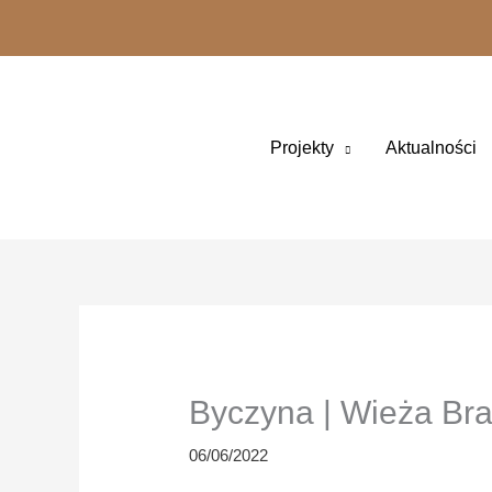
Przejdź
treści
do
treści
Projekty
Aktualności
Byczyna | Wieża Br
06/06/2022