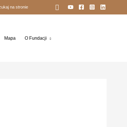
rch
Mapa
O Fundacji