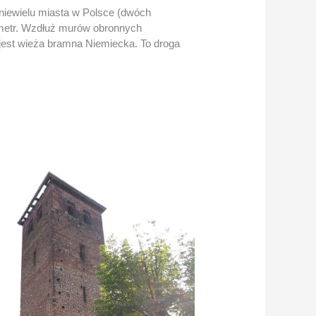
niewielu miasta w Polsce (dwóch
ometr. Wzdłuż murów obronnych
 jest wieża bramna Niemiecka. To droga