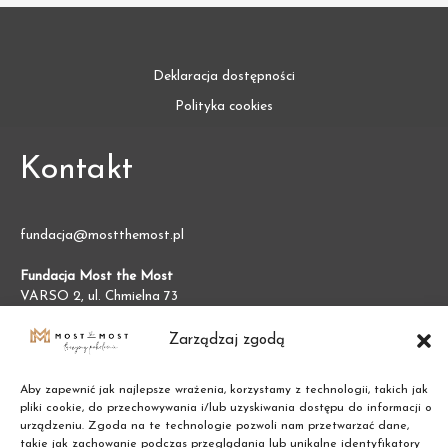
Deklaracja dostępności
Polityka cookies
Kontakt
fundacja@mostthemost.pl
Fundacja Most the Most
VARSO 2, ul. Chmielna 73
00-801 Warszawa (BGK)
NIP:
7011002609
Zarządzaj zgodą
REGON:
387474695
Aby zapewnić jak najlepsze wrażenia, korzystamy z technologii, takich jak
pliki cookie, do przechowywania i/lub uzyskiwania dostępu do informacji o
urządzeniu. Zgoda na te technologie pozwoli nam przetwarzać dane,
takie jak zachowanie podczas przeglądania lub unikalne identyfikatory