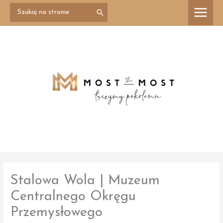
Przejdź
Search
treści
for:
do
treści
Stalowa Wola | Muzeum
Centralnego Okręgu
Przemysłowego