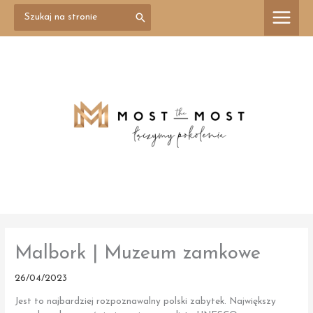
Przejdź
Search
treści
for:
do
treści
Malbork | Muzeum zamkowe
26/04/2023
Jest to najbardziej rozpoznawalny polski zabytek. Największy