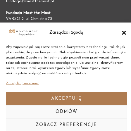
fundacja@mostthemost.pl
Fundacja Most the Most
VARSO 2, ul. Chmielna 73
00-801 Warszawa (BGK)
NIP:
7011002609
Zarządzaj zgodą
REGON:
387474695
Aby zapewnić jak najlepsze wrażenia, korzystamy z technologii, takich jak
pliki cookie, do przechowywania i/lub uzyskiwania dostępu do informacji o
urządzeniu. Zgoda na te technologie pozwoli nam przetwarzać dane,
takie jak zachowanie podczas przeglądania lub unikalne identyfikatory
na tej stronie. Brak wyrażenia zgody lub wycofanie zgody może
niekorzystnie wpłynąć na niektóre cechy i funkcje.
Zarządzaj serwisami
AKCEPTUJĘ
ODMÓW
Copyright © 2021 Most the Most
ZOBACZ PREFERENCJE