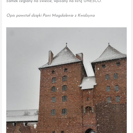
zamek ceglany na świecie, wpisany na listę UNESCO.
Opis powstał dzięki Pani Magdalenie z Kwidzyna