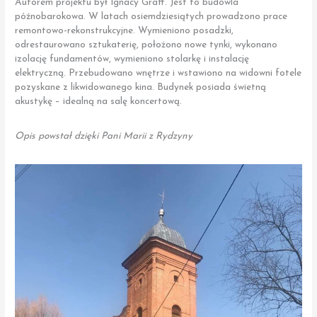
Autorem projektu był Ignacy Graff. Jest to budowla
późnobarokowa. W latach osiemdziesiątych prowadzono prace
remontowo-rekonstrukcyjne. Wymieniono posadzki,
odrestaurowano sztukaterię, położono nowe tynki, wykonano
izolację fundamentów, wymieniono stolarkę i instalację
elektryczną. Przebudowano wnętrze i wstawiono na widowni fotele
pozyskane z likwidowanego kina. Budynek posiada świetną
akustykę – idealną na salę koncertową.
Opis powstał dzięki Pani Marii z Rydzyny