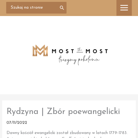
Przejdź
Search
treści
for:
do
treści
Rydzyna | Zbór poewangelicki
07/11/2022
Dawny kościół ewangelicki został zbudowany w latach 1779-1783.