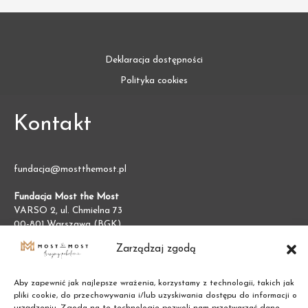
Deklaracja dostępności
Polityka cookies
Kontakt
fundacja@mostthemost.pl
Fundacja Most the Most
VARSO 2, ul. Chmielna 73
00-801 Warszawa (BGK)
NIP:
7011002609
Zarządzaj zgodą
REGON:
387474695
Aby zapewnić jak najlepsze wrażenia, korzystamy z technologii, takich jak
pliki cookie, do przechowywania i/lub uzyskiwania dostępu do informacji o