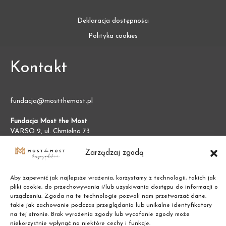
Deklaracja dostępności
Polityka cookies
Kontakt
fundacja@mostthemost.pl
Fundacja Most the Most
VARSO 2, ul. Chmielna 73
00-801 Warszawa (BGK)
NIP:
7011002609
Zarządzaj zgodą
REGON:
387474695
Aby zapewnić jak najlepsze wrażenia, korzystamy z technologii, takich jak
pliki cookie, do przechowywania i/lub uzyskiwania dostępu do informacji o
urządzeniu. Zgoda na te technologie pozwoli nam przetwarzać dane,
takie jak zachowanie podczas przeglądania lub unikalne identyfikatory
na tej stronie. Brak wyrażenia zgody lub wycofanie zgody może
niekorzystnie wpłynąć na niektóre cechy i funkcje.