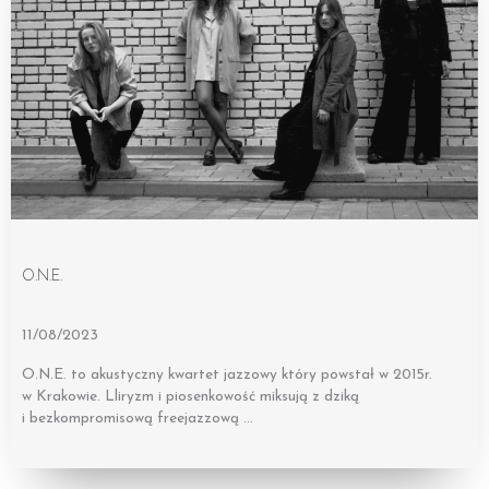
O.N.E.
11/08/2023
O.N.E. to akustyczny kwartet jazzowy który powstał w 2015r.
w Krakowie. Lliryzm i piosenkowość miksują z dziką
i bezkompromisową freejazzową …