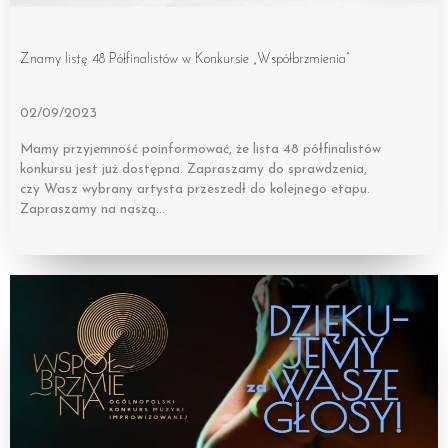
Znamy listę 48 Półfinalistów w Konkursie „Współbrzmienia”
02/09/2023
Mamy przyjemność poinformować, że lista 48 półfinalistów
konkursu jest już dostępna. Zapraszamy do sprawdzenia,
czy Wasz wybrany artysta przeszedł do kolejnego etapu.
Zapraszamy na naszą…