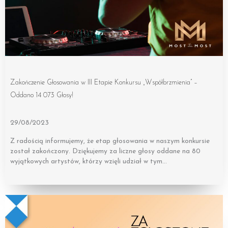
Zakończenie Głosowania w III Etapie Konkursu „Współbrzmienia” –
Oddano 14 073 Głosy!
29/08/2023
Z radością informujemy, że etap głosowania w naszym konkursie
został zakończony. Dziękujemy za liczne głosy oddane na 80
wyjątkowych artystów, którzy wzięli udział w tym…