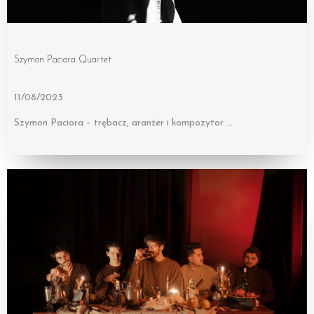
Szymon Paciora Quartet
11/08/2023
Szymon Paciora – trębacz, aranżer i kompozytor …