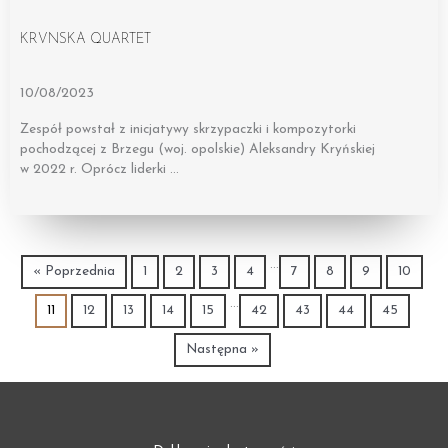
KRVNSKA QUARTET
10/08/2023
Zespół powstał z inicjatywy skrzypaczki i kompozytorki
pochodzącej z Brzegu (woj. opolskie) Aleksandry Kryńskiej
w 2022 r. Oprócz liderki …
…
« Poprzednia
1
2
3
4
7
8
9
10
…
11
12
13
14
15
42
43
44
45
Następna »