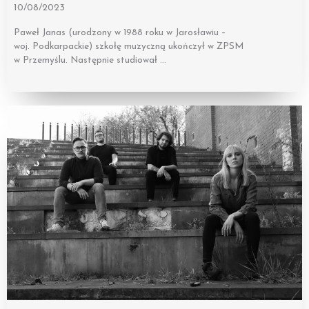
10/08/2023
Paweł Janas (urodzony w 1988 roku w Jarosławiu –
woj. Podkarpackie) szkołę muzyczną ukończył w ZPSM
w Przemyślu. Następnie studiował …