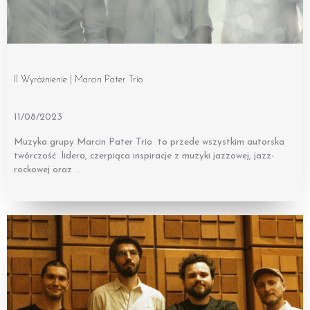
II Wyróżnienie | Marcin Pater Trio
11/08/2023
Muzyka grupy Marcin Pater Trio to przede wszystkim autorska
twórczość lidera, czerpiąca inspiracje z muzyki jazzowej, jazz-
rockowej oraz …