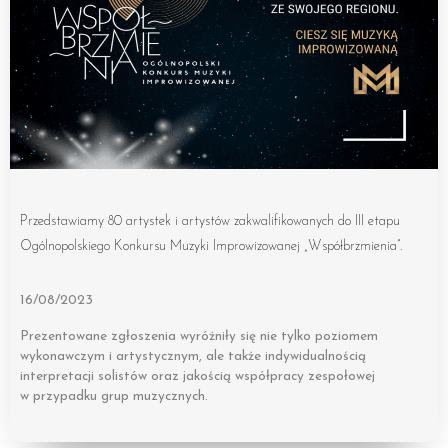
Przedstawiamy 80 artystek i artystów zakwalifikowanych do III etapu
Ogólnopolskiego Konkursu Muzyki Improwizowanej „Współbrzmienia”.
16/08/2023
Prezentowane zgłoszenia wyróżniły się nie tylko poziomem
wykonawczym i artystycznym, ale także indywidualnością
interpretacji solistów oraz jakością współpracy zespołowej
w przypadku grup muzycznych.