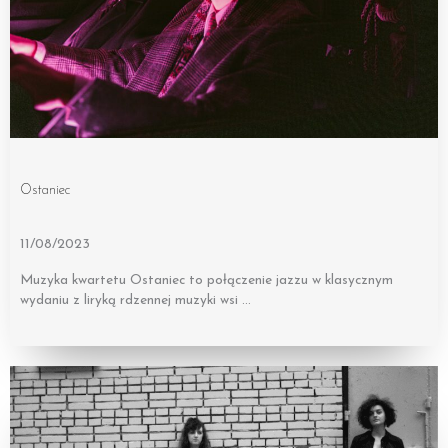
Ostaniec
11/08/2023
Muzyka kwartetu Ostaniec to połączenie jazzu w klasycznym
wydaniu z liryką rdzennej muzyki wsi …