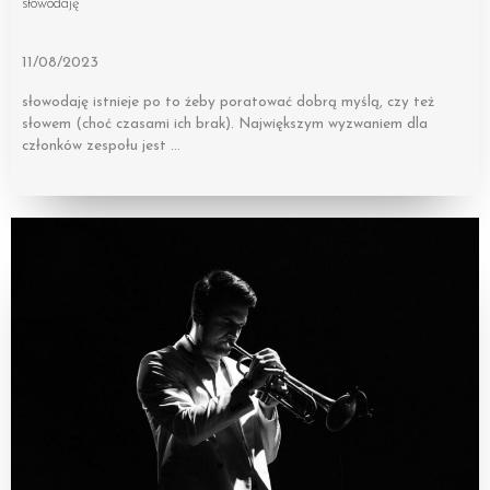
słowodaję
11/08/2023
słowodaję istnieje po to żeby poratować dobrą myślą, czy też
słowem (choć czasami ich brak). Największym wyzwaniem dla
członków zespołu jest …