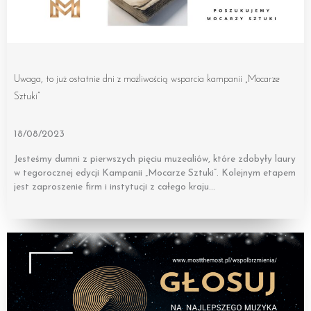
Uwaga, to już ostatnie dni z możliwością wsparcia kampanii „Mocarze
Sztuki”
18/08/2023
Jesteśmy dumni z pierwszych pięciu muzealiów, które zdobyły laury
w tegorocznej edycji Kampanii „Mocarze Sztuki”. Kolejnym etapem
jest zaproszenie firm i instytucji z całego kraju…