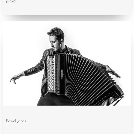
przez …
Paweł Janas