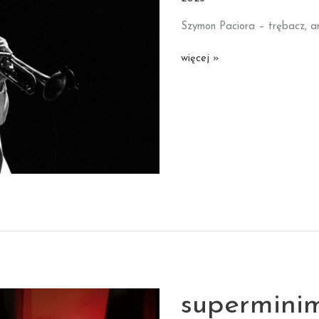
Szymon Paciora – trębacz, a
Szymon
więcej »
Paciora
Quartet
supermini