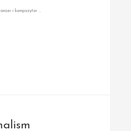
ranżer i kompozytor …
malism