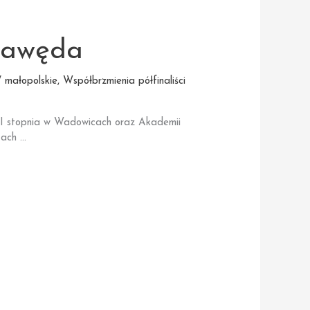
Gawęda
 małopolskie
,
Współbrzmienia półfinaliści
 I stopnia w Wadowicach oraz Akademii
tach …