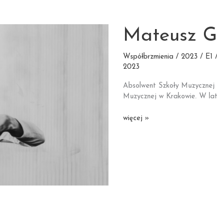
Mateusz 
Współbrzmienia / 2023 / E1 /
2023
Absolwent Szkoły Muzycznej
Muzycznej w Krakowie. W la
Mateusz
więcej »
Gawęda