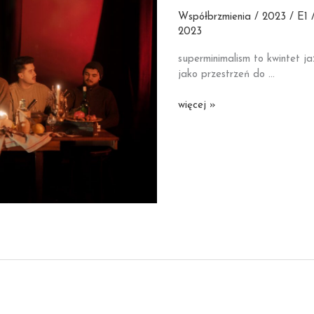
Współbrzmienia / 2023 / E1 /
2023
superminimalism to kwintet j
jako przestrzeń do …
superminimalism
więcej »