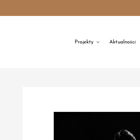
Przejdź
treści
do
treści
Projekty
Aktualności