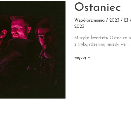
Ostaniec
Współbrzmienia / 2023 / E1 /
2023
Muzyka kwartetu Ostaniec to
z liryką rdzennej muzyki wsi …
Ostaniec
więcej »