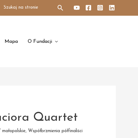
Search
for:
Mapa
O Fundacji
ciora Quartet
 małopolskie
,
Współbrzmienia półfinaliści