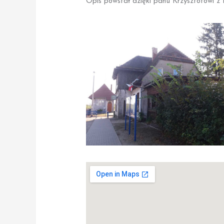
Opis powstał dzięki panu Krzysztofowi z 