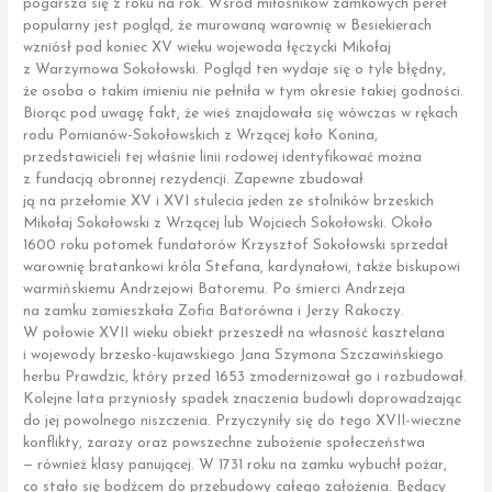
pogarsza się z roku na rok. Wśród miłośników zamkowych pereł
popularny jest pogląd, że murowaną warownię w Besiekierach
wzniósł pod koniec XV wieku wojewoda łęczycki Mikołaj
z Warzymowa Sokołowski. Pogląd ten wydaje się o tyle błędny,
że osoba o takim imieniu nie pełniła w tym okresie takiej godności.
Biorąc pod uwagę fakt, że wieś znajdowała się wówczas w rękach
rodu Pomianów-Sokołowskich z Wrzącej koło Konina,
przedstawicieli tej właśnie linii rodowej identyfikować można
z fundacją obronnej rezydencji. Zapewne zbudował
ją na przełomie XV i XVI stulecia jeden ze stolników brzeskich
Mikołaj Sokołowski z Wrzącej lub Wojciech Sokołowski. Około
1600 roku potomek fundatorów Krzysztof Sokołowski sprzedał
warownię bratankowi króla Stefana, kardynałowi, także biskupowi
warmińskiemu Andrzejowi Batoremu. Po śmierci Andrzeja
na zamku zamieszkała Zofia Batorówna i Jerzy Rakoczy.
W połowie XVII wieku obiekt przeszedł na własność kasztelana
i wojewody brzesko-kujawskiego Jana Szymona Szczawińskiego
herbu Prawdzic, który przed 1653 zmodernizował go i rozbudował.
Kolejne lata przyniosły spadek znaczenia budowli doprowadzając
do jej powolnego niszczenia. Przyczyniły się do tego XVII-wieczne
konflikty, zarazy oraz powszechne zubożenie społeczeństwa
— również klasy panującej. W 1731 roku na zamku wybuchł pożar,
co stało się bodźcem do przebudowy całego założenia. Będący