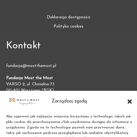
Deklaracja dostępności
Polityka cookies
Kontakt
fundacja@mostthemost.pl
Fundacja Most the Most
VARSO 2, ul. Chmielna 73
00-801 Warszawa (BGK)
NIP:
7011002609
Zarządzaj zgodą
REGON:
387474695
Aby zapewnić jak najlepsze wrażenia, korzystamy z technologii, takich jak
pliki cookie, do przechowywania i/lub uzyskiwania dostępu do informacji o
urządzeniu. Zgoda na te technologie pozwoli nam przetwarzać dane,
takie jak zachowanie podczas przeglądania lub unikalne identyfikatory