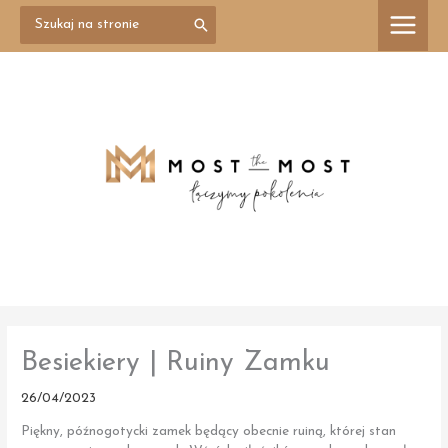
Przejdź
Search
treści
for:
do
treści
Besiekiery | Ruiny Zamku
26/04/2023
Piękny, późnogotycki zamek będący obecnie ruiną, której stan