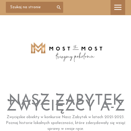
Przejdź
Search
treści
for:
do
treści
NASZ ZABYTEK
ZWYCIĘZCY A-Z
Zwycięskie obiekty w konkursie Nasz Zabytek w latach 2021-2023.
Poznaj historie lokalnych społeczności, które zdecydowały się wziąć
sprawy w swoje ręce.