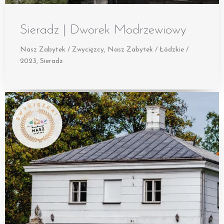
Sieradz | Dworek Modrzewiowy
Nasz Zabytek / Zwycięzcy
,
Nasz Zabytek / Łódzkie /
2023
,
Sieradz