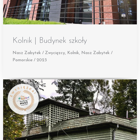
Kolnik | Budynek szkoły
Nasz Zabytek / Zwycięzcy
,
Kolnik
,
Nasz Zabytek /
Pomorskie / 2023