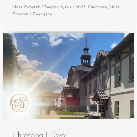
Nasz Zabytek / Świętokrzyskie / 2023
,
Chocimów
,
Nasz
Zabytek / Zwycięzcy
Chróścina | Dwór