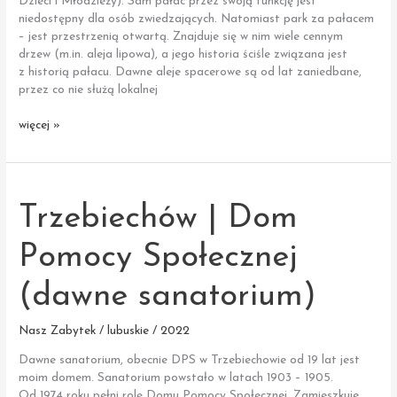
Dzieci i Młodzieży). Sam pałac przez swoją funkcję jest
niedostępny dla osób zwiedzających. Natomiast park za pałacem
– jest przestrzenią otwartą. Znajduje się w nim wiele cennym
drzew (m.in. aleja lipowa), a jego historia ściśle związana jest
z historią pałacu. Dawne aleje spacerowe są od lat zaniedbane,
przez co nie służą lokalnej
Zabór
więcej »
|
Park
przy
pałacu
Trzebiechów | Dom
Pomocy Społecznej
(dawne sanatorium)
Nasz Zabytek / lubuskie / 2022
Dawne sanatorium, obecnie DPS w Trzebiechowie od 19 lat jest
moim domem. Sanatorium powstało w latach 1903 – 1905.
Od 1974 roku pełni rolę Domu Pomocy Społecznej. Zamieszkuje