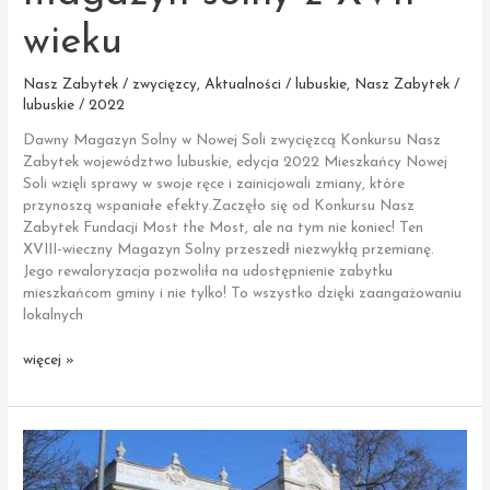
wieku
Nasz Zabytek / zwycięzcy
,
Aktualności / lubuskie
,
Nasz Zabytek /
lubuskie / 2022
Dawny Magazyn Solny w Nowej Soli zwycięzcą Konkursu Nasz
Zabytek województwo lubuskie, edycja 2022 Mieszkańcy Nowej
Soli wzięli sprawy w swoje ręce i zainicjowali zmiany, które
przynoszą wspaniałe efekty.Zaczęło się od Konkursu Nasz
Zabytek Fundacji Most the Most, ale na tym nie koniec! Ten
XVIII-wieczny Magazyn Solny przeszedł niezwykłą przemianę.
Jego rewaloryzacja pozwoliła na udostępnienie zabytku
mieszkańcom gminy i nie tylko! To wszystko dzięki zaangażowaniu
lokalnych
Nowa
więcej »
Sól
|
Dawny
magazyn
solny