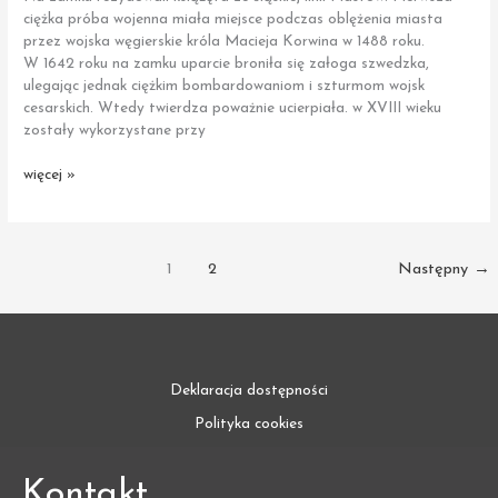
ciężka próba wojenna miała miejsce podczas oblężenia miasta
przez wojska węgierskie króla Macieja Korwina w 1488 roku.
W 1642 roku na zamku uparcie broniła się załoga szwedzka,
ulegając jednak ciężkim bombardowaniom i szturmom wojsk
cesarskich. Wtedy twierdza poważnie ucierpiała. w XVIII wieku
zostały wykorzystane przy
Szprotawa
więcej »
|
Ruiny
zamku
/
1
2
Następny
→
kościoła
ewangelickiego
Deklaracja dostępności
Polityka cookies
Kontakt