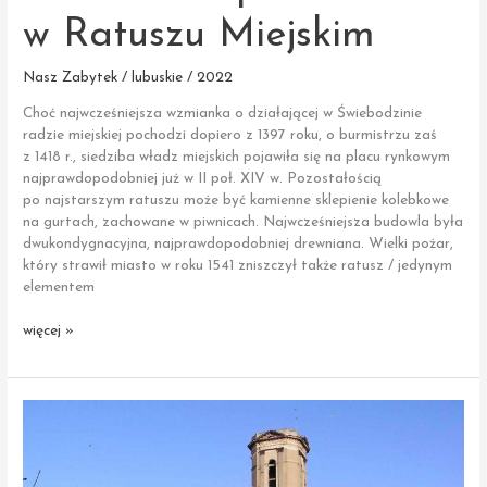
w Ratuszu Miejskim
Nasz Zabytek / lubuskie / 2022
Choć najwcześniejsza wzmianka o działającej w Świebodzinie
radzie miejskiej pochodzi dopiero z 1397 roku, o burmistrzu zaś
z 1418 r., siedziba władz miejskich pojawiła się na placu rynkowym
najprawdopodobniej już w II poł. XIV w. Pozostałością
po najstarszym ratuszu może być kamienne sklepienie kolebkowe
na gurtach, zachowane w piwnicach. Najwcześniejsza budowla była
dwukondygnacyjna, najprawdopodobniej drewniana. Wielki pożar,
który strawił miasto w roku 1541 zniszczył także ratusz / jedynym
elementem
Świebodzin
więcej »
|
Piwnica
w Ratuszu
Miejskim