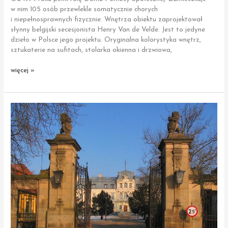
w nim 105 osób przewlekle somatycznie chorych
i niepełnosprawnych fizycznie. Wnętrza obiektu zaprojektował
słynny belgijski secesjonista Henry Van de Velde. Jest to jedyne
dzieło w Polsce jego projektu. Oryginalna kolorystyka wnętrz,
sztukaterie na sufitach, stolarka okienna i drzwiowa,
Trzebiechów
więcej »
|
Dom
Pomocy
Społecznej
(dawne
sanatorium)