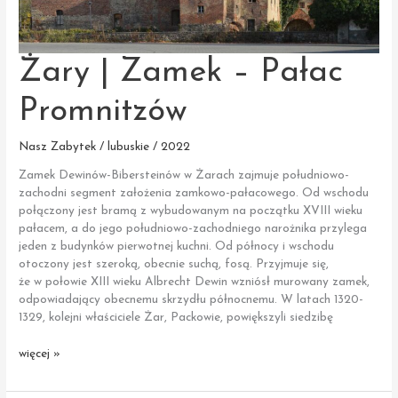
Żary | Zamek – Pałac
Promnitzów
Nasz Zabytek / lubuskie / 2022
Zamek Dewinów-Bibersteinów w Żarach zajmuje południowo-
zachodni segment założenia zamkowo-pałacowego. Od wschodu
połączony jest bramą z wybudowanym na początku XVIII wieku
pałacem, a do jego południowo-zachodniego narożnika przylega
jeden z budynków pierwotnej kuchni. Od północy i wschodu
otoczony jest szeroką, obecnie suchą, fosą. Przyjmuje się,
że w połowie XIII wieku Albrecht Dewin wzniósł murowany zamek,
odpowiadający obecnemu skrzydłu północnemu. W latach 1320-
1329, kolejni właściciele Żar, Packowie, powiększyli siedzibę
Żary
więcej »
|
Zamek