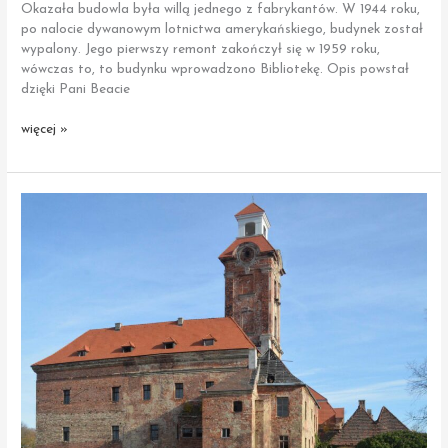
Okazała budowla była willą jednego z fabrykantów. W 1944 roku,
po nalocie dywanowym lotnictwa amerykańskiego, budynek został
wypalony. Jego pierwszy remont zakończył się w 1959 roku,
wówczas to, to budynku wprowadzono Bibliotekę. Opis powstał
dzięki Pani Beacie
Żary
więcej »
|
Budynek
główny
Miejskiej
Biblioteki
Publicznej