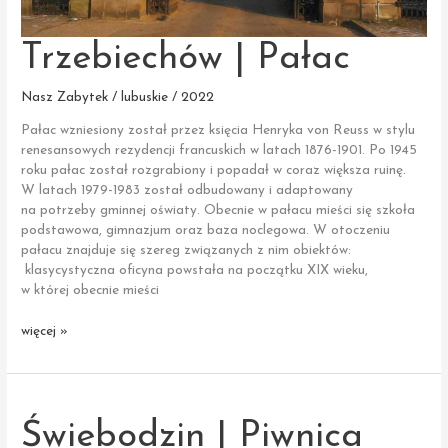
Trzebiechów | Pałac
Nasz Zabytek / lubuskie / 2022
Pałac wzniesiony został przez księcia Henryka von Reuss w stylu
renesansowych rezydencji francuskich w latach 1876-1901. Po 1945
roku pałac został rozgrabiony i popadał w coraz większa ruinę.
W latach 1979-1983 został odbudowany i adaptowany
na potrzeby gminnej oświaty. Obecnie w pałacu mieści się szkoła
podstawowa, gimnazjum oraz baza noclegowa. W otoczeniu
pałacu znajduje się szereg związanych z nim obiektów:
klasycystyczna oficyna powstała na początku XIX wieku,
w której obecnie mieści
Trzebiechów
więcej »
|
Pałac
Świebodzin | Piwnica