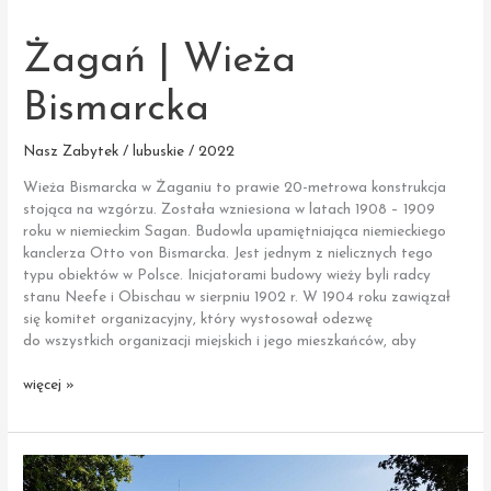
–
Pałac
Żagań | Wieża
Promnitzów
Bismarcka
Nasz Zabytek / lubuskie / 2022
Wieża Bismarcka w Żaganiu to prawie 20-metrowa konstrukcja
stojąca na wzgórzu. Została wzniesiona w latach 1908 – 1909
roku w niemieckim Sagan. Budowla upamiętniająca niemieckiego
kanclerza Otto von Bismarcka. Jest jednym z nielicznych tego
typu obiektów w Polsce. Inicjatorami budowy wieży byli radcy
stanu Neefe i Obischau w sierpniu 1902 r. W 1904 roku zawiązał
się komitet organizacyjny, który wystosował odezwę
do wszystkich organizacji miejskich i jego mieszkańców, aby
Żagań
więcej »
|
Wieża
Bismarcka