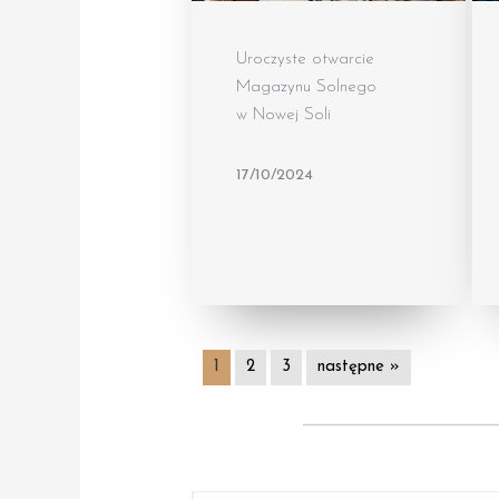
Uroczyste otwarcie
Magazynu Solnego
w Nowej Soli
17/10/2024
1
2
3
następne »