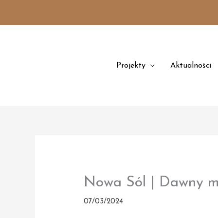
Przejdź
treści
do
treści
Projekty
Aktualności
Nowa Sól | Dawny ma
07/03/2024