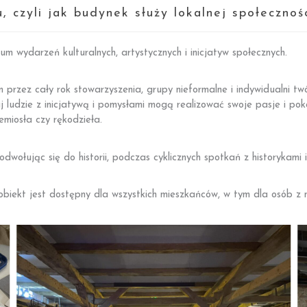
, czyli jak budynek służy lokalnej społecznoś
rum wydarzeń kulturalnych, artystycznych i inicjatyw społecznych.
 przez cały rok stowarzyszenia, grupy nieformalne i indywidualni tw
aj ludzie z inicjatywą i pomysłami mogą realizować swoje pasje i pok
emiosła czy rękodzieła.
dwołując się do historii, podczas cyklicznych spotkań z historykami 
obiekt jest dostępny dla wszystkich mieszkańców, w tym dla osób z n