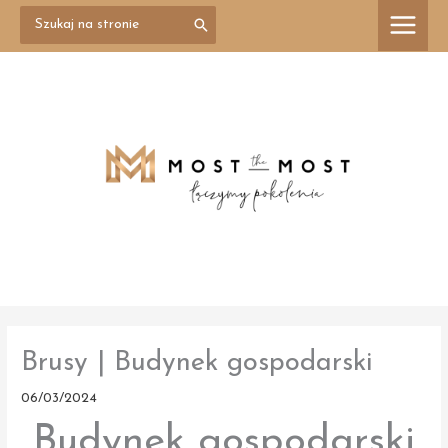
Przejdź
Search
treści
for:
do
treści
Brusy | Budynek gospodarski
06/03/2024
Budynek gospodarski