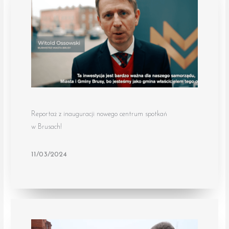
Reportaż z inauguracji nowego centrum spotkań
w Brusach!
11/03/2024