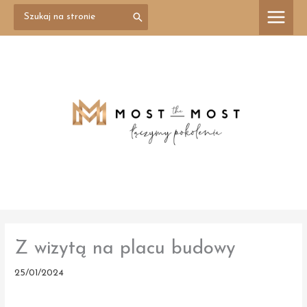
Przejdź
Search
treści
for:
do
treści
Z wizytą na placu budowy
25/01/2024