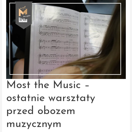
Music
2024
Most the Music –
ostatnie warsztaty
przed obozem
muzycznym