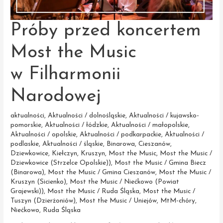
Próby przed koncertem
Most the Music
w Filharmonii
Narodowej
aktualności
,
Aktualności / dolnośląskie
,
Aktualności / kujawsko-
pomorskie
,
Aktualności / łódzkie
,
Aktualności / małopolskie
,
Aktualności / opolskie
,
Aktualności / podkarpackie
,
Aktualności /
podlaskie
,
Aktualności / śląskie
,
Binarowa
,
Cieszanów
,
Dziewkowice
,
Kiełczyn
,
Kruszyn
,
Most the Music
,
Most the Music /
Dziewkowice (Strzelce Opolskie))
,
Most the Music / Gmina Biecz
(Binarowa)
,
Most the Music / Gmina Cieszanów
,
Most the Music /
Kruszyn (Sicienko)
,
Most the Music / Niećkowo (Powiat
Grajewski))
,
Most the Music / Ruda Śląska
,
Most the Music /
Tuszyn (Dzierżoniów)
,
Most the Music / Uniejów
,
MtM-chóry
,
Niećkowo
,
Ruda Śląska