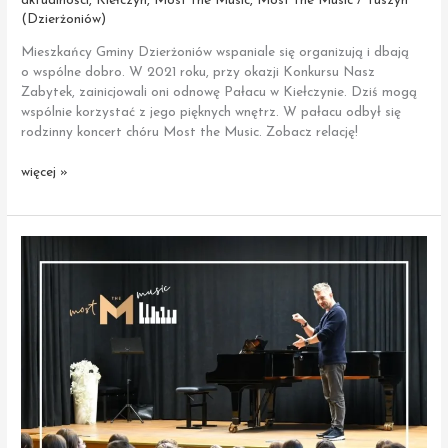
aktualności
,
Kiełczyn
,
Most the Music
,
Most the Music / Tuszyn
(Dzierżoniów)
Mieszkańcy Gminy Dzierżoniów wspaniale się organizują i dbają
o wspólne dobro. W 2021 roku, przy okazji Konkursu Nasz
Zabytek, zainicjowali oni odnowę Pałacu w Kiełczynie. Dziś mogą
wspólnie korzystać z jego pięknych wnętrz. W pałacu odbył się
rodzinny koncert chóru Most the Music. Zobacz relację!
Koncert
więcej »
chóru
Most
the
Music
w Kiełczynie