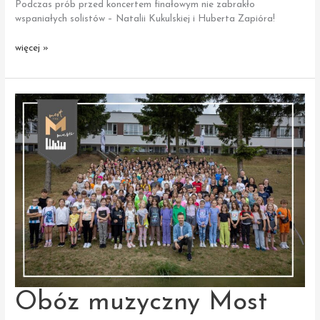
Podczas prób przed koncertem finałowym nie zabrakło
wspaniałych solistów – Natalii Kukulskiej i Huberta Zapióra!
Próby
więcej »
przed koncertem
Most
the
Music
w Filharmonii
Narodowej
Obóz muzyczny Most