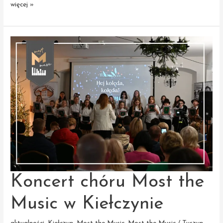
32.
więcej »
Finał
WOŚP
z chórami
Most
the
Music
Koncert chóru Most the
Music w Kiełczynie