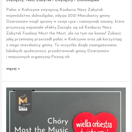
zwycięzcy
,
Nasz Zabytek / Zwycięzcy / Dolnośląskie
Pałac w Kiełczynie zwycięzcą Konkursu Nasz Zabytek
województwo dolnośląskie, edycja 2021 Mieszkańcy gminy
Dzierżoniów wzięli sprawy w swoje ręce i zainicjowali zmiany, które
przynoszą wspaniałe efekty.Zaczęło się od Konkursu Nasz
Zabytek Fundacji Most the Most, ale na tym nie koniec! Zobacz
jaką przemianę przeszedł pałac w Kiełczynie oraz jak korzystają
z niego mieszkańcy gminy. To wszystko dzięki zaangażowaniu
lokalnych społeczności, przedstawicieli gminy Dzierżoniów
i miejscowych organizacji.Poznaj ich
Kiełczyn
więcej »
|
Pałac