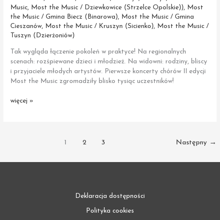
Music
,
Most the Music / Dziewkowice (Strzelce Opolskie))
,
Most
the Music / Gmina Biecz (Binarowa)
,
Most the Music / Gmina
Cieszanów
,
Most the Music / Kruszyn (Sicienko)
,
Most the Music /
Tuszyn (Dzierżoniów)
Tak wygląda łączenie pokoleń w praktyce! Na regionalnych
scenach: rozśpiewane dzieci i młodzież. Na widowni: rodziny, bliscy
i przyjaciele młodych artystów. Pierwsze koncerty chórów II edycji
Most the Music zgromadziły blisko tysiąc uczestników!
Pierwsze
więcej »
koncerty
chórów
II edycji
Most
1
2
3
Następny
→
the
Music
Deklaracja dostępności
Polityka cookies