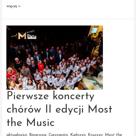
Warsztaty
więcej »
chórów
Most
the
Music
z Adamem
Sztabą
Pierwsze koncerty
chórów II edycji Most
the Music
aktualności
,
Binarowa
,
Cieszanów
,
Kiełczyn
,
Kruszyn
,
Most the