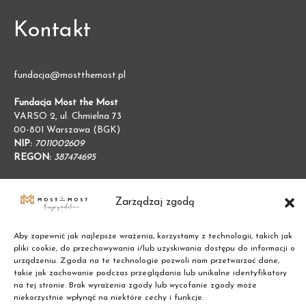
Kontakt
fundacja@mostthemost.pl
Fundacja Most the Most
VARSO 2, ul. Chmielna 73
00-801 Warszawa (BGK)
NIP:
7011002609
REGON:
387474695
Zarządzaj zgodą
Aby zapewnić jak najlepsze wrażenia, korzystamy z technologii, takich jak
pliki cookie, do przechowywania i/lub uzyskiwania dostępu do informacji o
urządzeniu. Zgoda na te technologie pozwoli nam przetwarzać dane,
takie jak zachowanie podczas przeglądania lub unikalne identyfikatory
na tej stronie. Brak wyrażenia zgody lub wycofanie zgody może
niekorzystnie wpłynąć na niektóre cechy i funkcje.