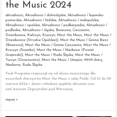
the Music 2024
aktualności
,
Aktualności / dolnośląskie
,
Aktualności / kujawsko-
pomorskie
,
Aktualności / łódzkie
,
Aktualności / małopolskie
,
Aktualności / opolskie
,
Aktualności / podkarpackie
,
Aktualności /
podlaskie
,
Aktualności / śląskie
,
Binarowa
,
Cieszanów
,
Dziewkowice
,
Kiełczyn
,
Kruszyn
,
Most the Music
,
Most the Music /
Dziewkowice (Strzelce Opolskie))
,
Most the Music / Gmina Biecz
(Binarowa)
,
Most the Music / Gmina Cieszanów
,
Most the Music /
Kruszyn (Sicienko)
,
Most the Music / Niećkowo (Powiat
Grajewski))
,
Most the Music / Ruda Śląska
,
Most the Music /
Tuszyn (Dzierżoniów)
,
Most the Music / Uniejów
,
MtM-chóry
,
Niećkowo
,
Ruda Śląska
Finał Programu rozpoczął się od obozu muzycznego dla
wszystkich chórzystów Most the Music z całej Polski. Od 23 do 29
czerwca 2024 r. dzieci i młodzież spędziły aktywnie czas
nad Jeziorem Zegrzyńskim pod Warszawą.
Obóz
więcej »
muzyczny
Most
the