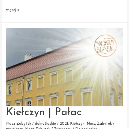
Wzruszający
więcej »
koncert
chóru
Most
the
Music
z gminy
Dzierżoniów
Kiełczyn | Pałac
Nasz Zabytek / dolnośląskie / 2021
,
Kiełczyn
,
Nasz Zabytek /