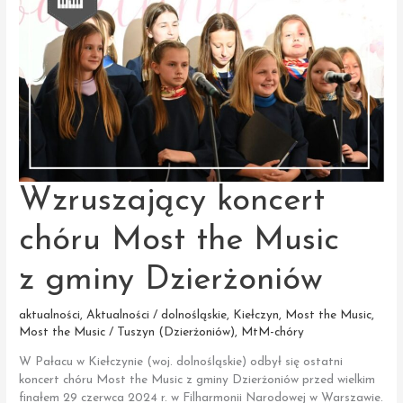
muzycznym
Wzruszający koncert
chóru Most the Music
z gminy Dzierżoniów
aktualności
,
Aktualności / dolnośląskie
,
Kiełczyn
,
Most the Music
,
Most the Music / Tuszyn (Dzierżoniów)
,
MtM-chóry
W Pałacu w Kiełczynie (woj. dolnośląskie) odbył się ostatni
koncert chóru Most the Music z gminy Dzierżoniów przed wielkim
finałem 29 czerwca 2024 r. w Filharmonii Narodowej w Warszawie.