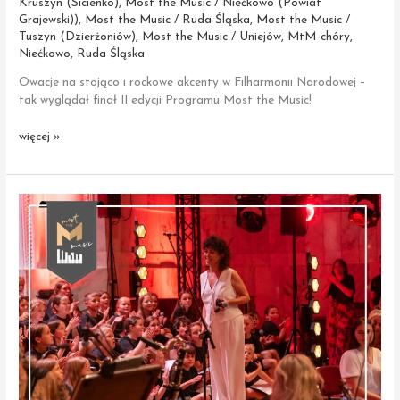
Kruszyn (Sicienko)
,
Most the Music / Niećkowo (Powiat
Grajewski))
,
Most the Music / Ruda Śląska
,
Most the Music /
Tuszyn (Dzierżoniów)
,
Most the Music / Uniejów
,
MtM-chóry
,
Niećkowo
,
Ruda Śląska
Owacje na stojąco i rockowe akcenty w Filharmonii Narodowej –
tak wyglądał finał II edycji Programu Most the Music!
Koncert
więcej »
Finałowy
Most
the
Music
w Filharmonii
Narodowej