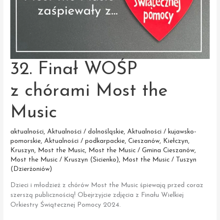
32. Finał WOŚP
z chórami Most the
Music
aktualności
,
Aktualności / dolnośląskie
,
Aktualności / kujawsko-
pomorskie
,
Aktualności / podkarpackie
,
Cieszanów
,
Kiełczyn
,
Kruszyn
,
Most the Music
,
Most the Music / Gmina Cieszanów
,
Most the Music / Kruszyn (Sicienko)
,
Most the Music / Tuszyn
(Dzierżoniów)
Dzieci i młodzież z chórów Most the Music śpiewają przed coraz
szerszą publicznością! Obejrzyjcie zdjęcia z Finału Wielkiej
Orkiestry Świątecznej Pomocy 2024.