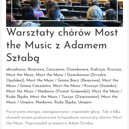
Warsztaty chórów Most
the Music z Adamem
Sztabą
aktualności
,
Binarowa
,
Cieszanów
,
Dziewkowice
,
Kiełczyn
,
Kruszyn
,
Most the Music
,
Most the Music / Dziewkowice (Strzelce
Opolskie))
,
Most the Music / Gmina Biecz (Binarowa)
,
Most the
Music / Gmina Cieszanów
,
Most the Music / Kruszyn (Sicienko)
,
Most the Music / Niećkowo (Powiat Grajewski))
,
Most the Music /
Ruda Śląska
,
Most the Music / Tuszyn (Dzierżoniów)
,
Most the
Music / Uniejów
,
Niećkowo
,
Ruda Śląska
,
Uniejów
Pozytywna energia, zaangażowanie i wspaniałe głosy. Tak w kilku
słowach można podsumować listopadowe warsztaty chórów Most
the Music. Poprowadził je maestro Adam Sztaba.