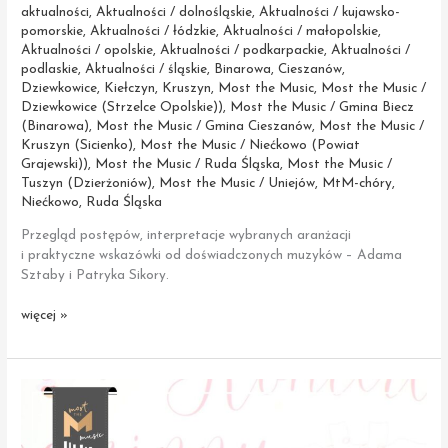
aktualności
,
Aktualności / dolnośląskie
,
Aktualności / kujawsko-
pomorskie
,
Aktualności / łódzkie
,
Aktualności / małopolskie
,
Aktualności / opolskie
,
Aktualności / podkarpackie
,
Aktualności /
podlaskie
,
Aktualności / śląskie
,
Binarowa
,
Cieszanów
,
Dziewkowice
,
Kiełczyn
,
Kruszyn
,
Most the Music
,
Most the Music /
Dziewkowice (Strzelce Opolskie))
,
Most the Music / Gmina Biecz
(Binarowa)
,
Most the Music / Gmina Cieszanów
,
Most the Music /
Kruszyn (Sicienko)
,
Most the Music / Niećkowo (Powiat
Grajewski))
,
Most the Music / Ruda Śląska
,
Most the Music /
Tuszyn (Dzierżoniów)
,
Most the Music / Uniejów
,
MtM-chóry
,
Niećkowo
,
Ruda Śląska
Przegląd postępów, interpretacje wybranych aranżacji
i praktyczne wskazówki od doświadczonych muzyków – Adama
Sztaby i Patryka Sikory.
Most
więcej »
the
Music
–
ostatnie
warsztaty
przed obozem