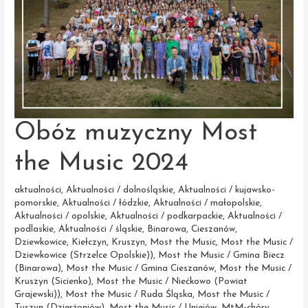
Obóz muzyczny Most
the Music 2024
aktualności
,
Aktualności / dolnośląskie
,
Aktualności / kujawsko-
pomorskie
,
Aktualności / łódzkie
,
Aktualności / małopolskie
,
Aktualności / opolskie
,
Aktualności / podkarpackie
,
Aktualności /
podlaskie
,
Aktualności / śląskie
,
Binarowa
,
Cieszanów
,
Dziewkowice
,
Kiełczyn
,
Kruszyn
,
Most the Music
,
Most the Music /
Dziewkowice (Strzelce Opolskie))
,
Most the Music / Gmina Biecz
(Binarowa)
,
Most the Music / Gmina Cieszanów
,
Most the Music /
Kruszyn (Sicienko)
,
Most the Music / Niećkowo (Powiat
Grajewski))
,
Most the Music / Ruda Śląska
,
Most the Music /
Tuszyn (Dzierżoniów)
,
Most the Music / Uniejów
,
MtM-chóry
,