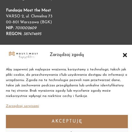
Fundacja Most the Most
VARSO 2, ul. Chmielna 73
00-801 Warszawa (BGK)
NIP:
7011002609
REGON:
387474695
Zarządzaj zgodą
Aby zapewnić jak najlepsze wrażenia, korzystamy z technologii, takich jak
pliki cookie, do przechowywania i/lub uzyskiwania dostępu do informacji o
urządzeniu. Zgoda na te technologie pozwoli nam przetwarzać dane,
takie jak zachowanie podczas przeglądania lub unikalne identyfikatory
na tej stronie. Brak wyrażenia zgody lub wycofanie zgody może
niekorzystnie wpłynąć na niektóre cechy i funkcje.
Zarządzaj serwisami
Copyright © 2021 Most the Most
AKCEPTUJĘ