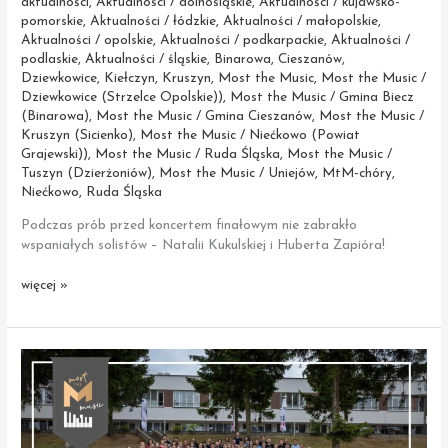
aktualności
,
Aktualności / dolnośląskie
,
Aktualności / kujawsko-
pomorskie
,
Aktualności / łódzkie
,
Aktualności / małopolskie
,
Aktualności / opolskie
,
Aktualności / podkarpackie
,
Aktualności /
podlaskie
,
Aktualności / śląskie
,
Binarowa
,
Cieszanów
,
Dziewkowice
,
Kiełczyn
,
Kruszyn
,
Most the Music
,
Most the Music /
Dziewkowice (Strzelce Opolskie))
,
Most the Music / Gmina Biecz
(Binarowa)
,
Most the Music / Gmina Cieszanów
,
Most the Music /
Kruszyn (Sicienko)
,
Most the Music / Niećkowo (Powiat
Grajewski))
,
Most the Music / Ruda Śląska
,
Most the Music /
Tuszyn (Dzierżoniów)
,
Most the Music / Uniejów
,
MtM-chóry
,
Niećkowo
,
Ruda Śląska
Podczas prób przed koncertem finałowym nie zabrakło
wspaniałych solistów – Natalii Kukulskiej i Huberta Zapióra!
Próby
więcej »
przed koncertem
Most
the
Music
w Filharmonii
Narodowej