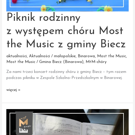
Piknik rodzinny
z występem chóru Most
the Music z gminy Biecz
aktualności
,
Aktualności / małopolskie
,
Binarowa
,
Most the Music
,
Most the Music / Gmina Biecz (Binarowa)
,
MtM-chóry
Za nami trzeci koncert rodzinny chóru z gminy Biecz – tym razem
podczas pikniku w Zespole Szkolno-Przedszkolnym w Binarowej.
Piknik
więcej »
rodzinny
z występem
chóru
Most
the
Music
z gminy