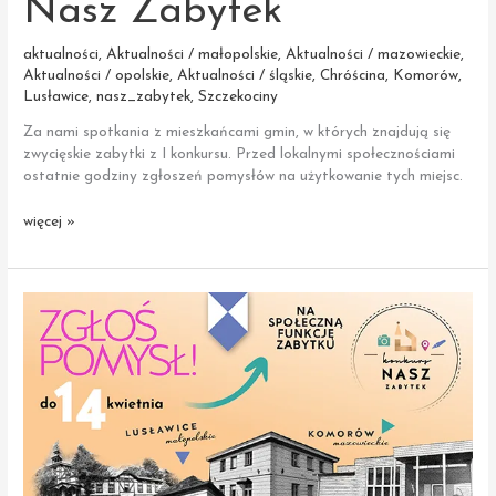
Nasz Zabytek
aktualności
,
Aktualności / małopolskie
,
Aktualności / mazowieckie
,
Aktualności / opolskie
,
Aktualności / śląskie
,
Chróścina
,
Komorów
,
Lusławice
,
nasz_zabytek
,
Szczekociny
Za nami spotkania z mieszkańcami gmin, w których znajdują się
zwycięskie zabytki z I konkursu. Przed lokalnymi społecznościami
ostatnie godziny zgłoszeń pomysłów na użytkowanie tych miejsc.
14
więcej »
kwietnia
to ostatni
dzień
na zgłoszenia
pomysłów
w II Konkursie
Nasz
Zabytek