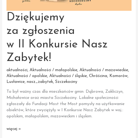
Dziękujemy
za zgłoszenia
w II Konkursie Nasz
Zabytek!
aktualności
,
Aktualności / małopolskie
,
Aktualności / mazowieckie
,
Aktualności / opolskie
,
Aktualności / śląskie
,
Chróścina
,
Komorów
,
Lusławice
,
nasz_zabytek
,
Szczekociny
To był ważny czas dla mieszkańców gmin: Dąbrowa, Zakliczyn,
Michałowice oraz miasta Szczekociny. Lokalne społeczności
zgłaszały do Fundacji Most the Most pomysły na użytkowanie
obiektów, które zwyciężyły w I Konkursie Nasz Zabytek w woj.:
opolskim, małopolskim, mazowieckim i śląskim.
Dziękujemy
więcej »
za zgłoszenia