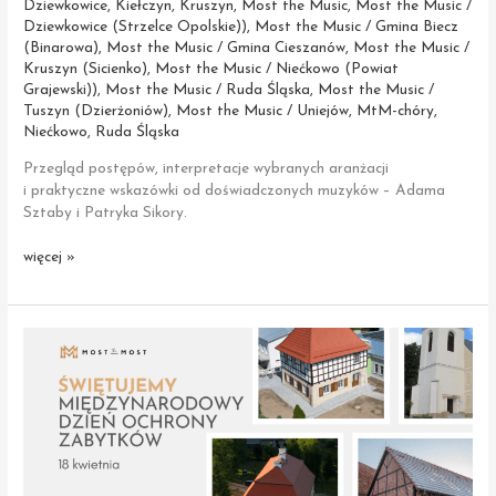
Dziewkowice
,
Kiełczyn
,
Kruszyn
,
Most the Music
,
Most the Music /
Dziewkowice (Strzelce Opolskie))
,
Most the Music / Gmina Biecz
(Binarowa)
,
Most the Music / Gmina Cieszanów
,
Most the Music /
Kruszyn (Sicienko)
,
Most the Music / Niećkowo (Powiat
Grajewski))
,
Most the Music / Ruda Śląska
,
Most the Music /
Tuszyn (Dzierżoniów)
,
Most the Music / Uniejów
,
MtM-chóry
,
Niećkowo
,
Ruda Śląska
Przegląd postępów, interpretacje wybranych aranżacji
i praktyczne wskazówki od doświadczonych muzyków – Adama
Sztaby i Patryka Sikory.
Most
więcej »
the
Music
–
ostatnie
warsztaty
przed obozem
muzycznym