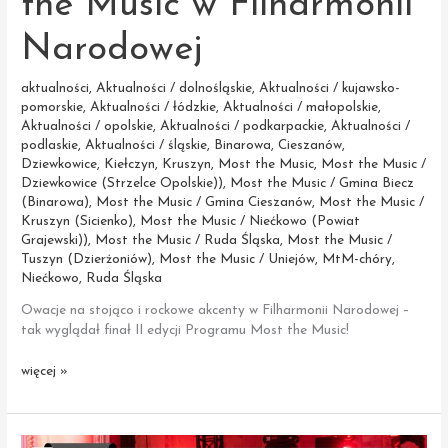
the Music w Filharmonii
Narodowej
aktualności
,
Aktualności / dolnośląskie
,
Aktualności / kujawsko-
pomorskie
,
Aktualności / łódzkie
,
Aktualności / małopolskie
,
Aktualności / opolskie
,
Aktualności / podkarpackie
,
Aktualności /
podlaskie
,
Aktualności / śląskie
,
Binarowa
,
Cieszanów
,
Dziewkowice
,
Kiełczyn
,
Kruszyn
,
Most the Music
,
Most the Music /
Dziewkowice (Strzelce Opolskie))
,
Most the Music / Gmina Biecz
(Binarowa)
,
Most the Music / Gmina Cieszanów
,
Most the Music /
Kruszyn (Sicienko)
,
Most the Music / Niećkowo (Powiat
Grajewski))
,
Most the Music / Ruda Śląska
,
Most the Music /
Tuszyn (Dzierżoniów)
,
Most the Music / Uniejów
,
MtM-chóry
,
Niećkowo
,
Ruda Śląska
Owacje na stojąco i rockowe akcenty w Filharmonii Narodowej –
tak wyglądał finał II edycji Programu Most the Music!
Koncert
więcej »
Finałowy
Most
the