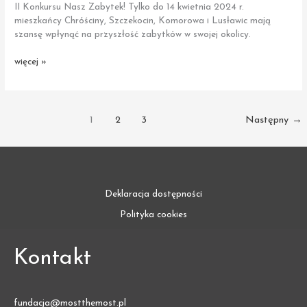
II Konkursu Nasz Zabytek! Tylko do 14 kwietnia 2024 r.
mieszkańcy Chróściny, Szczekocin, Komorowa i Lusławic mają
szansę wpłynąć na przyszłość zabytków w swojej okolicy.
Ostatni
więcej »
dzwonek
na zgłoszenia!
Dołącz
do Konkursu
1
2
3
Następny
→
Nasz Zabytek.
Kształtuj przyszłość
swojej
okolicy
Deklaracja dostępności
Polityka cookies
Kontakt
fundacja@mostthemost.pl