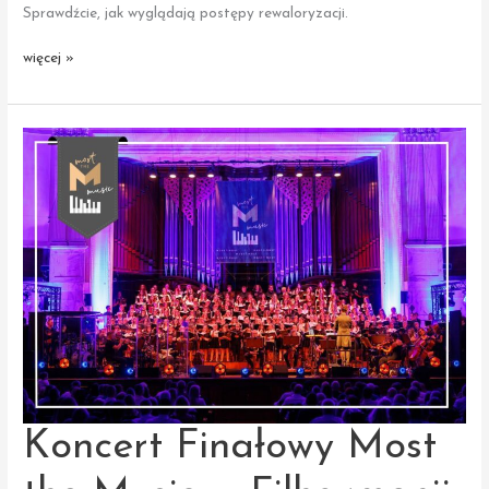
Sprawdźcie, jak wyglądają postępy rewaloryzacji.
Konkurs
więcej »
Nasz
Zabytek
–
postępy
prac
Koncert Finałowy Most