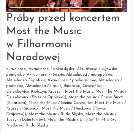
Próby przed koncertem
Most the Music
w Filharmonii
Narodowej
aktualności
,
Aktualności / dolnośląskie
,
Aktualności / kujawsko-
pomorskie
,
Aktualności / łódzkie
,
Aktualności / małopolskie
,
Aktualności / opolskie
,
Aktualności / podkarpackie
,
Aktualności /
podlaskie
,
Aktualności / śląskie
,
Binarowa
,
Cieszanów
,
Dziewkowice
,
Kiełczyn
,
Kruszyn
,
Most the Music
,
Most the Music /
Dziewkowice (Strzelce Opolskie))
,
Most the Music / Gmina Biecz
(Binarowa)
,
Most the Music / Gmina Cieszanów
,
Most the Music /
Kruszyn (Sicienko)
,
Most the Music / Niećkowo (Powiat
Grajewski))
,
Most the Music / Ruda Śląska
,
Most the Music /
Tuszyn (Dzierżoniów)
,
Most the Music / Uniejów
,
MtM-chóry
,
Niećkowo
,
Ruda Śląska