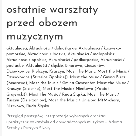
ostatnie warsztaty
przed obozem
muzycznym
aktualności
,
Aktualności / dolnośląskie
,
Aktualności / kujawsko-
pomorskie
,
Aktualności / łódzkie
,
Aktualności / małopolskie
,
Aktualności / opolskie
,
Aktualności / podkarpackie
,
Aktualności /
podlaskie
,
Aktualności / śląskie
,
Binarowa
,
Cieszanów
,
Dziewkowice
,
Kiełczyn
,
Kruszyn
,
Most the Music
,
Most the Music /
Dziewkowice (Strzelce Opolskie))
,
Most the Music / Gmina Biecz
(Binarowa)
,
Most the Music / Gmina Cieszanów
,
Most the Music /
Kruszyn (Sicienko)
,
Most the Music / Niećkowo (Powiat
Grajewski))
,
Most the Music / Ruda Śląska
,
Most the Music /
Tuszyn (Dzierżoniów)
,
Most the Music / Uniejów
,
MtM-chóry
,
Niećkowo
,
Ruda Śląska
Przegląd postępów, interpretacje wybranych aranżacji
i praktyczne wskazówki od doświadczonych muzyków – Adama
Sztaby i Patryka Sikory.