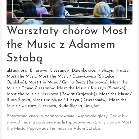
Warsztaty chórów Most
the Music z Adamem
Sztabą
aktualności
,
Binarowa
,
Cieszanów
,
Dziewkowice
,
Kiełczyn
,
Kruszyn
,
Most the Music
,
Most the Music / Dziewkowice (Strzelce
Opolskie))
,
Most the Music / Gmina Biecz (Binarowa)
,
Most the
Music / Gmina Cieszanów
,
Most the Music / Kruszyn (Sicienko)
,
Most the Music / Niećkowo (Powiat Grajewski))
,
Most the Music /
Ruda Śląska
,
Most the Music / Tuszyn (Dzierżoniów)
,
Most the
Music / Uniejów
,
Niećkowo
,
Ruda Śląska
,
Uniejów
Pozytywna energia, zaangażowanie i wspaniałe głosy. Tak w kilku
słowach można podsumować listopadowe warsztaty chórów Most
the Music. Poprowadził je maestro Adam Sztaba.