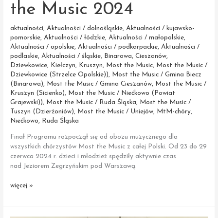
the Music 2024
aktualności
,
Aktualności / dolnośląskie
,
Aktualności / kujawsko-
pomorskie
,
Aktualności / łódzkie
,
Aktualności / małopolskie
,
Aktualności / opolskie
,
Aktualności / podkarpackie
,
Aktualności /
podlaskie
,
Aktualności / śląskie
,
Binarowa
,
Cieszanów
,
Dziewkowice
,
Kiełczyn
,
Kruszyn
,
Most the Music
,
Most the Music /
Dziewkowice (Strzelce Opolskie))
,
Most the Music / Gmina Biecz
(Binarowa)
,
Most the Music / Gmina Cieszanów
,
Most the Music /
Kruszyn (Sicienko)
,
Most the Music / Niećkowo (Powiat
Grajewski))
,
Most the Music / Ruda Śląska
,
Most the Music /
Tuszyn (Dzierżoniów)
,
Most the Music / Uniejów
,
MtM-chóry
,
Niećkowo
,
Ruda Śląska
Finał Programu rozpoczął się od obozu muzycznego dla
wszystkich chórzystów Most the Music z całej Polski. Od 23 do 29
czerwca 2024 r. dzieci i młodzież spędziły aktywnie czas
nad Jeziorem Zegrzyńskim pod Warszawą.
Obóz
więcej »
muzyczny
Most
the