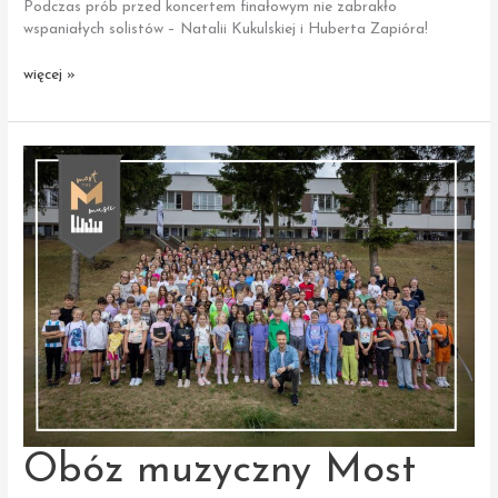
Podczas prób przed koncertem finałowym nie zabrakło
wspaniałych solistów – Natalii Kukulskiej i Huberta Zapióra!
Próby
więcej »
przed koncertem
Most
the
Music
w Filharmonii
Narodowej
Obóz muzyczny Most