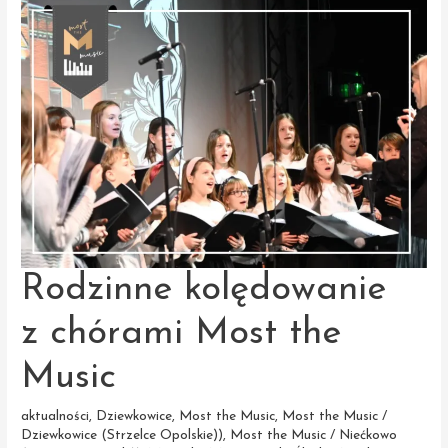
w magicznym
świecie
muzyki
filmowej
Rodzinne kolędowanie
z chórami Most the
Music
aktualności
,
Dziewkowice
,
Most the Music
,
Most the Music /
Dziewkowice (Strzelce Opolskie))
,
Most the Music / Niećkowo