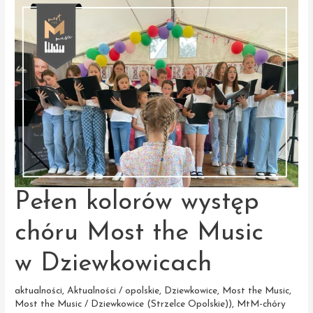
Music
2024
Pełen kolorów występ
chóru Most the Music
w Dziewkowicach
aktualności
,
Aktualności / opolskie
,
Dziewkowice
,
Most the Music
,
Most the Music / Dziewkowice (Strzelce Opolskie))
,
MtM-chóry