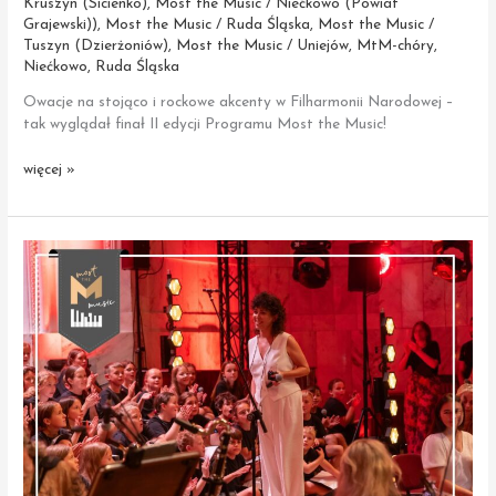
Kruszyn (Sicienko)
,
Most the Music / Niećkowo (Powiat
Grajewski))
,
Most the Music / Ruda Śląska
,
Most the Music /
Tuszyn (Dzierżoniów)
,
Most the Music / Uniejów
,
MtM-chóry
,
Niećkowo
,
Ruda Śląska
Owacje na stojąco i rockowe akcenty w Filharmonii Narodowej –
tak wyglądał finał II edycji Programu Most the Music!
Koncert
więcej »
Finałowy
Most
the
Music
w Filharmonii
Narodowej