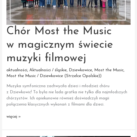
Chór Most the Music
w magicznym świecie
muzyki filmowej
aktualności
,
Aktualności / śląskie
,
Dziewkowice
,
Most the Music
,
Most the Music / Dziewkowice (Strzelce Opolskie))
Muzyka symfoniczna zachwyciła dzieci i młodzież chóru
z Dziewkowic! To była nie lada gratka nie tylko dla najmłodszych
chórzystów. Ich opiekunowie również doświadczyli magii
połączenia klasycznych wykonań z filmami dla dzieci.
Chór
więcej »
Most
the
Music