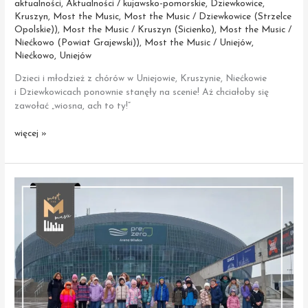
aktualności
,
Aktualności / kujawsko-pomorskie
,
Dziewkowice
,
Kruszyn
,
Most the Music
,
Most the Music / Dziewkowice (Strzelce
Opolskie))
,
Most the Music / Kruszyn (Sicienko)
,
Most the Music /
Niećkowo (Powiat Grajewski))
,
Most the Music / Uniejów
,
Niećkowo
,
Uniejów
Dzieci i młodzież z chórów w Uniejowie, Kruszynie, Niećkowie
i Dziewkowicach ponownie stanęły na scenie! Aż chciałoby się
zawołać „wiosna, ach to ty!”
Wiosenne
więcej »
koncerty
chórów
Most
the
Music