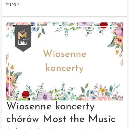
Most
więcej »
the
Music
–
ostatnie
warsztaty
przed obozem
muzycznym
Wiosenne koncerty
chórów Most the Music