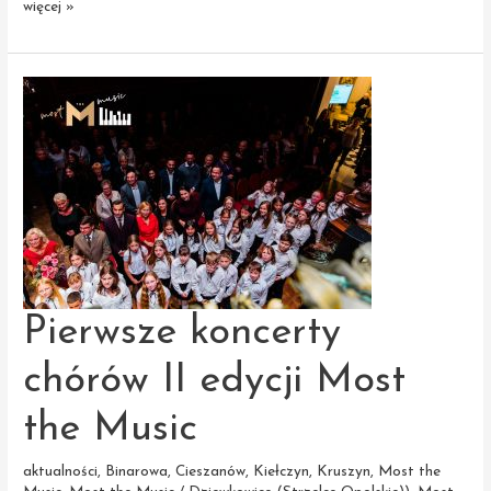
Warsztaty
więcej »
chórów
Most
the
Music
z Adamem
Sztabą
Pierwsze koncerty
chórów II edycji Most
the Music
aktualności
,
Binarowa
,
Cieszanów
,
Kiełczyn
,
Kruszyn
,
Most the