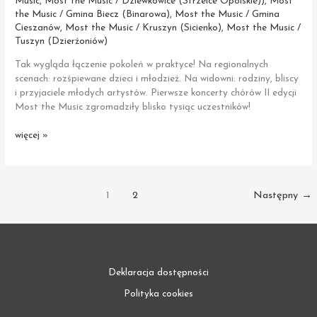
Music
,
Most the Music / Dziewkowice (Strzelce Opolskie))
,
Most
the Music / Gmina Biecz (Binarowa)
,
Most the Music / Gmina
Cieszanów
,
Most the Music / Kruszyn (Sicienko)
,
Most the Music /
Tuszyn (Dzierżoniów)
Tak wygląda łączenie pokoleń w praktyce! Na regionalnych
scenach: rozśpiewane dzieci i młodzież. Na widowni: rodziny, bliscy
i przyjaciele młodych artystów. Pierwsze koncerty chórów II edycji
Most the Music zgromadziły blisko tysiąc uczestników!
Pierwsze
więcej »
koncerty
chórów
II edycji
Most
1
2
Następny
→
the
Music
Deklaracja dostępności
Polityka cookies