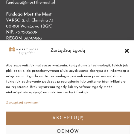
fundacja@mostthemost.pl
Fundacja Most the Most
VARSO 2, ul. Chmielna 73
00-801 Warszawa (BGK)
NIP:
7011002609
REGON:
387474695
Zarządzaj zgodą
Aby zapewnić jak najlepsze wrażenia, korzystamy z technologii, takich jak
pliki cookie, do przechowywania i/lub uzyskiwania dostępu do informacji o
urządzeniu. Zgoda na te technologie pozwoli nam przetwarzać dane,
takie jak zachowanie podczas przeglądania lub unikalne identyfikatory
na tej stronie. Brak wyrażenia zgody lub wycofanie zgody może
niekorzystnie wpłynąć na niektóre cechy i funkcje.
Zarządzaj serwisami
AKCEPTUJĘ
Copyright © 2021 Most the Most
ODMÓW