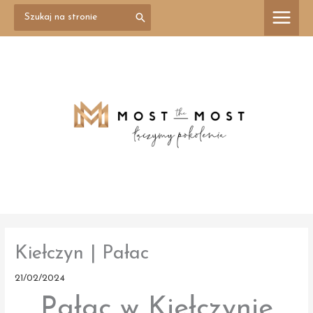
Przejdź
Search
treści
for:
do
treści
Kiełczyn | Pałac
21/02/2024
Pałac w Kiełczynie