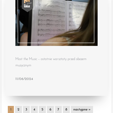
Most the Music – ostatnie warsztaty przed obozem
muzycznym
11/06/2024
1
2
3
4
5
6
7
8
następne »