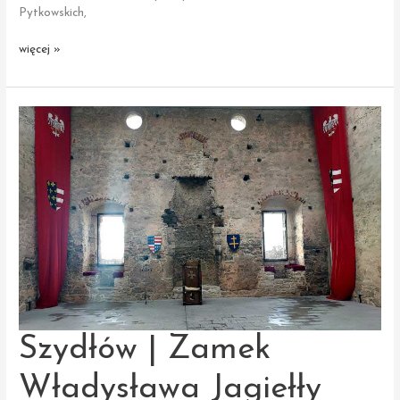
Pytkowskich,
Śladków
więcej »
Duży
|
Pałac
Szydłów | Zamek
Władysława Jagiełły