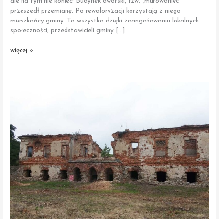
ale na tym nie koniec! Budynek dworski, tzw. „murowaniec”
przeszedł przemianę. Po rewaloryzacji korzystają z niego
mieszkańcy gminy. To wszystko dzięki zaangażowaniu lokalnych
społeczności, przedstawicieli gminy […]
Moskorzew
więcej »
|
Budynek
dworski
–
tzw.
murowaniec