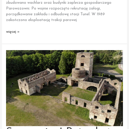
zbudowano wachlarz oraz budynki zaplecza gospodarczego
Parowozowni. Po wojnie rozpoczęto rekrutację załogi,
porządkowanie zakładu i odbudowę stacji Tunel. W 1989
zakończono eksploatację trakcji parowej
Sędziszów
więcej »
|
Parowozownia
kolejowa