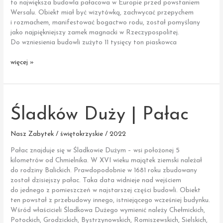
to największa budowla pałacowa w Europie przed powstaniem
Wersalu. Obiekt miał być wizytówką, zachwycać przepychem
i rozmachem, manifestować bogactwo rodu, został pomyślany
jako najpiękniejszy zamek magnacki w Rzeczypospolitej.
Do wzniesienia budowli zużyto 11 tysięcy ton piaskowca
Ujazd
więcej »
|
Zamek
Krzyżtopór
Śladków Duży | Pałac
Nasz Zabytek / świętokrzyskie / 2022
Pałac znajduje się w Śladkowie Dużym – wsi położonej 5
kilometrów od Chmielnika. W XVI wieku majątek ziemski należał
do rodziny Balickich. Prawdopodobnie w 1681 roku zbudowany
został dzisiejszy pałac. Taka data widnieje nad wejściem
do jednego z pomieszczeń w najstarszej części budowli. Obiekt
ten powstał z przebudowy innego, istniejącego wcześniej budynku.
Wśród właścicieli Śladkowa Dużego wymienić należy Chełmickich,
Potockich, Grodzickich, Bystrzynowskich, Romiszewskich, Sielskich,