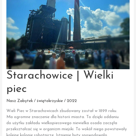
Starachowice | Wielki
piec
Nasz Zabytek / świętokrzyskie / 2022
Wieli Piec w Starachowicach zbudowany został w 1899 roku.
Ma ogromne znaczenie dla historii miasta. To dzięki oddaniu
do użytku zakładu wielkopiecowego niewielka osada zaczęła
przekształcać się w organizm miejski. To wokół niego powstawały
kolejne kolonie robotnicze. Istnienie huty spowodowało,