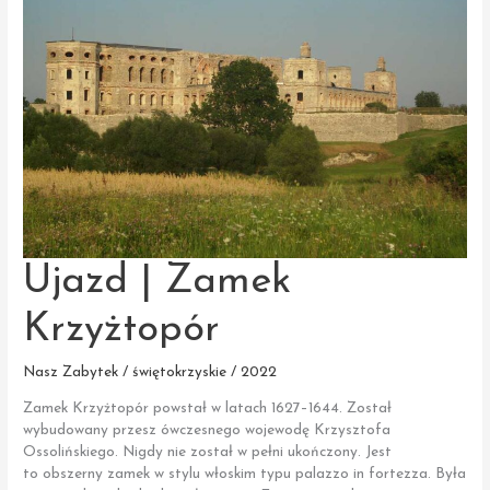
Ujazd | Zamek
Krzyżtopór
Nasz Zabytek / świętokrzyskie / 2022
Zamek Krzyżtopór powstał w latach 1627–1644. Został
wybudowany przesz ówczesnego wojewodę Krzysztofa
Ossolińskiego. Nigdy nie został w pełni ukończony. Jest
to obszerny zamek w stylu włoskim typu palazzo in fortezza. Była