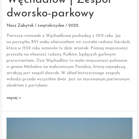
dworsko-parkowy
Nasz Zabytek / świętokrzyskie / 2022
Pierwsze wzmianki o Węchadłowie pochodzą z 1379 roku. Już
na początku XVI wieku właścicielami wsi została rodzina Górskich,
która w 1559 roku wzniosła tu zbór ariański. Później miejscowość
przeszła na własność rodziny Kołków, będących gorliwymi
protestantami. Dziś Węchadłów to mała miejscowość położona
w gminie Michałów na malowniczym Ponidziu, której największą
atrakcją jest zespół dworski. W skład historycznego zespołu
wchodzi przede wszystkim dwór. Jest on murowanym parterowym
obiektem z portykiem
Węchadłów
więcej »
|
Zespół
dworsko-
parkowy