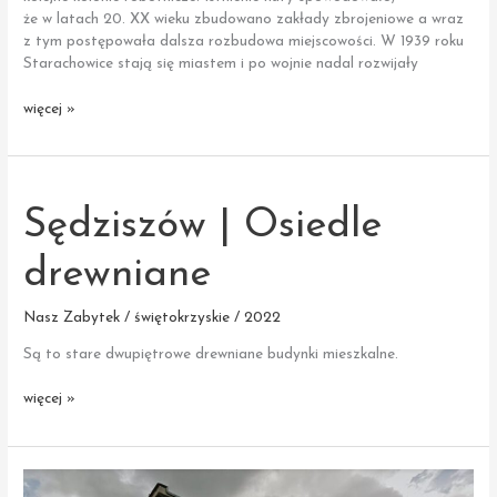
że w latach 20. XX wieku zbudowano zakłady zbrojeniowe a wraz
z tym postępowała dalsza rozbudowa miejscowości. W 1939 roku
Starachowice stają się miastem i po wojnie nadal rozwijały
Starachowice
więcej »
|
Wielki
piec
Sędziszów | Osiedle
drewniane
Nasz Zabytek / świętokrzyskie / 2022
Są to stare dwupiętrowe drewniane budynki mieszkalne.
Sędziszów
więcej »
|
Osiedle
drewniane