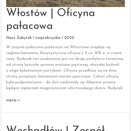
Włostów | Oficyna
pałacowa
Nasz Zabytek / świętokrzyskie / 2022
W zespole pałacowo-parkowym we Włostowie znajduje się
ceglano-kamienna, klasycystyczna oficyna z II ćw. XIX w. w stanie
ruiny. Budynek ten usadowiony jest na skraju pochyłości terenowej,
od strony kościoła sprawia wrażenie piętrowej, okazałej budowli
z ongiś kolumnowym portykiem. Oficyna przedłuża się na dwie
strony potężnym, kamiennym murem oporowym. Całość oficyny
była podpiwniczona – do dziś zachowały się sklepione piwnice
będące zapleczem magazynowym włostowskiego dworu. Budynek
Włostów
więcej »
|
Oficyna
pałacowa
Węchadłów | Zespół