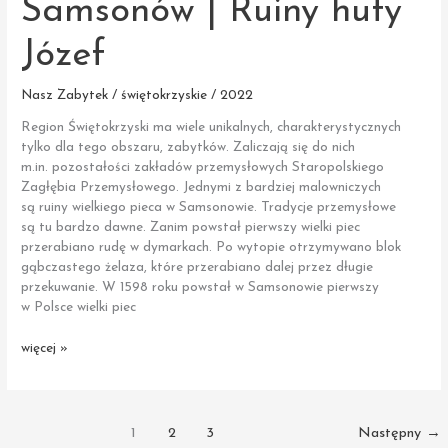
Samsonów | Ruiny huty
Józef
Nasz Zabytek / świętokrzyskie / 2022
Region Świętokrzyski ma wiele unikalnych, charakterystycznych
tylko dla tego obszaru, zabytków. Zaliczają się do nich
m.in. pozostałości zakładów przemysłowych Staropolskiego
Zagłębia Przemysłowego. Jednymi z bardziej malowniczych
są ruiny wielkiego pieca w Samsonowie. Tradycje przemysłowe
są tu bardzo dawne. Zanim powstał pierwszy wielki piec
przerabiano rudę w dymarkach. Po wytopie otrzymywano blok
gąbczastego żelaza, które przerabiano dalej przez długie
przekuwanie. W 1598 roku powstał w Samsonowie pierwszy
w Polsce wielki piec
Samsonów
więcej »
|
Ruiny
huty
Józef
1
2
3
Następny
→