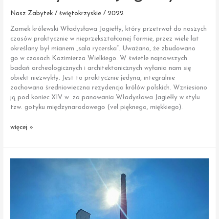
Nasz Zabytek / świętokrzyskie / 2022
Zamek królewski Władysława Jagiełły, który przetrwał do naszych
czasów praktycznie w nieprzekształconej formie, przez wiele lat
określany był mianem „sala rycerska”. Uważano, że zbudowano
go w czasach Kazimierza Wielkiego. W świetle najnowszych
badań archeologicznych i architektonicznych wyłania nam się
obiekt niezwykły. Jest to praktycznie jedyna, integralnie
zachowana średniowieczna rezydencja królów polskich. Wzniesiono
ją pod koniec XIV w. za panowania Władysława Jagiełły w stylu
tzw. gotyku międzynarodowego (vel pięknego, miękkiego).
Szydłów
więcej »
|
Zamek
Władysława
Jagiełły