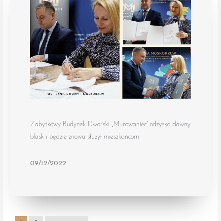
Zabytkowy Budynek Dworski „Murowaniec” odzyska dawny
blask i będzie znowu służył mieszkańcom
09/12/2022