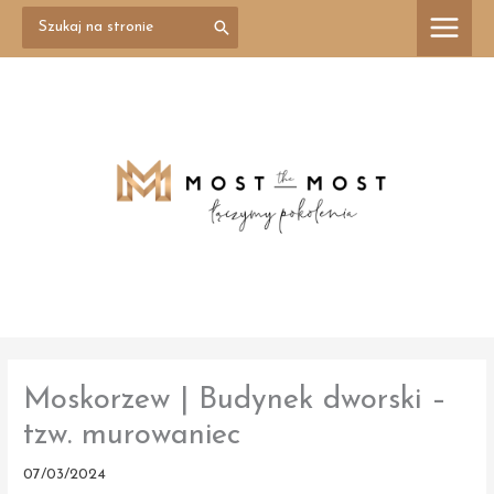
Przejdź
Search
treści
for:
do
treści
Moskorzew | Budynek dworski –
tzw. murowaniec
07/03/2024