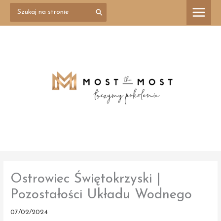
Przejdź
Search
treści
for:
do
treści
Ostrowiec Świętokrzyski |
Pozostałości Układu Wodnego
07/02/2024