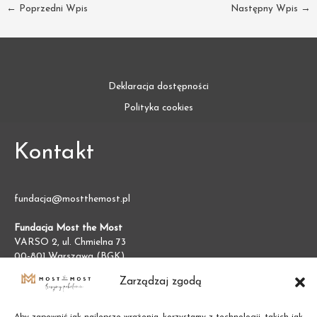
←
Poprzedni Wpis
Następny Wpis
→
Deklaracja dostępności
Polityka cookies
Kontakt
fundacja@mostthemost.pl
Fundacja Most the Most
VARSO 2, ul. Chmielna 73
00-801 Warszawa (BGK)
NIP:
7011002609
Zarządzaj zgodą
REGON:
387474695