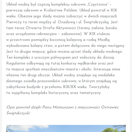
Układ wodny był częścią kompleksu cukrowni „Częstocice” –
pierwszej cukrowni w Królestwie Polskim. Układ powstał w XIX
wieku. Obecnie jego ślady można zobaczyć w dwóch miejscach.
Pierwszy to teren między ul. Osadową i ul. Świętokrzyską. Jest
tam teraz Otwarta Strefa Aktywności (tereny zielone, boisko
oraz urządzenia rekreacyjno – zabawowe). W XIX stuleciu
w przestrzeni pomiędzy bocznicą kolejową a rzeką Modłą
wybudowano kolejny staw, a potem dołączono do niego następny.
Jest to drugie miejsce, gdzie można ujrzeć ślady układu wodnego.
Ten kompleks z uroczym półwyspem jest widoczny do dzisiaj.
Regularnie odbywają się tutaj konkursy wędkarskie oraz jest
to miejsce spotkań mieszkańców miasta i okolic. Interesuje mnie
właśnie ten drugi obszar. Układ wodny znajduje się niedaleko
dawnego osiedla pracowników cukrowni, w którym znajdują się
zabytkowe budynki z przełomu XIX/XX wieku. Tworzyłoby
to wyjątkowy kompleks historyczny oraz tematyczny.
Opis powstał dzięki Panu Mateuszowi z miejscowości Ostrowiec
Świętokrzyski