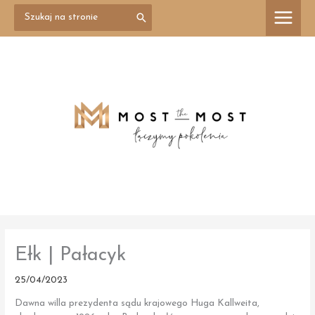
Przejdź
Search
treści
for:
do
treści
Ełk | Pałacyk
25/04/2023
Dawna willa prezydenta sądu krajowego Huga Kallweita,