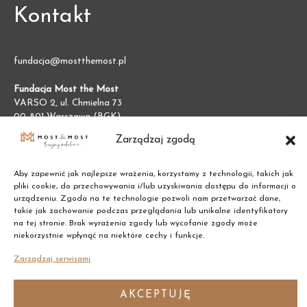
Kontakt
fundacja@mostthemost.pl
Fundacja Most the Most
VARSO 2, ul. Chmielna 73
00-801 Warszawa (BGK)
NIP:
7011002609
Zarządzaj zgodą
REGON:
387474695
Aby zapewnić jak najlepsze wrażenia, korzystamy z technologii, takich jak
pliki cookie, do przechowywania i/lub uzyskiwania dostępu do informacji o
urządzeniu. Zgoda na te technologie pozwoli nam przetwarzać dane,
takie jak zachowanie podczas przeglądania lub unikalne identyfikatory
na tej stronie. Brak wyrażenia zgody lub wycofanie zgody może
niekorzystnie wpłynąć na niektóre cechy i funkcje.
Zarządzaj serwisami
AKCEPTUJĘ