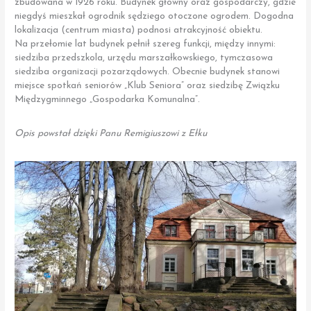
zbudowana w 1926 roku. Budynek główny oraz gospodarczy, gdzie
niegdyś mieszkał ogrodnik sędziego otoczone ogrodem. Dogodna
lokalizacja (centrum miasta) podnosi atrakcyjność obiektu.
Na przełomie lat budynek pełnił szereg funkcji, między innymi:
siedziba przedszkola, urzędu marszałkowskiego, tymczasowa
siedziba organizacji pozarządowych. Obecnie budynek stanowi
miejsce spotkań seniorów „Klub Seniora” oraz siedzibę Związku
Międzygminnego „Gospodarka Komunalna”.
Opis powstał dzięki Panu Remigiuszowi z Ełku