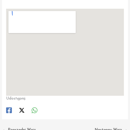
Udostępnij:
←
Poprzedni Wpis
Następny Wpis
→