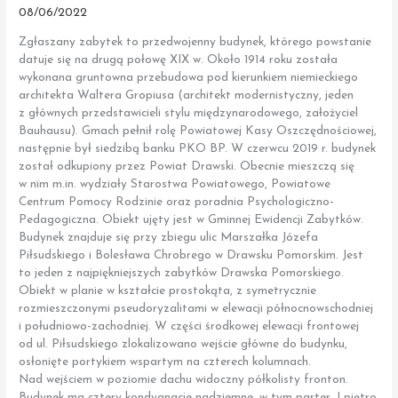
08/06/2022
Zgłaszany zabytek to przedwojenny budynek, którego powstanie
datuje się na drugą połowę XIX w. Około 1914 roku została
wykonana gruntowna przebudowa pod kierunkiem niemieckiego
architekta Waltera Gropiusa (architekt modernistyczny, jeden
z głównych przedstawicieli stylu międzynarodowego, założyciel
Bauhausu). Gmach pełnił rolę Powiatowej Kasy Oszczędnościowej,
następnie był siedzibą banku PKO BP. W czerwcu 2019 r. budynek
został odkupiony przez Powiat Drawski. Obecnie mieszczą się
w nim m.in. wydziały Starostwa Powiatowego, Powiatowe
Centrum Pomocy Rodzinie oraz poradnia Psychologiczno-
Pedagogiczna. Obiekt ujęty jest w Gminnej Ewidencji Zabytków.
Budynek znajduje się przy zbiegu ulic Marszałka Józefa
Piłsudskiego i Bolesława Chrobrego w Drawsku Pomorskim. Jest
to jeden z najpiękniejszych zabytków Drawska Pomorskiego.
Obiekt w planie w kształcie prostokąta, z symetrycznie
rozmieszczonymi pseudoryzalitami w elewacji północnowschodniej
i południowo-zachodniej. W części środkowej elewacji frontowej
od ul. Piłsudskiego zlokalizowano wejście główne do budynku,
osłonięte portykiem wspartym na czterech kolumnach.
Nad wejściem w poziomie dachu widoczny półkolisty fronton.
Budynek ma cztery kondygnacje nadziemne, w tym parter, I piętro