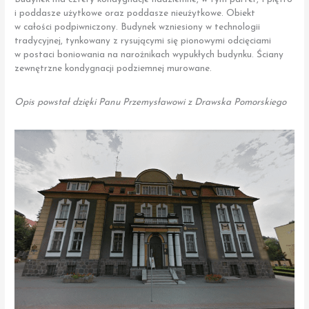
i poddasze użytkowe oraz poddasze nieużytkowe. Obiekt
w całości podpiwniczony. Budynek wzniesiony w technologii
tradycyjnej, tynkowany z rysującymi się pionowymi odcięciami
w postaci boniowania na narożnikach wypukłych budynku. Ściany
zewnętrzne kondygnacji podziemnej murowane.
Opis powstał dzięki Panu Przemysławowi z Drawska Pomorskiego