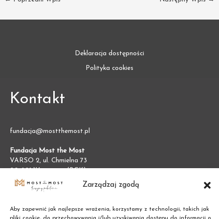
Deklaracja dostępności
Polityka cookies
Kontakt
fundacja@mostthemost.pl
Fundacja Most the Most
VARSO 2, ul. Chmielna 73
00-801 Warszawa (BGK)
NIP:
7011002609
Zarządzaj zgodą
REGON:
387474695
Aby zapewnić jak najlepsze wrażenia, korzystamy z technologii, takich jak
pliki cookie, do przechowywania i/lub uzyskiwania dostępu do informacji o