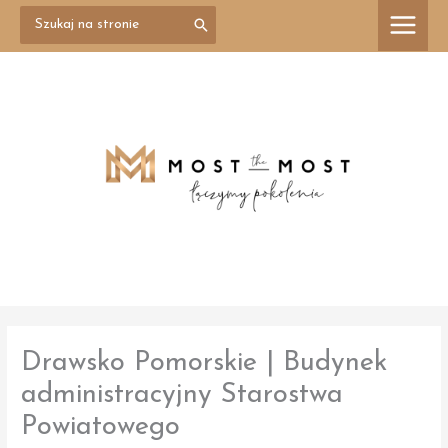
Przejdź
Search
treści
for:
do
treści
Drawsko Pomorskie | Budynek
administracyjny Starostwa
Powiatowego