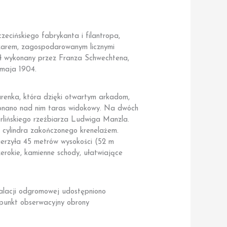
ecińskiego fabrykanta i filantropa,
szarem, zagospodarowanym licznymi
tał wykonany przez Franza Schwechtena,
 maja 1904.
renka, która dzięki otwartym arkadom,
ykonano nad nim taras widokowy. Na dwóch
rlińskiego rzeźbiarza Ludwiga Manzla.
t cylindra zakończonego krenelażem.
ierzyła 45 metrów wysokości (52 m
zerokie, kamienne schody, ułatwiające
stalacji odgromowej udostępniono
 punkt obserwacyjny obrony