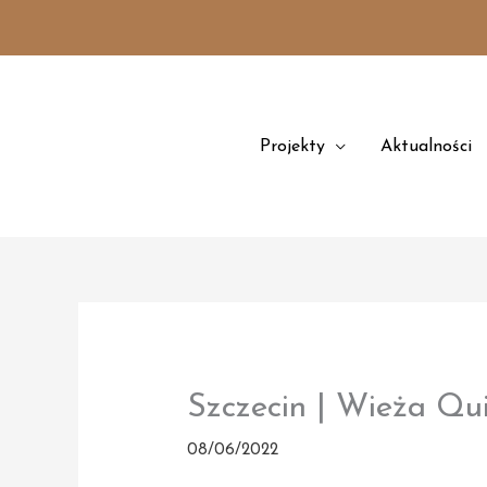
Przejdź
treści
do
treści
Projekty
Aktualności
Szczecin | Wieża Qu
08/06/2022