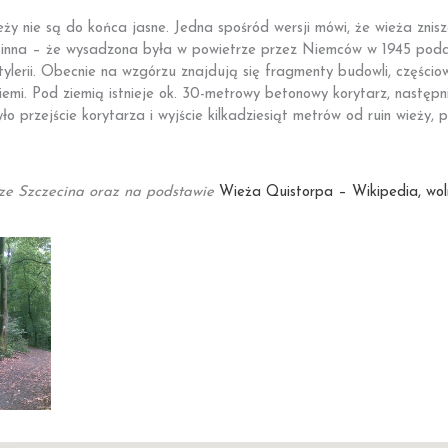
eży nie są do końca jasne. Jedna spośród wersji mówi, że wieża zni
 inna – że wysadzona była w powietrze przez Niemców w 1945 podcz
rtylerii. Obecnie na wzgórzu znajdują się fragmenty budowli, części
ziemi. Pod ziemią istnieje ok. 30-metrowy betonowy korytarz, następ
o przejście korytarza i wyjście kilkadziesiąt metrów od ruin wieży, 
ze Szczecina oraz na podstawie
Wieża Quistorpa – Wikipedia, wol