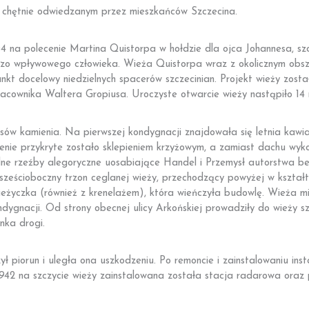
u chętnie odwiedzanym przez mieszkańców Szczecina.
a polecenie Martina Quistorpa w hołdzie dla ojca Johannesa, szcz
bardzo wpływowego człowieka. Wieża Quistorpa wraz z okolicznym ob
punkt docelowy niedzielnych spacerów szczecinian. Projekt wieży zos
pracownika Waltera Gropiusa. Uroczyste otwarcie wieży nastąpiło 14
ów kamienia. Na pierwszej kondygnacji znajdowała się letnia kawia
zenie przykryte zostało sklepieniem krzyżowym, a zamiast dachu w
ne rzeźby alegoryczne uosabiające Handel i Przemysł autorstwa be
sześcioboczny trzon ceglanej wieży, przechodzący powyżej w kształ
wieżyczka (również z krenelażem), która wieńczyła budowlę. Wieża m
ndygnacji. Od strony obecnej ulicy Arkońskiej prowadziły do wieży s
nka drogi.
ył piorun i uległa ona uszkodzeniu. Po remoncie i zainstalowaniu in
42 na szczycie wieży zainstalowana została stacja radarowa oraz