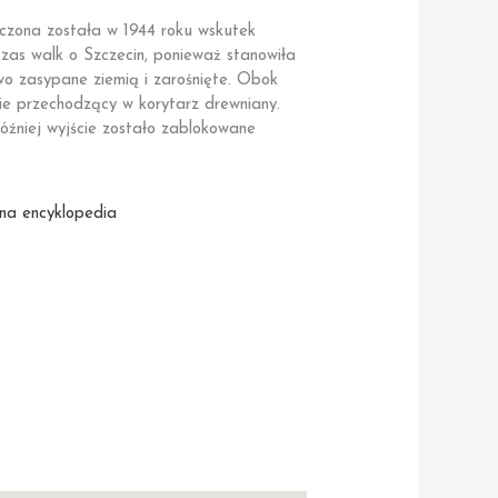
szczona została w 1944 roku wskutek
as walk o Szczecin, ponieważ stanowiła
owo zasypane ziemią i zarośnięte. Obok
nie przechodzący w korytarz drewniany.
później wyjście zostało zablokowane
na encyklopedia