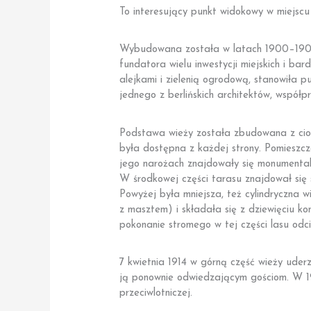
To interesujący punkt widokowy w miejsc
Wybudowana została w latach 1900–1904 n
fundatora wielu inwestycji miejskich i 
alejkami i zielenią ogrodową, stanowiła 
jednego z berlińskich architektów, współ
Podstawa wieży została zbudowana z cios
była dostępna z każdej strony. Pomieszc
jego narożach znajdowały się monumental
W środkowej części tarasu znajdował się 
Powyżej była mniejsza, też cylindryczna 
z masztem) i składała się z dziewięciu ko
pokonanie stromego w tej części lasu odci
7 kwietnia 1914 w górną część wieży uderz
ją ponownie odwiedzającym gościom. W 19
przeciwlotniczej.