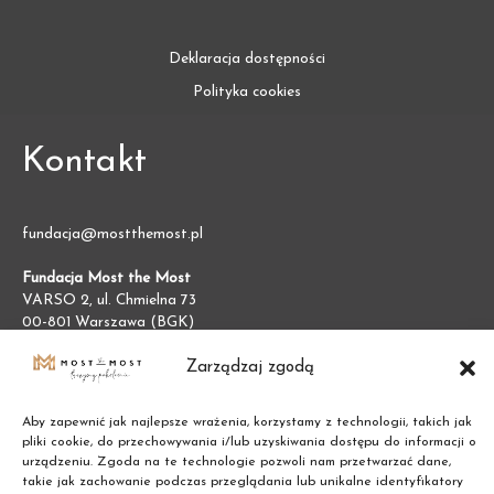
Deklaracja dostępności
Polityka cookies
Kontakt
fundacja@mostthemost.pl
Fundacja Most the Most
VARSO 2, ul. Chmielna 73
00-801 Warszawa (BGK)
NIP:
7011002609
Zarządzaj zgodą
REGON:
387474695
Aby zapewnić jak najlepsze wrażenia, korzystamy z technologii, takich jak
pliki cookie, do przechowywania i/lub uzyskiwania dostępu do informacji o
urządzeniu. Zgoda na te technologie pozwoli nam przetwarzać dane,
takie jak zachowanie podczas przeglądania lub unikalne identyfikatory