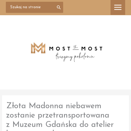
Przejdź
Search
treści
for:
do
treści
Złota Madonna niebawem
zostanie przetransportowana
z Muzeum Gdańska do atelier