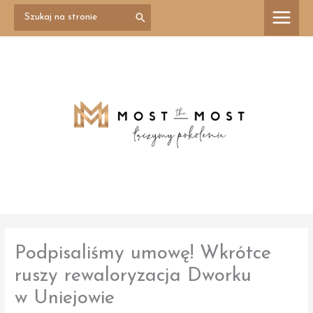
Przejdź
Search
treści
for:
do
treści
Podpisaliśmy umowę! Wkrótce
ruszy rewaloryzacja Dworku
w Uniejowie