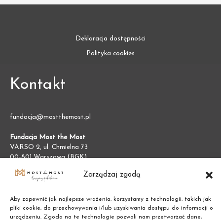
Deklaracja dostępności
Polityka cookies
Kontakt
fundacja@mostthemost.pl
Fundacja Most the Most
VARSO 2, ul. Chmielna 73
00-801 Warszawa (BGK)
NIP:
7011002609
Zarządzaj zgodą
REGON:
387474695
Aby zapewnić jak najlepsze wrażenia, korzystamy z technologii, takich jak
pliki cookie, do przechowywania i/lub uzyskiwania dostępu do informacji o
urządzeniu. Zgoda na te technologie pozwoli nam przetwarzać dane,