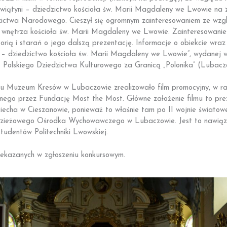
świątyni – dziedzictwo kościoła św. Marii Magdaleny we Lwowie na z
dzictwa Narodowego. Cieszył się ogromnym zainteresowaniem ze wzg
i wnętrza kościoła św. Marii Magdaleny we Lwowie. Zainteresowanie
torią i starań o jego dalszą prezentację. Informacje o obiekcie wr
i – dziedzictwo kościoła św. Marii Magdaleny we Lwowie”, wydanej
 Polskiego Dziedzictwa Kulturowego za Granicą „Polonika” (Luba
u Muzeum Kresów w Lubaczowie zrealizowało film promocyjny, w ra
o przez Fundację Most the Most. Główne założenie filmu to prez
ciecha w Cieszanowie, ponieważ to właśnie tam po II wojnie światowej
dzieżowego Ośrodka Wychowawczego w Lubaczowie. Jest to nawiązani
tudentów Politechniki Lwowskiej.
zekazanych w zgłoszeniu konkursowym.