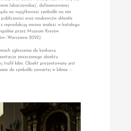
iemi lubaczowskiej”, dofinansowanej
lędu na wyjątkowość symboliki na nim
 publiczności oraz naukowców skłoniła
az z reprodukcją można znaleźć w katalogu
 wspólnie przez Muzeum Kresów
czów–Warszawa 2022).
mach zgłoszenia do konkursu
entacja zniszczonego obiektu
 trafił kilim. Obiekt prezentowany jest
e do symboliki zawartej w kilimie –