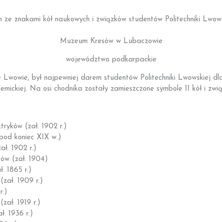
im ze znakami kół naukowych i związków studentów Politechniki Lwows
Muzeum Kresów w Lubaczowie
województwo podkarpackie
e Lwowie, był najpewniej darem studentów Politechniki Lwowskiej dl
demickiej. Na osi chodnika zostały zamieszczone symbole 11 kół i zwią
ryków (zał. 1902 r.)
 pod koniec XIX w.)
ł. 1902 r.)
ów (zał. 1904)
. 1865 r.)
zał. 1909 r.)
r.)
zał. 1919 r.)
. 1936 r.)