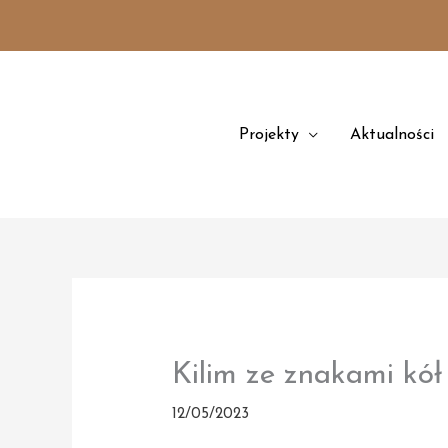
Przejdź
treści
do
treści
Projekty
Aktualności
Kilim ze znakami kó
12/05/2023