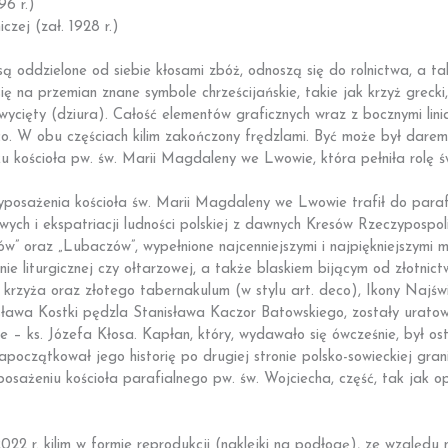
96 r.)
czej (zał. 1928 r.)
oddzielone od siebie kłosami zbóż, odnoszą się do rolnictwa, a tak
ę na przemian znane symbole chrześcijańskie, takie jak krzyż greck
 wycięty (dziura). Całość elementów graficznych wraz z bocznymi lini
co. W obu częściach kilim zakończony frędzlami. Być może był darem
 kościoła pw. św. Marii Magdaleny we Lwowie, która pełniła rolę św
yposażenia kościoła św. Marii Magdaleny we Lwowie trafił do paraf
ych i ekspatriacji ludności polskiej z dawnych Kresów Rzeczypospol
ów” oraz „Lubaczów”, wypełnione najcenniejszymi i najpiękniejszymi m
źnie liturgicznej czy ołtarzowej, a także blaskiem bijącym od złotnict
o krzyża oraz złotego tabernakulum (w stylu art. deco), Ikony Najś
nisława Kostki pędzla Stanisława Kaczor Batowskiego, zostały urato
– ks. Józefa Kłosa. Kapłan, który, wydawało się ówcześnie, był ost
oczątkował jego historię po drugiej stronie polsko-sowieckiej grani
osażeniu kościoła parafialnego pw. św. Wojciecha, część, tak jak opi
022 r. kilim w formie reprodukcji (naklejki na podłogę), ze względu