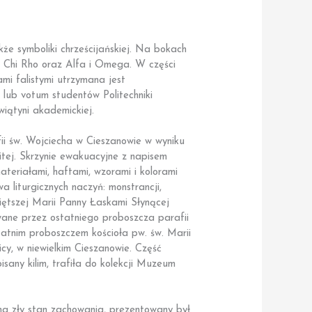
że symboliki chrześcijańskiej. Na bokach
i, Chi Rho oraz Alfa i Omega. W części
ami falistymi utrzymana jest
 lub votum studentów Politechniki
iątyni akademickiej.
ii św. Wojciecha w Cieszanowie w wyniku
itej. Skrzynie ewakuacyjne z napisem
ateriałami, haftami, wzorami i kolorami
wa liturgicznych naczyń: monstrancji,
więtszej Marii Panny Łaskami Słynącej
wane przez ostatniego proboszcza parafii
atnim proboszczem kościoła pw. św. Marii
cy, w niewielkim Cieszanowie. Część
sany kilim, trafiła do kolekcji Muzeum
 na zły stan zachowania, prezentowany był