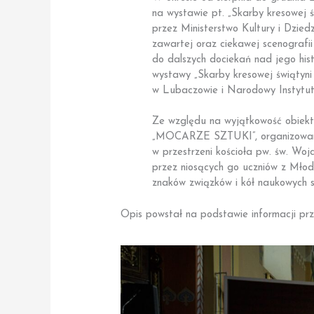
na wystawie pt. „Skarby kresowej 
przez Ministerstwo Kultury i Dzie
zawartej oraz ciekawej scenografi
do dalszych dociekań nad jego his
wystawy „Skarby kresowej świątyn
w Lubaczowie i Narodowy Instytut
Ze względu na wyjątkowość obiekt
„MOCARZE SZTUKI”, organizowaneg
w przestrzeni kościoła pw. św. Woj
przez niosących go uczniów z Mło
znaków związków i kół naukowych s
Opis powstał na podstawie informacji pr