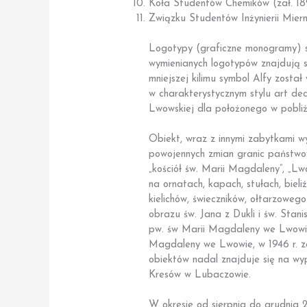
Koła Studentów Chemików (zał. 18
Związku Studentów Inżynierii Mierni
Logotypy (graficzne monogramy) są 
wymienianych logotypów znajdują si
mniejszej kilimu symbol Alfy został
w charakterystycznym stylu art de
Lwowskiej dla położonego w pobliżu
Obiekt, wraz z innymi zabytkami w
powojennych zmian granic państwow
„kościół św. Marii Magdaleny”, „Lw
na ornatach, kapach, stułach, bieli
kielichów, świeczników, ołtarzoweg
obrazu św. Jana z Dukli i św. Sta
pw. św Marii Magdaleny we Lwowie 
Magdaleny we Lwowie, w 1946 r. zap
obiektów nadal znajduje się na wyp
Kresów w Lubaczowie.
W okresie od sierpnia do grudnia 2