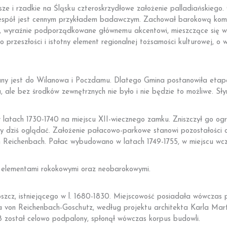
ze i rzadkie na Śląsku czteroskrzydłowe założenie palladiańskiego
Zespół jest cennym przykładem badawczym. Zachował barokową komp
 wyraźnie podporządkowane głównemu akcentowi, mieszczące się w n
 przeszłości i istotny element regionalnej tożsamości kulturowej, o 
any jest do Wilanowa i Poczdamu. Dlatego Gmina postanowiła etap
le bez środków zewnętrznych nie było i nie będzie to możliwe. Słyn
atach 1730-1740 na miejscu XII-wiecznego zamku. Zniszczył go ogr
y dziś oglądać. Założenie pałacowo-parkowe stanowi pozostałości o
 Reichenbach. Pałac wybudowano w latach 1749-1755, w miejscu wcze
 z elementami rokokowymi oraz neobarokowymi.
cz, istniejącego w l. 1680-1830. Miejscowość posiadała wówczas p
a von Reichenbach-Goschutz, według projektu architekta Karla Mart
8 został celowo podpalony, spłonął wówczas korpus budowli.