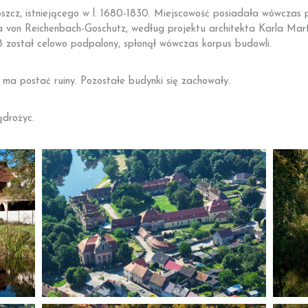
cz, istniejącego w l. 1680-1830. Miejscowość posiadała wówczas p
a von Reichenbach-Goschutz, według projektu architekta Karla Mart
8 został celowo podpalony, spłonął wówczas korpus budowli.
ma postać ruiny. Pozostałe budynki się zachowały.
ądrożyc.