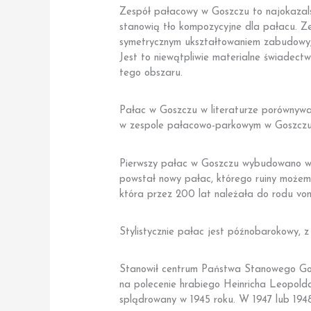
Zespół pałacowy w Goszczu to najokazals
stanowią tło kompozycyjne dla pałacu. 
symetrycznym ukształtowaniem zabudowy,
Jest to niewątpliwie materialne świadectwo
tego obszaru.
Pałac w Goszczu w literaturze porównyw
w zespole pałacowo-parkowym w Goszczu, a
Pierwszy pałac w Goszczu wybudowano w l
powstał nowy pałac, którego ruiny możem
która przez 200 lat należała do rodu von
Stylistycznie pałac jest późnobarokowy,
Stanowił centrum Państwa Stanowego Gosz
na polecenie hrabiego Heinricha Leopold
splądrowany w 1945 roku. W 1947 lub 194