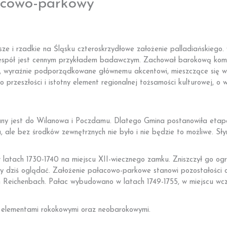
acowo-parkowy
ze i rzadkie na Śląsku czteroskrzydłowe założenie palladiańskiego
Zespół jest cennym przykładem badawczym. Zachował barokową komp
 wyraźnie podporządkowane głównemu akcentowi, mieszczące się w n
 przeszłości i istotny element regionalnej tożsamości kulturowej, o 
any jest do Wilanowa i Poczdamu. Dlatego Gmina postanowiła etap
le bez środków zewnętrznych nie było i nie będzie to możliwe. Słyn
atach 1730-1740 na miejscu XII-wiecznego zamku. Zniszczył go ogr
y dziś oglądać. Założenie pałacowo-parkowe stanowi pozostałości o
 Reichenbach. Pałac wybudowano w latach 1749-1755, w miejscu wcze
 z elementami rokokowymi oraz neobarokowymi.