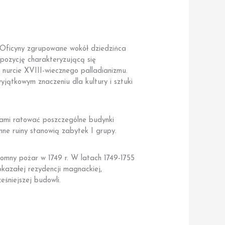
. Oficyny zgrupowane wokół dziedzińca
ozycję charakteryzującą się
urcie XVIII-wiecznego palladianizmu.
wyjątkowym znaczeniu dla kultury i sztuki
ami ratować poszczególne budynki
ne ruiny stanowią zabytek I grupy.
omny pożar w 1749 r. W latach 1749-1755
kazałej rezydencji magnackiej,
śniejszej budowli.