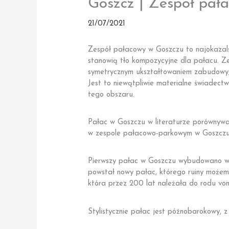
Goszcz | Zespół pał
21/07/2021
Zespół pałacowy w Goszczu to najokazals
stanowią tło kompozycyjne dla pałacu. 
symetrycznym ukształtowaniem zabudowy,
Jest to niewątpliwie materialne świadectwo
tego obszaru.
Pałac w Goszczu w literaturze porównyw
w zespole pałacowo-parkowym w Goszczu, a
Pierwszy pałac w Goszczu wybudowano w l
powstał nowy pałac, którego ruiny możem
która przez 200 lat należała do rodu von
Stylistycznie pałac jest późnobarokowy,