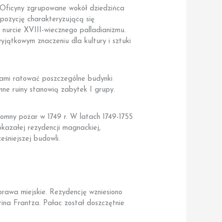
. Oficyny zgrupowane wokół dziedzińca
ozycję charakteryzującą się
urcie XVIII-wiecznego palladianizmu.
wyjątkowym znaczeniu dla kultury i sztuki
ami ratować poszczególne budynki
ne ruiny stanowią zabytek I grupy.
omny pożar w 1749 r. W latach 1749-1755
kazałej rezydencji magnackiej,
śniejszej budowli.
rawa miejskie. Rezydencję wzniesiono
ina Frantza. Pałac został doszczętnie