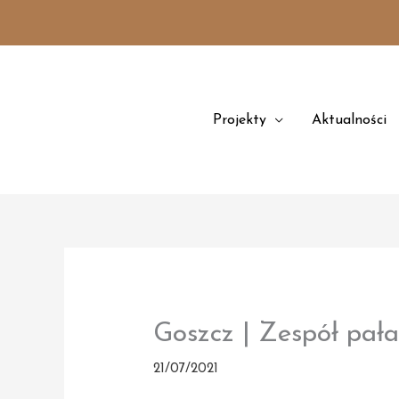
Przejdź
treści
do
treści
Projekty
Aktualności
Goszcz | Zespół pał
21/07/2021