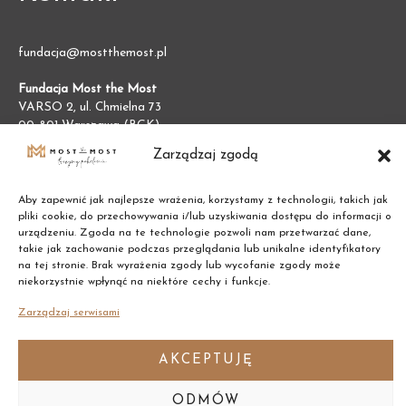
fundacja@mostthemost.pl
Fundacja Most the Most
VARSO 2, ul. Chmielna 73
00-801 Warszawa (BGK)
NIP:
7011002609
Zarządzaj zgodą
REGON:
387474695
Aby zapewnić jak najlepsze wrażenia, korzystamy z technologii, takich jak
pliki cookie, do przechowywania i/lub uzyskiwania dostępu do informacji o
urządzeniu. Zgoda na te technologie pozwoli nam przetwarzać dane,
takie jak zachowanie podczas przeglądania lub unikalne identyfikatory
na tej stronie. Brak wyrażenia zgody lub wycofanie zgody może
niekorzystnie wpłynąć na niektóre cechy i funkcje.
Zarządzaj serwisami
AKCEPTUJĘ
ODMÓW