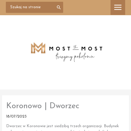
Przejdź
Search
treści
for:
do
treści
Koronowo | Dworzec
18/07/2023
Dworzec w Koronowie jest siedzibą trzech organizacji. Budynek