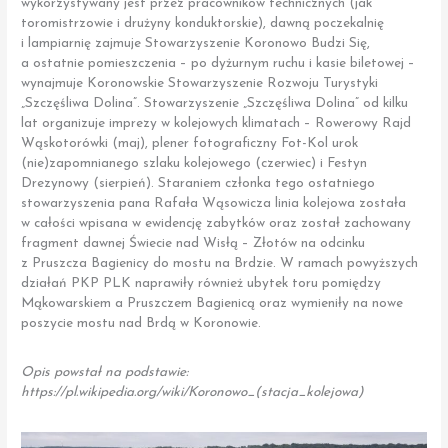
wykorzystywany jest przez pracowników technicznych (jak
toromistrzowie i drużyny konduktorskie), dawną poczekalnię
i lampiarnię zajmuje Stowarzyszenie Koronowo Budzi Się,
a ostatnie pomieszczenia – po dyżurnym ruchu i kasie biletowej –
wynajmuje Koronowskie Stowarzyszenie Rozwoju Turystyki
„Szczęśliwa Dolina”. Stowarzyszenie „Szczęśliwa Dolina” od kilku
lat organizuje imprezy w kolejowych klimatach – Rowerowy Rajd
Wąskotorówki (maj), plener fotograficzny Fot-Kol urok
(nie)zapomnianego szlaku kolejowego (czerwiec) i Festyn
Drezynowy (sierpień). Staraniem członka tego ostatniego
stowarzyszenia pana Rafała Wąsowicza linia kolejowa została
w całości wpisana w ewidencję zabytków oraz został zachowany
fragment dawnej Świecie nad Wisłą – Złotów na odcinku
z Pruszcza Bagienicy do mostu na Brdzie. W ramach powyższych
działań PKP PLK naprawiły również ubytek toru pomiędzy
Mąkowarskiem a Pruszczem Bagienicą oraz wymieniły na nowe
poszycie mostu nad Brdą w Koronowie.
Opis powstał na podstawie:
https://pl.wikipedia.org/wiki/Koronowo_(stacja_kolejowa)