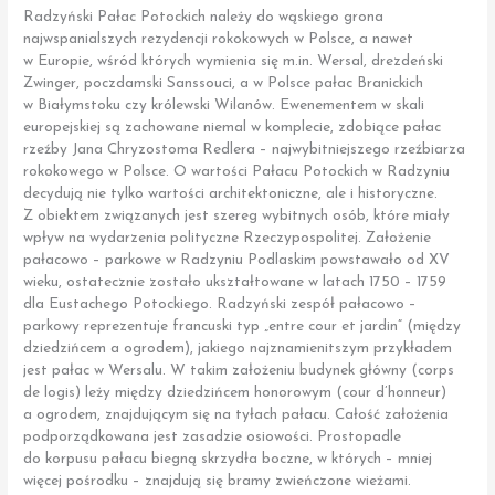
Radzyński Pałac Potockich należy do wąskiego grona
najwspanialszych rezydencji rokokowych w Polsce, a nawet
w Europie, wśród których wymienia się m.in. Wersal, drezdeński
Zwinger, poczdamski Sanssouci, a w Polsce pałac Branickich
w Białymstoku czy królewski Wilanów. Ewenementem w skali
europejskiej są zachowane niemal w komplecie, zdobiące pałac
rzeźby Jana Chryzostoma Redlera – najwybitniejszego rzeźbiarza
rokokowego w Polsce. O wartości Pałacu Potockich w Radzyniu
decydują nie tylko wartości architektoniczne, ale i historyczne.
Z obiektem związanych jest szereg wybitnych osób, które miały
wpływ na wydarzenia polityczne Rzeczypospolitej. Założenie
pałacowo – parkowe w Radzyniu Podlaskim powstawało od XV
wieku, ostatecznie zostało ukształtowane w latach 1750 – 1759
dla Eustachego Potockiego. Radzyński zespół pałacowo –
parkowy reprezentuje francuski typ „entre cour et jardin” (między
dziedzińcem a ogrodem), jakiego najznamienitszym przykładem
jest pałac w Wersalu. W takim założeniu budynek główny (corps
de logis) leży między dziedzińcem honorowym (cour d’honneur)
a ogrodem, znajdującym się na tyłach pałacu. Całość założenia
podporządkowana jest zasadzie osiowości. Prostopadle
do korpusu pałacu biegną skrzydła boczne, w których – mniej
więcej pośrodku – znajdują się bramy zwieńczone wieżami.