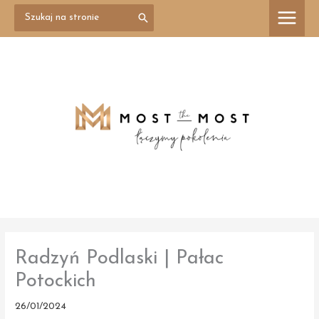
Przejdź
Search
treści
for:
do
treści
Radzyń Podlaski | Pałac
Potockich
26/01/2024