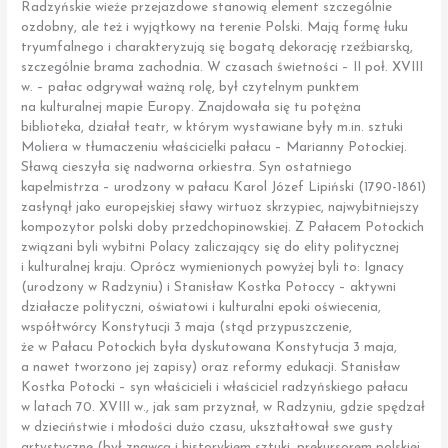
Radzyńskie wieże przejazdowe stanowią element szczególnie
ozdobny, ale też i wyjątkowy na terenie Polski. Mają formę łuku
tryumfalnego i charakteryzują się bogatą dekorację rzeźbiarską,
szczególnie brama zachodnia. W czasach świetności – II poł. XVIII
w. – pałac odgrywał ważną rolę, był czytelnym punktem
na kulturalnej mapie Europy. Znajdowała się tu potężna
biblioteka, działał teatr, w którym wystawiane były m.in. sztuki
Moliera w tłumaczeniu właścicielki pałacu – Marianny Potockiej.
Sławą cieszyła się nadworna orkiestra. Syn ostatniego
kapelmistrza – urodzony w pałacu Karol Józef Lipiński (1790-1861)
zasłynął jako europejskiej sławy wirtuoz skrzypiec, najwybitniejszy
kompozytor polski doby przedchopinowskiej. Z Pałacem Potockich
związani byli wybitni Polacy zaliczający się do elity politycznej
i kulturalnej kraju. Oprócz wymienionych powyżej byli to: Ignacy
(urodzony w Radzyniu) i Stanisław Kostka Potoccy – aktywni
działacze polityczni, oświatowi i kulturalni epoki oświecenia,
współtwórcy Konstytucji 3 maja (stąd przypuszczenie,
że w Pałacu Potockich była dyskutowana Konstytucja 3 maja,
a nawet tworzono jej zapisy) oraz reformy edukacji. Stanisław
Kostka Potocki – syn właścicieli i właściciel radzyńskiego pałacu
w latach 70. XVIII w., jak sam przyznał, w Radzyniu, gdzie spędzał
w dzieciństwie i młodości dużo czasu, ukształtował swe gusty
artystyczne (był znawcą i historykiem sztuki, prekursorem polskiej