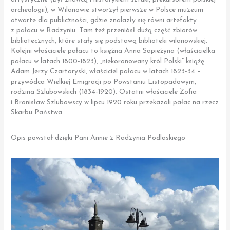
archeologii), w Wilanowie stworzył pierwsze w Polsce muzeum
otwarte dla publiczności, gdzie znalazły się równi artefakty
z pałacu w Radzyniu. Tam też przeniósł dużą część zbiorów
bibliotecznych, które stały się podstawą biblioteki wilanowskiej.
Kolejni właściciele pałacu to księżna Anna Sapieżyna (właścicielka
pałacu w latach 1800-1823), „niekoronowany król Polski” książę
Adam Jerzy Czartoryski, właściciel pałacu w latach 1823-34 –
przywódca Wielkiej Emigracji po Powstaniu Listopadowym,
rodzina Szlubowskich (1834-1920). Ostatni właściciele Zofia
i Bronisław Szlubowscy w lipcu 1920 roku przekazali pałac na rzecz
Skarbu Państwa.
Opis powstał dzięki Pani Annie z Radzynia Podlaskiego