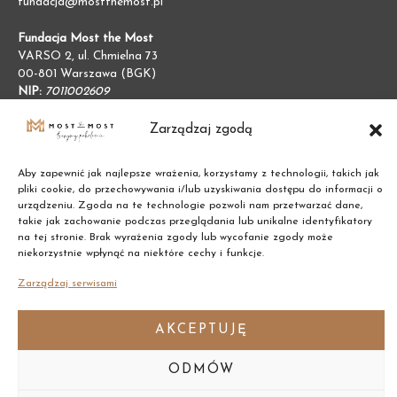
fundacja@mostthemost.pl
Fundacja Most the Most
VARSO 2, ul. Chmielna 73
00-801 Warszawa (BGK)
NIP:
7011002609
REGON:
387474695
Zarządzaj zgodą
Aby zapewnić jak najlepsze wrażenia, korzystamy z technologii, takich jak
pliki cookie, do przechowywania i/lub uzyskiwania dostępu do informacji o
urządzeniu. Zgoda na te technologie pozwoli nam przetwarzać dane,
takie jak zachowanie podczas przeglądania lub unikalne identyfikatory
na tej stronie. Brak wyrażenia zgody lub wycofanie zgody może
niekorzystnie wpłynąć na niektóre cechy i funkcje.
Zarządzaj serwisami
AKCEPTUJĘ
Copyright © 2021 Most the Most
ODMÓW